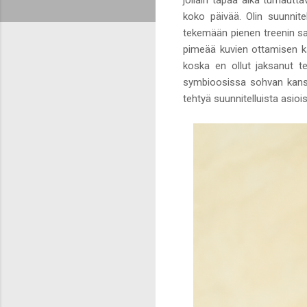
koko päivää. Olin suunnite
tekemään pienen treenin sal
pimeää kuvien ottamisen kan
koska en ollut jaksanut t
symbioosissa sohvan kanssa
tehtyä suunnitelluista asiois