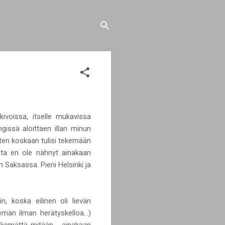
voissa, itselle mukavissa
issä aloittaen illan minun
etten koskaan tulisi tekemään
 jota en ole nähnyt ainakaan
Saksassa. Pieni Helsinki ja
n, koska eilinen oli lievän
män ilman herätyskelloa...)
tekemättä mitään - ainakaan