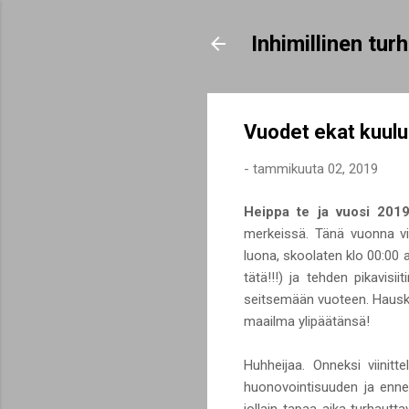
Inhimillinen tu
Vuodet ekat kuulu
-
tammikuuta 02, 2019
Heippa te ja vuosi 2019
merkeissä. Tänä vuonna vi
luona, skoolaten klo 00:00 a
tätä!!!) ja tehden pikavisi
seitsemään vuoteen. Hauska
maailma ylipäätänsä!
Huhheijaa. Onneksi viinitt
huonovointisuuden ja ennen
jollain tapaa aika turhaut