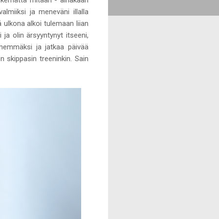
lmiiksi ja meneväni illalla
 ulkona alkoi tulemaan liian
ja olin ärsyyntynyt itseeni,
öhemmäksi ja jatkaa päivää
 skippasin treeninkin. Sain