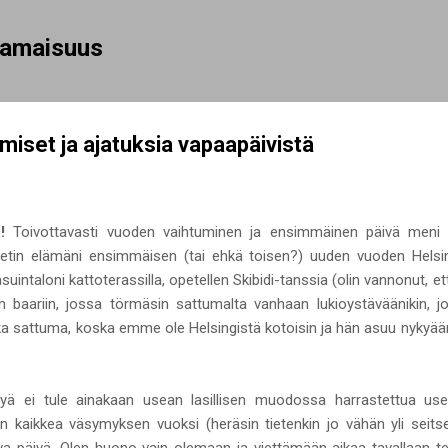
Siirry pääsisältöön
rhamaisuus
miset ja ajatuksia vapaapäivistä
!
Toivottavasti vuoden vaihtuminen ja ensimmäinen päivä meni ki
etin elämäni ensimmäisen (tai ehkä toisen?) uuden vuoden Helsing
suintaloni kattoterassilla, opetellen Skibidi-tanssia (olin vannonut, 
itin baariin, jossa törmäsin sattumalta vanhaan lukioystäväänikin,
 sattuma, koska emme ole Helsingistä kotoisin ja hän asuu nykyään 
elyä ei tule ainakaan usean lasillisen muodossa harrastettua usei
 kaikkea väsymyksen vuoksi (heräsin tietenkin jo vähän yli seitse
tava päivä. Olen huono vain olemaan ja viettämään aikaa tavallaan 