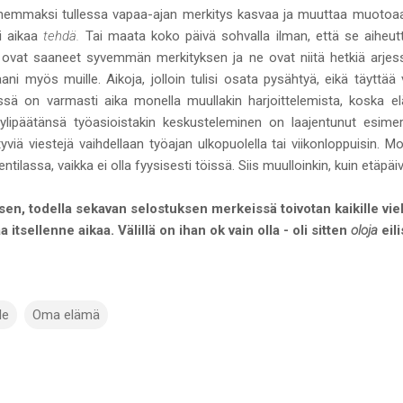
nhemmaksi tullessa vapaa-ajan merkitys kasvaa ja muuttaa muoto
li aikaa
tehdä.
Tai maata koko päivä sohvalla ilman, että se aiheutt
ät ovat saaneet syvemmän merkityksen ja ne ovat niitä hetkiä arjess
aani myös muille. Aikoja, jolloin tulisi osata pysähtyä, eikä täyttää
ässä on varmasti aika monella muullakin harjoittelemista, koska 
ylipäätänsä työasioistakin keskusteleminen on laajentunut esimerk
tyviä viestejä vaihdellaan työajan ulkopuolella tai viikonloppuisin. Mo
ilassa, vaikka ei olla fyysisesti töissä. Siis muulloinkin, kuin etäpäiv
, todella sekavan selostuksen merkeissä toivotan kaikille viel
 itsellenne aikaa. Välillä on ihan ok vain olla - oli sitten
oloja
eil
le
Oma elämä