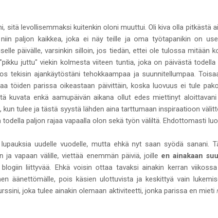
 sitä levollisemmaksi kuitenkin oloni muuttui. Oli kiva olla pitkästä a
 niin paljon kaikkea, joka ei näy teille ja oma työtapanikin on usei
selle päivälle, varsinkin silloin, jos tiedän, ettei ole tulossa mitään
"pikku juttu" viekin kolmesta viiteen tuntia, joka on päivästä todella 
os tekisin ajankäytöstäni tehokkaampaa ja suunnitellumpaa. Toisaalt
aa töiden parissa oikeastaan päivittäin, koska luovuus ei tule pak
istä kuvata enkä aamupäivän aikana ollut edes miettinyt aloittavani 
ee, kun tulee ja tästä syystä lähden aina tarttumaan inspiraatioon välit
 todella paljon rajaa vapaalla olon sekä työn väliltä. Ehdottomasti lu
 lupauksia uudelle vuodelle, mutta ehkä nyt saan syödä sanani. T
ja vapaan välille, viettää enemmän päiviä, joille
en ainakaan suu
blogiin liittyvää. Ehkä voisin ottaa tavaksi ainakin kerran viikoss
men äänettömälle, pois käsien ulottuvista ja keskittyä vain lukem
urssini, joka tulee ainakin olemaan aktiviteetti, jonka parissa en mieti