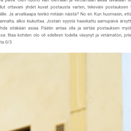
llut ottavani yhdet kuvat postausta varten, tekeväni postauksen va
ille. Ja arvatkaapa teinkö mitään näistä? No en. Kun huomasin, että
nalta, alkoi kiukuttaa. Jostain syystä haaskattu aamupäivä ärsytti 
ehdä sitäkään asiaa. Päätin antaa olla ja siirtää postauksen my
. Iltaa kohden olo oli edelleen todella väsynyt ja vetämätön, joten
ta 0/3.