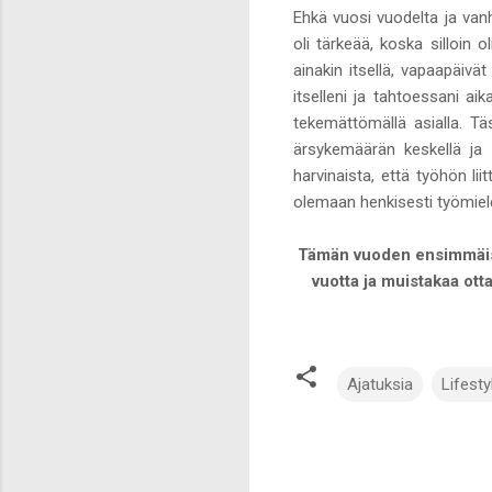
Ehkä vuosi vuodelta ja va
oli tärkeää, koska silloin o
ainakin itsellä, vapaapäiv
itselleni ja tahtoessani aik
tekemättömällä asialla. T
ärsykemäärän keskellä ja 
harvinaista, että työhön liit
olemaan henkisesti työmielent
Tämän vuoden ensimmäisen
vuotta ja muistakaa ottaa
Ajatuksia
Lifesty
K
o