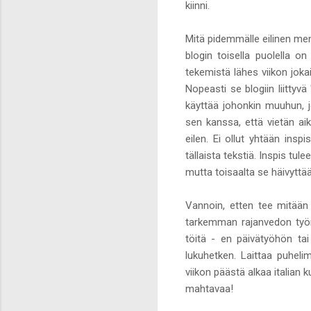
kiinni.
Mitä pidemmälle eilinen meni,
blogin toisella puolella on
tekemistä lähes viikon jokai
Nopeasti se blogiin liittyvä 
käyttää johonkin muuhun, j
sen kanssa, että vietän aik
eilen. Ei ollut yhtään insp
tällaista tekstiä. Inspis tul
mutta toisaalta se häivyttää
Vannoin, etten tee mitään
tarkemman rajanvedon työn 
töitä - en päivätyöhön tai 
lukuhetken. Laittaa puheli
viikon päästä alkaa italian k
mahtavaa!