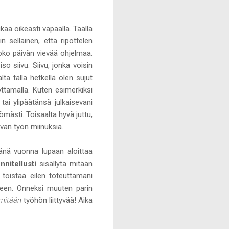
ikaa oikeasti vapaalla. Täällä
n sellainen, että ripottelen
 koko päivän vievää ohjelmaa.
iso siivu. Siivu, jonka voisin
a tällä hetkellä olen sujut
ottamalla. Kuten esimerkiksi
tai ylipäätänsä julkaisevani
tömästi. Toisaalta hyvä juttu,
ovan työn miinuksia.
änä vuonna lupaan aloittaa
nnitellusti
sisällytä mitään
a toistaa eilen toteuttamani
iseen. Onneksi muuten parin
mitään
työhön liittyvää! Aika