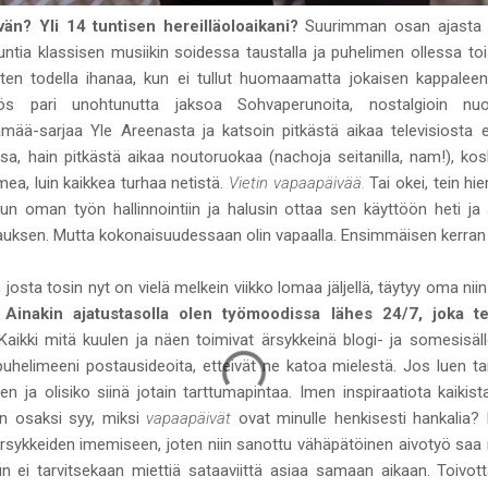
vän? Yli 14 tuntisen hereilläoloaikani?
Suurimman osan ajasta va
untia klassisen musiikin soidessa taustalla ja puhelimen ollessa tois
en todella ihanaa, kun ei tullut huomaamatta jokaisen kappaleen 
s pari unohtunutta jaksoa Sohvaperunoita, nostalgioin nu
mää-sarjaa Yle Areenasta ja katsoin pitkästä aikaa televisiosta 
nssa, hain pitkästä aikaa noutoruokaa (nachoja seitanilla, nam!), ko
mea, luin kaikkea turhaa netistä.
Vietin vapaapäivää.
Tai okei, tein hi
n oman työn hallinnointiin ja halusin ottaa sen käyttöön heti ja a
auksen. Mutta kokonaisuudessaan olin vapaalla. Ensimmäisen kerran t
josta tosin nyt on vielä melkein viikko lomaa jäljellä, täytyy oma ni
.
Ainakin ajatustasolla olen työmoodissa lähes 24/7, joka te
Kaikki mitä kuulen ja näen toimivat ärsykkeinä blogi- ja somesisällöl
puhelimeeni postausideoita, etteivät ne katoa mielestä. Jos luen ta
n ja olisiko siinä jotain tarttumapintaa. Imen inspiraatiota kaikis
n osaksi syy, miksi
vapaapäivät
ovat minulle henkisesti hankalia? 
ärsykkeiden imemiseen, joten niin sanottu vähäpätöinen aivotyö saa
ei tarvitsekaan miettiä sataaviittä asiaa samaan aikaan. Toivott