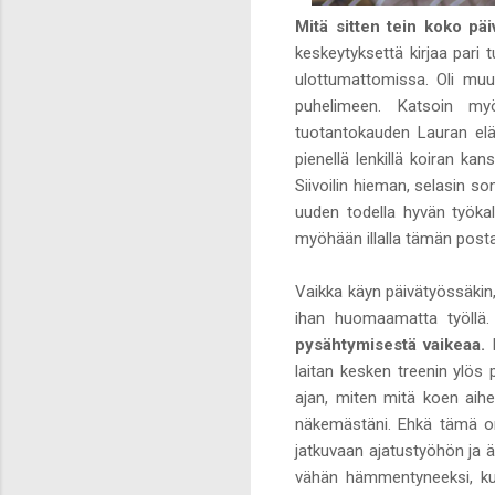
Mitä sitten tein koko päi
keskeytyksettä kirjaa pari t
ulottumattomissa. Oli muut
puhelimeen. Katsoin myö
tuotantokauden Lauran elä
pienellä lenkillä koiran ka
Siivoilin hieman, selasin so
uuden todella hyvän työkalu
myöhään illalla tämän post
Vaikka käyn päivätyössäkin, 
ihan huomaamatta työllä
pysähtymisestä vaikeaa.
laitan kesken treenin ylös 
ajan, miten mitä koen aihee
näkemästäni. Ehkä tämä o
jatkuvaan ajatustyöhön ja 
vähän hämmentyneeksi, kun 