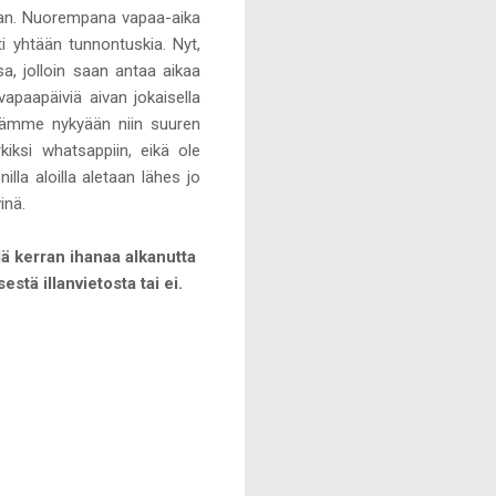
aan. Nuorempana vapaa-aika
i yhtään tunnontuskia. Nyt,
a, jolloin saan antaa aikaa
 vapaapäiviä aivan jokaisella
elämme nykyään niin suuren
iksi whatsappiin, eikä ole
nilla aloilla aletaan lähes jo
inä.
ä kerran ihanaa alkanutta
isestä illanvietosta
tai ei.