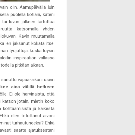
in olin. Aamupäivällä luin
ella puolella kotiani, käteni
tai luvun jälkeen tartuttua
oruutta katsomalla yhden
elokuvan. Kävin muutamalla
ska en jaksanut kokata itse.
eman työjuttuja, koska löysin
loitin inspiraation vallassa
odella pitkään aikaan.
in sanottu vapaa-aikani usein
kee aina välillä hetkeen
le. Ei ole harvinaista, että
i katson jotain, mietin koko
ta kohtaamisista ja kaikesta
Ehkä olen totuttanut aivoni
 minut turhautuneeksi? Ehkä
avasti saatte ajatuksestani