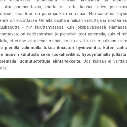
in olisi parannettavaa, mutta se, että kannan edes jonkinlai
utukset ilmastoon on parempi, kuin ei mitään. Niin sanotusti täys
nne on kuvottavaa. Omalta osaltani haluan vaikuttajana nostaa esil
uullisuutta - niin kuluttamisessa, kuin jokapäiväisessä elämässä
arannettavaa, on tiedostaminen ja pienetkin teot parempia, kuin ei
tella, ettei itse viitsi tehdä mitään, koska eivät kaikki muutkaan kiin
pienillä valinnoilla tukea ilmaston hyvinvointia, kuten vaih
llä muovin kulutusta sekä ruokahävikkiä, hyödyntämällä julkista 
itsemalla luomutuotettuja elintarvikkeita.
Jos kukaan ei välittäi
lisi.