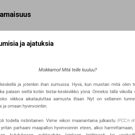
Siirry pääsisältöön
rhamaisuus
umisia ja ajatuksia
Moikkamoi! Mitä teille kuuluu?
 keskellä ja jotenkin ihan sumussa. Hyvä, kun muistan mitä olen teh
ka palasin sieltä kotiin tiistai-keskiviikko yönä. Onneksi tällä viikoll
e koko viikkoa aikatauluttaa aamusta iltaan. Nyt on sellainen tu
eni ja omaan hyvinvointiin.
oli todella ristiriitainen. Viime viikon maanantaina julkaistu
IPCC:n il
e yritän parhaani maapallon hyvinvoinnin eteen, alkoi harmittamaan,
n kulutukseen suhtauduta lainkaan kriittisesti tai vastuull