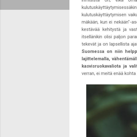
kulutuskäyttäytymisessäk
kulutuskäyttäytymisen vaik
mäkään, kun ei nekään"-ase
kestävää kehitystä ja vast
itsellänikin olisi paljon p
tekevät ja on lapsellista aja
Suomessa on niin helppo 
lajittelemalla, vähentämä
kasvisruokavaliota ja val
verran, ei meitä enää kohta o