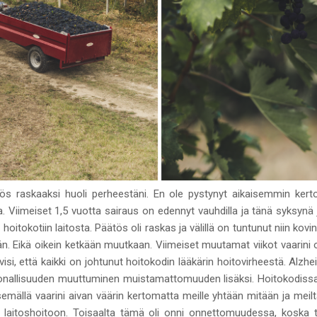
yös raskaaksi huoli perheestäni. En ole pystynyt aikaisemmin kertom
ia. Viimeiset 1,5 vuotta sairaus on edennyt vauhdilla ja tänä syk
itokotiin laitosta. Päätös oli raskas ja välillä on tuntunut niin kovi
n. Eikä oikein ketkään muutkaan. Viimeiset muutamat viikot vaarin
lvisi, että kaikki on johtunut hoitokodin lääkärin hoitovirheestä. Alzh
nallisuuden muuttuminen muistamattomuuden lisäksi. Hoitokodissa o
semällä vaarini aivan väärin kertomatta meille yhtään mitään ja meil
ää laitoshoitoon. Toisaalta tämä oli onni onnettomuudessa, koska 