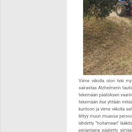
Viime viikolla olon teki m
sairastaa Alzheimerin taut
tekemään päätöksen vaarin ho
tekemään itse yhtään mitää
kuntoon ja viime viikolla se
liittyy muun muassa persoo
lähdetty "hoitamaan" lääkit
perjantaina päätetty siirt