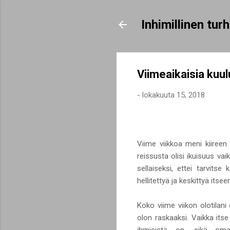
Inhimillinen tu
Viimeaikaisia kuul
-
lokakuuta 15, 2018
Viime viikkoa meni kiireen
reissusta olisi ikuisuus vaik
sellaiseksi, ettei tarvits
hellitettyä ja keskittyä itse
Koko viime viikon olotilani 
olon raskaaksi. Vaikka its
ihmisistä on, eikä omaa