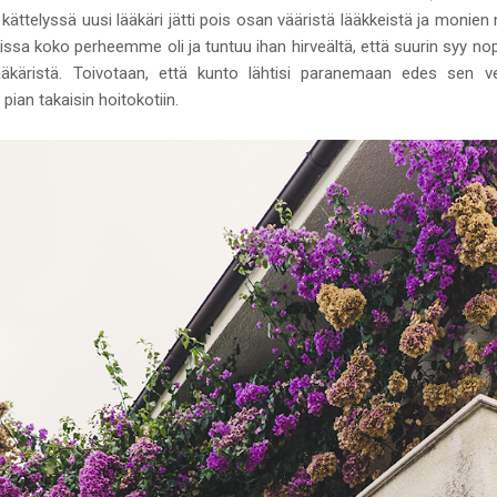
 kättelyssä uusi lääkäri jätti pois osan vääristä lääkkeistä ja monien
okissa koko perheemme oli ja tuntuu ihan hirveältä, että suurin sy
äkäristä. Toivotaan, että kunto lähtisi paranemaan edes sen ve
ian takaisin hoitokotiin.