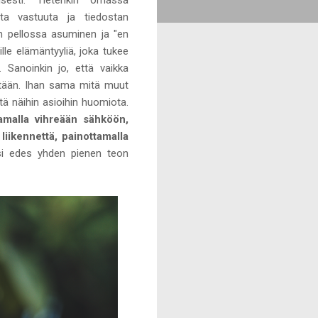
sta vastuuta ja tiedostan
in pellossa asuminen ja "en
le elämäntyyliä, joka tukee
. Sanoinkin jo, että vaikka
 mitään. Ihan sama mitä muut
nitä näihin asioihin huomiota.
tamalla vihreään sähköön,
liikennettä, painottamalla
si edes yhden pienen teon