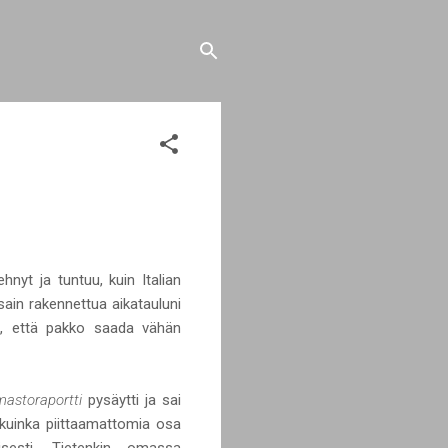
nyt ja tuntuu, kuin Italian
a sain rakennettua aikatauluni
nne, että pakko saada vähän
mastoraportti
pysäytti ja sai
 kuinka piittaamattomia osa
isesti. Tietenkin omassa