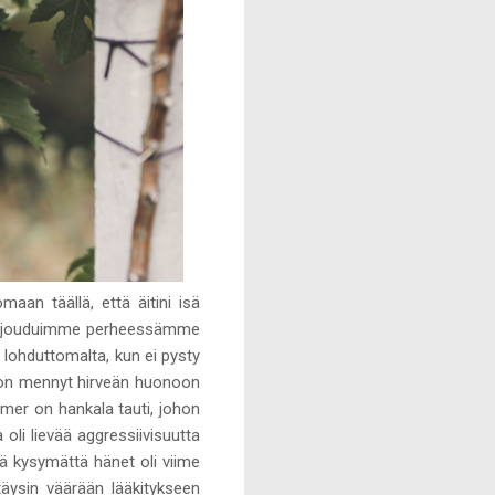
aan täällä, että äitini isä
synä jouduimme perheessämme
n lohduttomalta, kun ei pysty
i on mennyt hirveän huonoon
eimer on hankala tauti, johon
li lievää aggressiivisuutta
tä kysymättä hänet oli viime
täysin väärään lääkitykseen