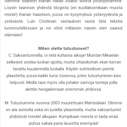
olemme saaneet ihanan Riikan osaksi tiivistä ystävyyttämme.
Löysin taannoin yhdestä blogista (en kuollaksenikaan muista
mistä!) ihanan haasteen, jossa on kysymyksiä ystävyydestä ja
ystävästä. Luin Cristiinan vastaukset vasta tätä tekstiä
luonnostellessani ja voi vitsit millaisen naisen olen saanut
elämääni!
Miten olette tutustuneet?
C: Saksantunneilla, oi niitä kultaisia aikoja! Muistan Mikaelan
selkeästi seiska-luokan ajoilta, mutta oltaisikohan ekan kerran
tavattu kuudennella luokalla. Käytiin suhteellisen pientä
yläastetta, jossa kaikki tunsi toisensa, joten tutustuminen kävi
helposti. Meillä taisi myös olla joitakin samoja tunteja joilla
alettiin hengailemaan enemmän yhdessä.
M: Tutustuimme vuonna 2003 muutettuani Mäntsälään. Olimme
eri ala-asteella sekä eri luokilla yläasteella, mutta saksantunnit
yhdistivät meidät alkujaan. Kumpikaan meistä ei taida enää
puhua sakaa paria lausetta enempää!