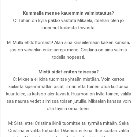
Kummalla menee kauemmin valmistautua?
C: Tähän on kyllä pakko vastata Mikaela, itsehän olen jo
luopunut kaikesta toivosta.
M: Mulla ehdottomasti! Alan aina kriiseilemään kaiken kanssa,
jos on vähänkin erikoisempi meno. Cristiina on aina valmis
todella nopeasti.
Mistä pidät eniten toisessa?
C: Mikaela ei ikinä tuomitse yhtään mistään. Voin kertoa
kaikista kiperimmätkin asiat, ilman että toinen otsa kurtussa
kuuntelee, ja katsoo alentavasti. Huumori on kyllä toinen, välillä
saa nauraa vedet silmissä toisen jutuille. Mikaelan kanssa voin
olla täysin oma itseni.
M: Siitä, ettei Cristiina ikinä tuomitse tai tyrmää mitään. Sekä
Cristiina ei valita turhasta. Oikeasti, ei ikinä. Itse saatan välillä