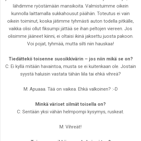
lähdimme ryöstämään mansikoita. Valmistuimme oikein
kunnolla laittamalla sukkahousut päähän. Toteutus ei vain
oikein toiminut, koska jätimme tyhmästi auton todella pitkälle,
vaikka olisi ollut fiksumpi jättää se ihan peltojen viereen. Jos
olisimme jääneet kiinni, ei oltaisi ikinä jaksettu juosta pakoon.
Voi pojat, tyhmää, mutta silti niin hauskaa!
Tiedättekö toisenne suosikkivärin – jos niin mikä se on?
C: Ei kyllä mitään havaintoa, musta se ei kuitenkaan ole. Jostain
syystä haluisin vastata tähän liila tai ehkä vihreä?
M: Apuaaa. Tää on vaikea. Ehkä valkoinen? :-D
Minkä väriset silmät toisella on?
C: Sentään yksi vähän helmpompi kysymys, ruskeat.
M: Vihreät!