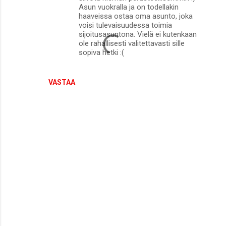
t
Asun vuokralla ja on todellakin
haaveissa ostaa oma asunto, joka
voisi tulevaisuudessa toimia
sijoitusasuntona. Vielä ei kutenkaan
ole rahallisesti valitettavasti sille
sopiva hetki :(
VASTAA