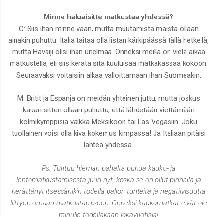
Minne haluaisitte matkustaa yhdessä?
C: Siis ihan minne vaan, mutta muutamista maista ollaan
ainakin puhuttu. Italia taitaa olla listan kärkipäässä tällä hetkellä,
mutta Havaiji olisi ihan unelmaa. Onneksi meillä on vielä aikaa
matkustella, eli siis kerätä sitä kuuluisaa matkakassaa kokoon.
Seuraavaksi voitaisiin alkaa valloittamaan ihan Suomeakin.
M: Britit ja Espanja on meidän yhteinen juttu, mutta joskus
kauan sitten ollaan puhuttu, että lähdetään viettämään
kolmikymppisiä vaikka Meksikoon tai Las Vegasiin. Joku
tuollainen voisi olla kiva kokemus kimpassa! Ja Italiaan pitäisi
lähteä yhdessä.
Ps. Tuntuu hieman pahalta puhua kauko- ja
lentomatkustamisesta juuri nyt, koska se on ollut pinnalla ja
herättänyt itsessänikin todella paljon tunteita ja negatiivisuutta
liittyen omaan matkustamiseen. Onneksi kaukomatkat eivät ole
minulle todellakaan jokavuotisia!