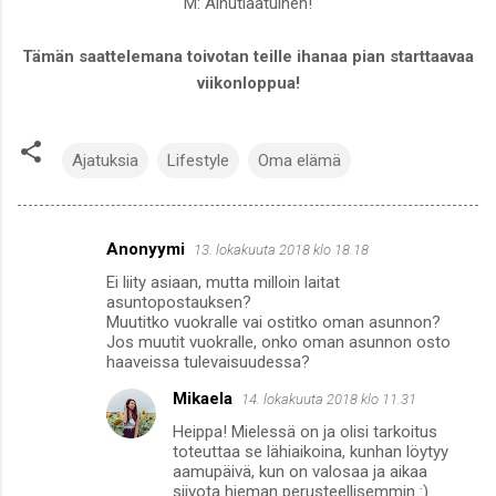
M: Ainutlaatuinen!
Tämän saattelemana toivotan teille ihanaa pian starttaavaa
viikonloppua!
Ajatuksia
Lifestyle
Oma elämä
Anonyymi
13. lokakuuta 2018 klo 18.18
K
Ei liity asiaan, mutta milloin laitat
o
asuntopostauksen?
m
Muutitko vuokralle vai ostitko oman asunnon?
Jos muutit vuokralle, onko oman asunnon osto
m
haaveissa tulevaisuudessa?
e
Mikaela
14. lokakuuta 2018 klo 11.31
n
Heippa! Mielessä on ja olisi tarkoitus
t
toteuttaa se lähiaikoina, kunhan löytyy
aamupäivä, kun on valosaa ja aikaa
i
siivota hieman perusteellisemmin :)