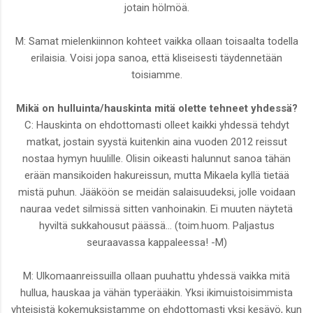
jotain hölmöä.
M: Samat mielenkiinnon kohteet vaikka ollaan toisaalta todella
erilaisia. Voisi jopa sanoa, että kliseisesti täydennetään
toisiamme.
Mikä on hulluinta/hauskinta mitä olette tehneet yhdessä?
C: Hauskinta on ehdottomasti olleet kaikki yhdessä tehdyt
matkat, jostain syystä kuitenkin aina vuoden 2012 reissut
nostaa hymyn huulille. Olisin oikeasti halunnut sanoa tähän
erään mansikoiden hakureissun, mutta Mikaela kyllä tietää
mistä puhun. Jääköön se meidän salaisuudeksi, jolle voidaan
nauraa vedet silmissä sitten vanhoinakin. Ei muuten näytetä
hyviltä sukkahousut päässä... (toim.huom. Paljastus
seuraavassa kappaleessa! -M)
M: Ulkomaanreissuilla ollaan puuhattu yhdessä vaikka mitä
hullua, hauskaa ja vähän typerääkin. Yksi ikimuistoisimmista
yhteisistä kokemuksistamme on ehdottomasti yksi kesäyö, kun