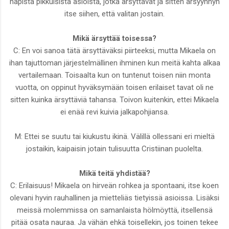
napista pikkuisista asioista, jotka ärsyttävät ja sitten ärsyynnyn
itse siihen, että valitan jostain.
Mikä ärsyttää toisessa?
C: En voi sanoa tätä ärsyttäväksi piirteeksi, mutta Mikaela on
ihan tajuttoman järjestelmällinen ihminen kun meitä kahta alkaa
vertailemaan. Toisaalta kun on tuntenut toisen niin monta
vuotta, on oppinut hyväksymään toisen erilaiset tavat oli ne
sitten kuinka ärsyttäviä tahansa. Toivon kuitenkin, ettei Mikaela
ei enää revi kuivia jalkapohjiansa.
M: Ettei se suutu tai kiukustu ikinä. Välillä ollessani eri mieltä
jostaikin, kaipaisin jotain tulisuutta Cristiinan puolelta.
Mikä teitä yhdistää?
C: Erilaisuus! Mikaela on hirveän rohkea ja spontaani, itse koen
olevani hyvin rauhallinen ja mietteliäs tietyissä asioissa. Lisäksi
meissä molemmissa on samanlaista hölmöyttä, itsellensä
pitää osata nauraa. Ja vähän ehkä toisellekin, jos toinen tekee