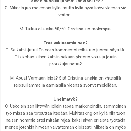
Toisen suosikkijuoma: kahvi vai tee?
C: Mikaela juo molempia kyllä, mutta kyllä hyvä kahvi yleensä vie
voiton.
M: Taitaa olla aika 50/50. Cristiina juo molempia.
Entä vakioaamiainen?
C: Se kahvi-juttu! En edes kommentoi miltä tuo juoma näyttää..
Olisikohan siihen kahvin sekaan pistetty voita ja jotain
protskujauhetta?
M: Apua! Varmaan leipä? Sitä Cristiina ainakin on yhteisillä
reissuillamme ja aamiaisilla yleensä syönyt mielellään.
Unelmatyö?
C: Uskoisin sen liittyvän jollain tapaa markkinointiin, semmoinen
työ missä saa toteuttaa itseään. Multitasking on kyllä niin tuon
naisen hommia ettei mitään rajaa, kaksi aivan erilaista työtäkin
menee jotenkin hirveän vaivattoman oloisesti. Mikaela on myös