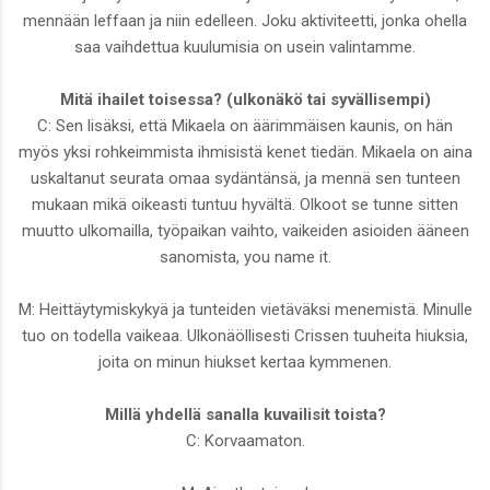
mennään leffaan ja niin edelleen. Joku aktiviteetti, jonka ohella
saa vaihdettua kuulumisia on usein valintamme.
Mitä ihailet toisessa? (ulkonäkö tai syvällisempi)
C: Sen lisäksi, että Mikaela on äärimmäisen kaunis, on hän
myös yksi rohkeimmista ihmisistä kenet tiedän. Mikaela on aina
uskaltanut seurata omaa sydäntänsä, ja mennä sen tunteen
mukaan mikä oikeasti tuntuu hyvältä. Olkoot se tunne sitten
muutto ulkomailla, työpaikan vaihto, vaikeiden asioiden ääneen
sanomista, you name it.
M: Heittäytymiskykyä ja tunteiden vietäväksi menemistä. Minulle
tuo on todella vaikeaa. Ulkonäöllisesti Crissen tuuheita hiuksia,
joita on minun hiukset kertaa kymmenen.
Millä yhdellä sanalla kuvailisit toista?
C: Korvaamaton.