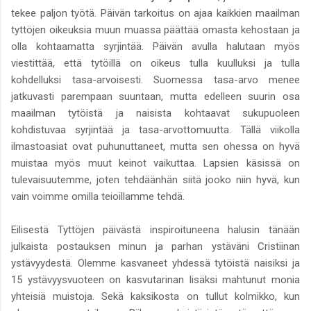
tekee paljon työtä. Päivän tarkoitus on ajaa kaikkien maailman
tyttöjen oikeuksia muun muassa päättää omasta kehostaan ja
olla kohtaamatta syrjintää. Päivän avulla halutaan myös
viestittää, että tytöillä on oikeus tulla kuulluksi ja tulla
kohdelluksi tasa-arvoisesti. Suomessa tasa-arvo menee
jatkuvasti parempaan suuntaan, mutta edelleen suurin osa
maailman tytöistä ja naisista kohtaavat sukupuoleen
kohdistuvaa syrjintää ja tasa-arvottomuutta. Tällä viikolla
ilmastoasiat ovat puhunuttaneet, mutta sen ohessa on hyvä
muistaa myös muut keinot vaikuttaa. Lapsien käsissä on
tulevaisuutemme, joten tehdäänhän siitä jooko niin hyvä, kun
vain voimme omilla teioillamme tehdä.
Eilisestä Tyttöjen päivästä inspiroituneena halusin tänään
julkaista postauksen minun ja parhan ystäväni Cristiinan
ystävyydestä. Olemme kasvaneet yhdessä tytöistä naisiksi ja
15 ystävyysvuoteen on kasvutarinan lisäksi mahtunut monia
yhteisiä muistoja. Sekä kaksikosta on tullut kolmikko, kun