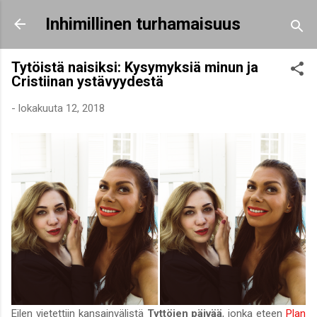
Siirry pääsisältöön
Inhimillinen turhamaisuus
Tytöistä naisiksi: Kysymyksiä minun ja
Cristiinan ystävyydestä
-
lokakuuta 12, 2018
Eilen vietettiin kansainvälistä
Tyttöjen päivää
, jonka eteen
Plan