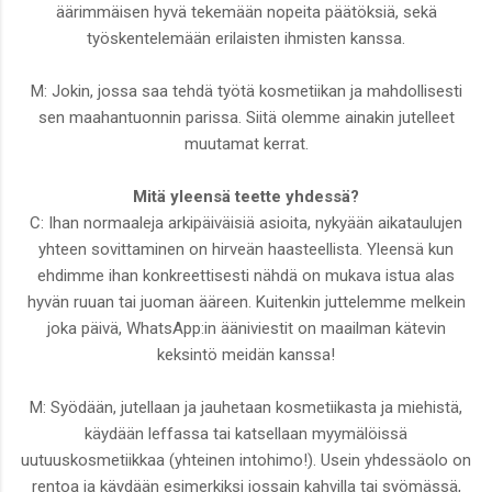
äärimmäisen hyvä tekemään nopeita päätöksiä, sekä
työskentelemään erilaisten ihmisten kanssa.
M: Jokin, jossa saa tehdä työtä kosmetiikan ja mahdollisesti
sen maahantuonnin parissa. Siitä olemme ainakin jutelleet
muutamat kerrat.
Mitä yleensä teette yhdessä?
C: Ihan normaaleja arkipäiväisiä asioita, nykyään aikataulujen
yhteen sovittaminen on hirveän haasteellista. Yleensä kun
ehdimme ihan konkreettisesti nähdä on mukava istua alas
hyvän ruuan tai juoman ääreen. Kuitenkin juttelemme melkein
joka päivä, WhatsApp:in ääniviestit on maailman kätevin
keksintö meidän kanssa!
M: Syödään, jutellaan ja jauhetaan kosmetiikasta ja miehistä,
käydään leffassa tai katsellaan myymälöissä
uutuuskosmetiikkaa (yhteinen intohimo!). Usein yhdessäolo on
rentoa ja käydään esimerkiksi jossain kahvilla tai syömässä,