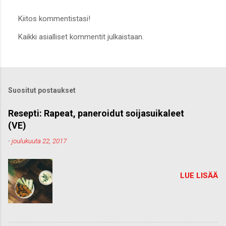
Kiitos kommentistasi!
L
Kaikki asialliset kommentit julkaistaan.
ä
h
e
t
ä
k
Suositut postaukset
o
m
m
Resepti: Rapeat, paneroidut soijasuikaleet
e
(VE)
n
t
-
joulukuuta 22, 2017
t
i
LUE LISÄÄ