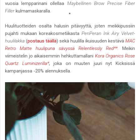
vuosia lempparinani ollellaa
Maybellinen Brow Precise Fiber
Filler
kulmamaskaralla.
Huulituotteiden osalta halusin pitävyyttä, joten meikkipussiin
pujahti mukaan koreakosmetiikasta
PeriPeran Ink Airy Velvet-
huulilakka
(
postaus täällä
) sekä huulilla ikuisuuden kestävä
MAC
Retro Matte huulipuna sävyssä Relentlessly Red**
.
Meikin
viimeistelin jo aikaisemmin hehkuttamallani
Kora Organics Rose
Quartz Luminizerilla*
, joka on muuten juuri nyt Kicksissä
kampanjassa -20% alennuksella.