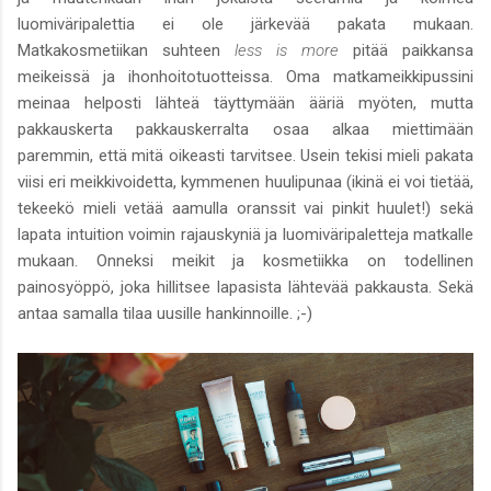
luomiväripalettia ei ole järkevää pakata mukaan.
Matkakosmetiikan suhteen
less is more
pitää paikkansa
meikeissä ja ihonhoitotuotteissa. Oma matkameikkipussini
meinaa helposti lähteä täyttymään ääriä myöten, mutta
pakkauskerta pakkauskerralta osaa alkaa miettimään
paremmin, että mitä oikeasti tarvitsee. Usein tekisi mieli pakata
viisi eri meikkivoidetta, kymmenen huulipunaa (ikinä ei voi tietää,
tekeekö mieli vetää aamulla oranssit vai pinkit huulet!) sekä
lapata intuition voimin rajauskyniä ja luomiväripaletteja matkalle
mukaan. Onneksi meikit ja kosmetiikka on todellinen
painosyöppö, joka hillitsee lapasista lähtevää pakkausta. Sekä
antaa samalla tilaa uusille hankinnoille. ;-)