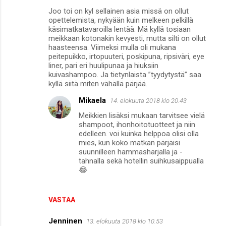
K
Joo toi on kyl sellainen asia missä on ollut
o
opettelemista, nykyään kuin melkeen pelkillä
m
käsimatkatavaroilla lentää. Mä kyllä tosiaan
meikkaan kotonakin kevyesti, mutta silti on ollut
m
haasteensa. Viimeksi mulla oli mukana
peitepuikko, irtopuuteri, poskipuna, ripsiväri, eye
e
liner, pari eri huulipunaa ja hiuksiin
n
kuivashampoo. Ja tietynlaista ”tyydytystä” saa
kyllä siitä miten vähällä pärjää.
t
i
Mikaela
14. elokuuta 2018 klo 20.43
t
Meikkien lisäksi mukaan tarvitsee vielä
shampoot, ihonhoitotuotteet ja niin
edelleen. voi kuinka helppoa olisi olla
mies, kun koko matkan pärjäisi
suunnilleen hammasharjalla ja -
tahnalla sekä hotellin suihkusaippualla
😂
VASTAA
Jenninen
13. elokuuta 2018 klo 10.53