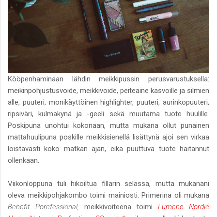
Kööpenhaminaan lähdin meikkipussin perusvarustuksella:
meikinpohjustusvoide, meikkivoide, peiteaine kasvoille ja silmien
alle, puuteri, monikäyttöinen highlighter, puuteri, aurinkopuuteri,
ripsiväri, kulmakynä ja -geeli sekä muutama tuote huulille.
Poskipuna unohtui kokonaan, mutta mukana ollut punainen
mattahuulipuna poskille meikkisienellä lisättynä ajoi sen virkaa
loistavasti koko matkan ajan, eikä puuttuva tuote haitannut
ollenkaan.
Viikonloppuna tuli hikoiltua fillarin selässä, mutta mukanani
oleva meikkipohjakombo toimi mainiosti. Primerina oli mukana
Benefit Porefessional,
meikkivoiteena toimi
Lumene Nordic