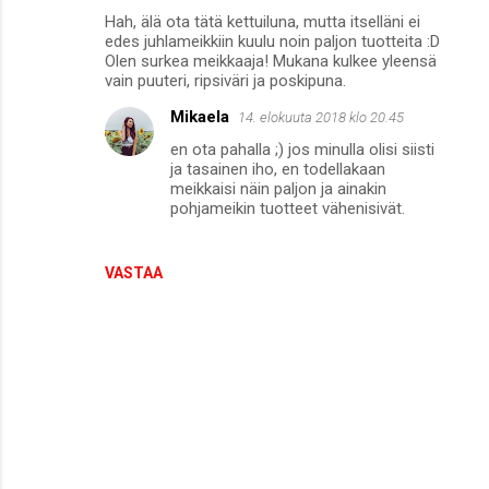
Hah, älä ota tätä kettuiluna, mutta itselläni ei
edes juhlameikkiin kuulu noin paljon tuotteita :D
Olen surkea meikkaaja! Mukana kulkee yleensä
vain puuteri, ripsiväri ja poskipuna.
Mikaela
14. elokuuta 2018 klo 20.45
en ota pahalla ;) jos minulla olisi siisti
ja tasainen iho, en todellakaan
meikkaisi näin paljon ja ainakin
pohjameikin tuotteet vähenisivät.
VASTAA