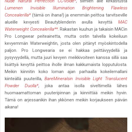
Nude Natural Perfection CC-voide*
, silmien alle kirkastusta
Lumenen Invisible Illumination Brightening Flawless
Concealerilla*
(tämä on ihana!) ja enemmän peittoa tarvitseville
alueille kevyesti Beautyblenderin avulla kevyttä
MAC
Waterweight Concealerilla**
.
Rakastan kuuhun ja takaisin MACin
Pro Longwear peiteainetta, mutta ostin talvella kokeiluun
kevyemmän Waterweightin, josta olen pitänyt myöskintodella
paljon. Pro Longwearia se ei hakkaa peittävyydellä ja
pysyvyydellä, mutta juuri kevyen meikkivoiteen kanssa sillä saa
lisättyä kevyttä peittoa iholle ilman kakkumaista lopputulosta.
Meikin kiinnitin koko loman ajan parhaalla kokeilemallani
kiinteällä puuterilla,
BareMineralsin Invisible Light Translucent
Powder Duolla*
, joka antaa isolla siveltimellä lähes
huomaamattoman puuteripinnan ja kiinnittää meikin hyvin.
Tämä on arjessanikin ihan ykkönen meikin korjaukseen päivän
aikana!