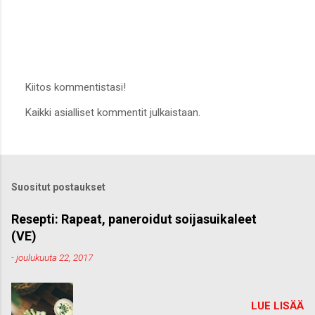
Kiitos kommentistasi!
L
Kaikki asialliset kommentit julkaistaan.
ä
h
e
t
ä
k
Suositut postaukset
o
m
m
Resepti: Rapeat, paneroidut soijasuikaleet
e
(VE)
n
t
-
joulukuuta 22, 2017
t
i
LUE LISÄÄ