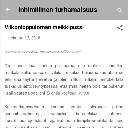
Siirry pääsisältöön
Inhimillinen turhamaisuus
Viikonloppuloman meikkipussi
-
elokuuta 12, 2018
*Tuote saatu, sisältää affiliate-linkkejä/**Sisältää affiliate-linkkejä
Olin ennen ihan surkea pakkaamaan ja matkalle lähdettiin
matkalaukulla, jossa oli ylikilo tai kaksi. Paluumatkastahan se
teki aina täyttä helvettiä ja olen milloin milläkin lentokentällä
tuskaillut lähtöselvityksessä, että mitä heitän pois tai pukenut
lisää vaatetta päälleni.
Ei enää koskaan, kiitos!
Käsimatkatavaroiden kanssa joutuu olemaan paljon
suunnitelmallisempi, varsinkin kosmetiikan suhteen.
Turvallisuusrajoitukset rajaavat osan lempikosmetiikasta pois
ja muutenkaan ihan jokaista seerumia ja kolmea