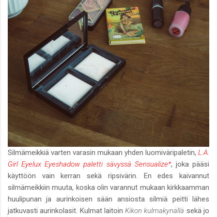
Silmämeikkiä varten varasin mukaan yhden luomiväripaletin,
L.A.
Girl Eyelux Eyeshadow paletti sävyssä Sensualize*
, joka pääsi
käyttöön vain kerran sekä ripsivärin. En edes kaivannut
silmämeikkiin muuta, koska olin varannut mukaan kirkkaamman
huulipunan ja aurinkoisen sään ansiosta silmiä peitti lähes
jatkuvasti aurinkolasit. Kulmat laitoin
Kikon kulmakynällä
sekä jo