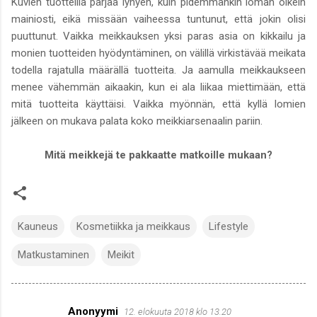
Kuvien tuotteilla pärjää lyhyen, kuin pidemmänkin loman oikein
mainiosti, eikä missään vaiheessa tuntunut, että jokin olisi
puuttunut. Vaikka meikkauksen yksi paras asia on kikkailu ja
monien tuotteiden hyödyntäminen, on välillä virkistävää meikata
todella rajatulla määrällä tuotteita. Ja aamulla meikkaukseen
menee vähemmän aikaakin, kun ei ala liikaa miettimään, että
mitä tuotteita käyttäisi. Vaikka myönnän, että kyllä lomien
jälkeen on mukava palata koko meikkiarsenaalin pariin.
Mitä meikkejä te pakkaatte matkoille mukaan?
Kauneus
Kosmetiikka ja meikkaus
Lifestyle
Matkustaminen
Meikit
Anonyymi
12. elokuuta 2018 klo 13.20