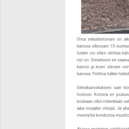
Oma seksihistoriani on aik
kanssa ollessani 15-vuotias
tuskin voi edes olettaa kah
nyt on. Onnekseni en saanut
kasvoi ja koen olevani on
kanssa. Peittoa tulikin heil
Seksikasvatukseni sain kou
hoitoon. Kotona en joutunu
koskaan ollut mitenkään sek
aika rivojakin vitsejä. Ja 
mennyttä kondomia muuttotava