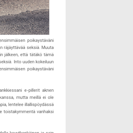
i ensimmäisen poikaystäväni
an räjäyttävää seksiä. Muuta
in jälkeen, että tätäkö tämä
seksiä. Into uuden kokeiluun
 ensimmäisen poikaystäväni
nkkiessani e-pillerit aknen
kanssa, mutta meillä ei ole
a, lentelee illallispöydässä
imme toistakymmentä vanhaksi