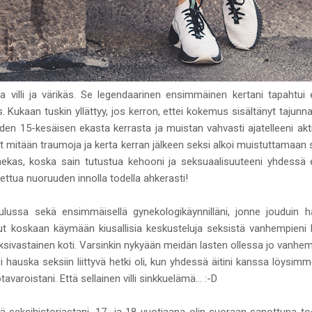
a villi ja värikäs. Se legendaarinen ensimmäinen kertani tapahtu
. Kukaan tuskin yllättyy, jos kerron, ettei kokemus sisältänyt tajunn
den 15-kesäisen ekasta kerrasta ja muistan vahvasti ajatelleeni akt
 mitään traumoja ja kerta kerran jälkeen seksi alkoi muistuttamaan 
nekas, koska sain tutustua kehooni ja seksuaalisuuteeni yhdessä
utettua nuoruuden innolla todella ahkerasti!
lussa sekä ensimmäisellä gynekologikäynnilläni, jonne jouduin ha
t koskaan käymään kiusallisia keskusteluja seksistä vanhempieni 
sivastainen koti. Varsinkin nykyään meidän lasten ollessa jo vanhempi
yksi hauska seksiin liittyvä hetki oli, kun yhdessä äitini kanssa löys
roistani. Että sellainen villi sinkkuelämä... :-D