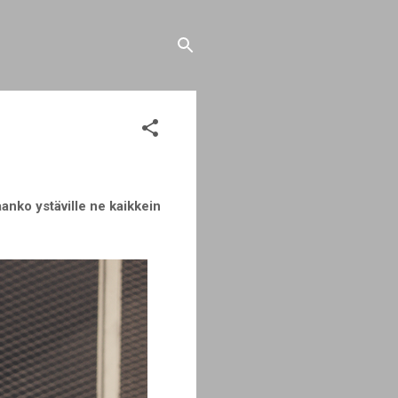
anko ystäville ne kaikkein