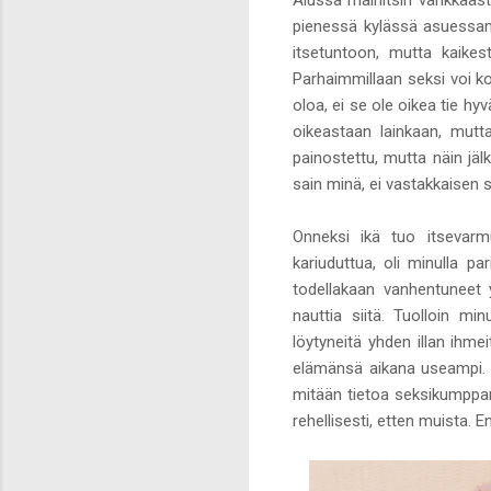
Alussa mainitsin värikkääst
pienessä kylässä asuessani
itsetuntoon, mutta kaikes
Parhaimmillaan seksi voi ko
oloa, ei se ole oikea tie hy
oikeastaan lainkaan, mutta
painostettu, mutta näin jäl
sain minä, ei vastakkaisen 
Onneksi ikä tuo itsevarmu
kariuduttua, oli minulla pa
todellakaan vanhentuneet 
nauttia siitä. Tuolloin m
löytyneitä yhden illan ihme
elämänsä aikana useampi. Tä
mitään tietoa seksikumppan
rehellisesti, etten muista.