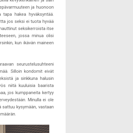
della kevytkenkäinen ja sain
yi epävarmuuteen ja huonoon
ea tapa hakea hyväksyntää.
tta jos seksi ei tuota hyvää
nauttinut seksikerroista itse
nteeseen, jossa minua olisi
arsinkin, kun ikävän maineen
uraavan seurustelusuhteeni
ämää. Silloin kondomit eivät
ksistä ja sinkkuna halusin
s niitä kuuluisia baarista
ahaa, jos kumppaneita kertyy
erveydestään. Minulla ei ole
tä sattuu kysymään, vastaan
n määrän.