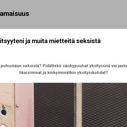
Siirry pääsisältöön
rhamaisuus
itsyyteni ja muita mietteitä seksistä
 puhumaan seksistä? Pidättekö sänkypuuhat yksityisinä vai jaeta
likaisimmat ja kinkyimmätkin yksityiskohdat?