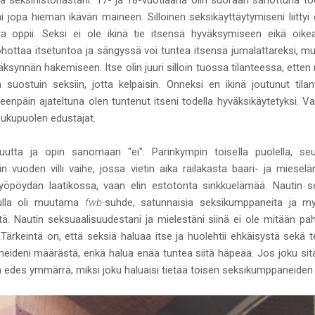
ä seksihistoriastani. 17- ja 18-vuotiaana olin suoraan sanottuna to
 jopa hieman ikävän maineen. Silloinen seksikäyttäytymiseni liitt
ta oppii. Seksi ei ole ikinä tie itsensä hyväksymiseen eikä oik
hottaa itsetuntoa ja sängyssä voi tuntea itsensä jumalattareksi, mu
väksynnän hakemiseen. Itse olin juuri silloin tuossa tilanteessa, etten 
 suostuin seksiin, jotta kelpaisin. Onneksi en ikinä joutunut tila
keenpäin ajateltuna olen tuntenut itseni todella hyväksikäytetyksi. V
sukupuolen edustajat.
utta ja opin sanomaan "ei". Parinkympin toisella puolella, se
rin vuoden villi vaihe, jossa vietin aika railakasta baari- ja miesel
yöpöydän laatikossa, vaan elin estotonta sinkkuelämää. Nautin se
inulla oli muutama
fwb-
suhde, satunnaisia seksikumppaneita ja myö
itä. Nautin seksuaalisuudestani ja mielestäni siinä ei ole mitään p
rkeintä on, että seksiä haluaa itse ja huolehtii ehkäisystä sekä t
eideni määrästä, enkä halua enää tuntea siitä häpeää. Jos joku si
 En edes ymmärrä, miksi joku haluaisi tietää toisen seksikumppaneide