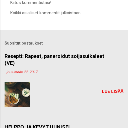
Kiitos kommentistasi!
L
Kaikki asialliset kommentit julkaistaan.
ä
h
e
t
ä
k
Suositut postaukset
o
m
m
Resepti: Rapeat, paneroidut soijasuikaleet
e
(VE)
n
t
-
joulukuuta 22, 2017
t
i
LUE LISÄÄ
HELPPO JA KEVYT UUNISEI