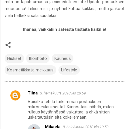
mitä on tapahtumassa ja niin edelleen Life Update-postauksen
muodossa! Tekisi mieli jo nyt hehkuttaa kaikkea, mutta jääkööt
vielä hetkeksi salaisuudeksi...
Ihanaa, vaikkakin sateista tiistaita kaikille!
Hiukset
Ihonhoito
Kauneus
Kosmetiikka ja meikkaus
Lifestyle
Tiina
3. heinäkuuta 2018 klo 20.59
K
Voisitko tehdä tarkemman postauksen
o
mikroneulauksesta? Kiinnostaisi nähdä, miten
m
rullaus käytännössä vaikuttaa ja ehkä sitten
uskaltautuisin sitä kokeilemaan.
m
Mikaela
8. heinäkuuta 2018 klo 10.53
e