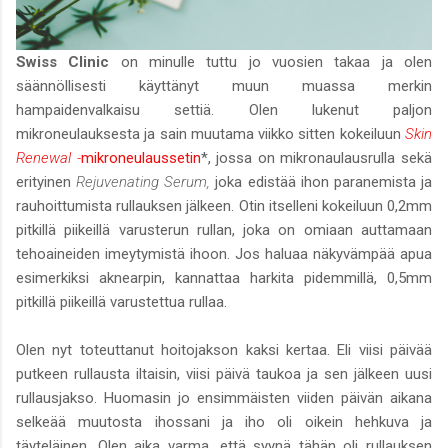
Swiss Clinic
on minulle tuttu jo vuosien takaa ja olen
säännöllisesti käyttänyt muun muassa merkin
hampaidenvalkaisu settiä. Olen lukenut paljon
mikroneulauksesta ja sain muutama viikko sitten kokeiluun
Skin
Renewal -
mikroneulaussetin
*, jossa on mikronaulausrulla sekä
erityinen
Rejuvenating Serum,
joka edistää ihon paranemista ja
rauhoittumista rullauksen jälkeen. Otin itselleni kokeiluun 0,2mm
pitkillä piikeillä varusterun rullan, joka on omiaan auttamaan
tehoaineiden imeytymistä ihoon. Jos haluaa näkyvämpää apua
esimerkiksi aknearpin, kannattaa harkita pidemmillä, 0,5mm
pitkillä piikeillä varustettua rullaa.
Olen nyt toteuttanut hoitojakson kaksi kertaa. Eli viisi päivää
putkeen rullausta iltaisin, viisi päivä taukoa ja sen jälkeen uusi
rullausjakso. Huomasin jo ensimmäisten viiden päivän aikana
selkeää muutosta ihossani ja iho oli oikein hehkuva ja
täyteläinen. Olen aika varma, että syynä tähän oli rullauksen