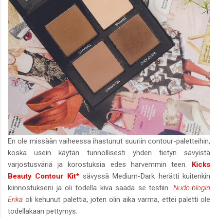
En ole missään vaiheessa ihastunut suuriin contour-paletteihin,
koska usein käytän tunnollisesti yhden tietyn sävyistä
varjostusväriä ja korostuksia edes harvemmin teen.
Kicks
Beauty Contour Kit*
sävyssä Medium-Dark herätti kuitenkin
kiinnostukseni ja oli todella kiva saada se testiin.
Nude-blogin
Erika
oli kehunut palettia, joten olin aika varma, ettei paletti ole
todellakaan pettymys.