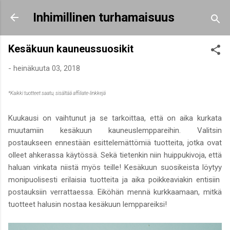
Siirry pääsisältöön
Inhimillinen turhamaisuus
Kesäkuun kauneussuosikit
-
heinäkuuta 03, 2018
*Kaikki tuotteet saatu, sisältää affiliate-linkkejä
Kuukausi on vaihtunut ja se tarkoittaa, että on aika kurkata
muutamiin kesäkuun kauneuslemppareihin. Valitsin
postaukseen ennestään esittelemättömiä tuotteita, jotka ovat
olleet ahkerassa käytössä. Sekä tietenkin niin huippukivoja, että
haluan vinkata niistä myös teille! Kesäkuun suosikeista löytyy
monipuolisesti erilaisia tuotteita ja aika poikkeaviakin entisiin
postauksiin verrattaessa. Eiköhän mennä kurkkaamaan, mitkä
tuotteet halusin nostaa kesäkuun lemppareiksi!