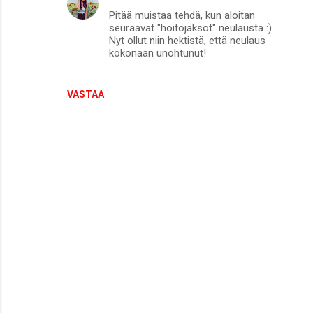
Pitää muistaa tehdä, kun aloitan
n
seuraavat "hoitojaksot" neulausta :)
t
Nyt ollut niin hektistä, että neulaus
kokonaan unohtunut!
i
t
VASTAA