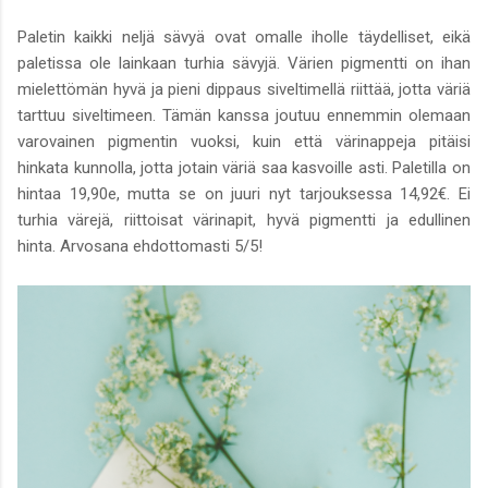
Paletin kaikki neljä sävyä ovat omalle iholle täydelliset, eikä
paletissa ole lainkaan turhia sävyjä. Värien pigmentti on ihan
mielettömän hyvä ja pieni dippaus siveltimellä riittää, jotta väriä
tarttuu siveltimeen. Tämän kanssa joutuu ennemmin olemaan
varovainen pigmentin vuoksi, kuin että värinappeja pitäisi
hinkata kunnolla, jotta jotain väriä saa kasvoille asti. Paletilla on
hintaa 19,90e, mutta se on juuri nyt tarjouksessa 14,92€. Ei
turhia värejä, riittoisat värinapit, hyvä pigmentti ja edullinen
hinta. Arvosana ehdottomasti 5/5!