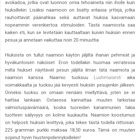
avokadoa, jotka ovat luonnon omia tehoaineita niin iholle kuin
hiuksillekin. Lisäksi naamioon on lisätty erilaisia yrttejä, jotka
rauhoittavat päänahkaa sekä auttavat hiuksia kasvamaan
nopeammin verenkiertoa stimuloiden. Tästä naamiosta saa
kaiken irti, kun se levitetään kauttaaltaan kuiviin hiuksiin ennen
pesua ja annetaan vaikuttaa noin 20 minuuttia.
Hiuksista on tullut naamion käytön jäljiltä ihanan pehmeät ja
hyväkuntoisen näköiset. Eron todellakin huomaa verratessa
miltä hiukset näyttävät pesun jäljiltä ilman tätä naamiota ja
naamion kanssa. Naamio tuoksuu
Lushimaisesti
aika
voimakkaalta ja tuoksu jää kevyesti hiuksiin pesujenkin jälkeen.
Onneksi tuoksu on omaan nenääni miellyttävä, joten se ei
haittaa lainkaan. Ostaessa kannattaa muuten tarkistaa
valmistuspäivämäärä, koska tuoreiden kananmunien takia
tuotteen säilyvyys on kolme kuukautta. Naamion koostumus
on helposti hiuksiin levittyvä, joka tekee tästä todella riittoisan.
225 gramman purkki maksaa 18,50 euroa. Tämä on muuten
sopinut hyvin hiustenpidennyksillekin!