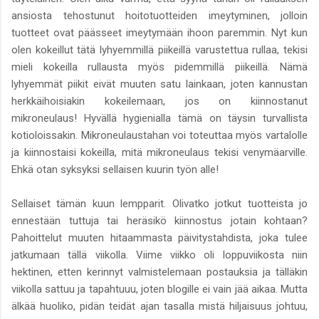
ansiosta tehostunut hoitotuotteiden imeytyminen, jolloin
tuotteet ovat päässeet imeytymään ihoon paremmin. Nyt kun
olen kokeillut tätä lyhyemmillä piikeillä varustettua rullaa, tekisi
mieli kokeilla rullausta myös pidemmillä piikeillä. Nämä
lyhyemmät piikit eivät muuten satu lainkaan, joten kannustan
herkkäihoisiakin kokeilemaan, jos on kiinnostanut
mikroneulaus! Hyvällä hygienialla tämä on täysin turvallista
kotioloissakin. Mikroneulaustahan voi toteuttaa myös vartalolle
ja kiinnostaisi kokeilla, mitä mikroneulaus tekisi venymäarville.
Ehkä otan syksyksi sellaisen kuurin työn alle!
Sellaiset tämän kuun lempparit. Olivatko jotkut tuotteista jo
ennestään tuttuja tai heräsikö kiinnostus jotain kohtaan?
Pahoittelut muuten hitaammasta päivitystahdista, joka tulee
jatkumaan tällä viikolla. Viime viikko oli loppuviikosta niin
hektinen, etten kerinnyt valmistelemaan postauksia ja tälläkin
viikolla sattuu ja tapahtuuu, joten blogille ei vain jää aikaa. Mutta
älkää huoliko, pidän teidät ajan tasalla mistä hiljaisuus johtuu,