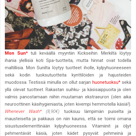
Mon Sun*
tuli keväällä myyntiin Kickseihin. Merkiltä löytyy
ihania ylellisiä koti Spa-tuotteita, mutta hinnat ovat todella
maltillisia. Mon Sunilta löytyy tuotteet iholle, kylpyhuoneeseen
sekä kodin tuoksutuotteita kynttilöiden ja hajusteiden
muodossa. Testissä minulla on ollut sarjan
huonetuoksu*
sekä
yllä olevat tuotteet. Rakastan suihku- ja käsisaippuoita ja olen
valmis panostamaan niihin muutaman ekstraeuron (olen aika
neuroottinen käsihygieniasta, joten kivempi hemmotella käsiä!).
Whenever Wash*
(8,90€)
tuoksuu lämpimän puiselta ja
mausteiselta ja pakkaus on niin kaunis, että se toimii omana
sisustuselementtinään kylpyhuoneessa. Vitamiinit ja öljyt
pehmentävät käsiä, joten kädet pysyvät pehmeinä ja