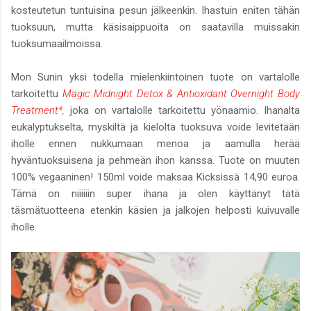
kosteutetun tuntuisina pesun jälkeenkin. Ihastuin eniten tähän
tuoksuun, mutta käsisaippuoita on saatavilla muissakin
tuoksumaailmoissa.
Mon Sunin yksi todella mielenkiintoinen tuote on vartalolle
tarkoitettu
Magic Midnight Detox & Antioxidant Overnight Body
Treatment*
,
joka on vartalolle tarkoitettu yönaamio. Ihanalta
eukalyptukselta, myskiltä ja kielolta tuoksuva voide levitetään
iholle ennen nukkumaan menoa ja aamulla herää
hyväntuoksuisena ja pehmeän ihon kanssa. Tuote on muuten
100% vegaaninen! 150ml voide maksaa Kicksissä 14,90 euroa.
Tämä on niiiiiin super ihana ja olen käyttänyt tätä
täsmätuotteena etenkin käsien ja jalkojen helposti kuivuvalle
iholle.