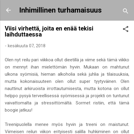
Siirry pääsisältöön
Inhimillinen turhamaisuus
Viisi virhettä, joita en enää tekisi
laihduttaessa
-
kesäkuuta 07, 2018
Olen nyt reilu pari viikkoa ollut dieetillä ja viime sekä tämä viikko
on mennyt ihan mielettömän hyvin. Mukaan on mahtunut
ulkona syömisiä, hieman alkoholia sekä juhlia ja tilaisuuksia,
mutta kokonaisuuteen olen ollut super tyytyväinen. Olen
nauttinut arkiruoista irrottautumisesta, mutta kotona on ollut
helppo pysyä terveellisessä syömisessä ja projekti on tuntunut
vaivattomalta ja stressittömältä. Sormet ristiin, että tämä
boogie jatkuu!
Treenipuolella menee myös hyvin ja treeni on maistunut.
Viimeisen reilun viikon erityisesti salilla huhkiminen on ollut