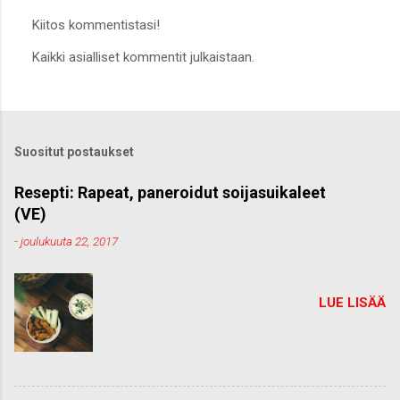
Kiitos kommentistasi!
L
Kaikki asialliset kommentit julkaistaan.
ä
h
e
t
ä
k
Suositut postaukset
o
m
m
Resepti: Rapeat, paneroidut soijasuikaleet
e
(VE)
n
t
-
joulukuuta 22, 2017
t
i
LUE LISÄÄ