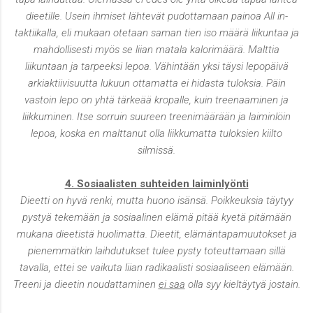
dieetille. Usein ihmiset lähtevät pudottamaan painoa All in-
taktiikalla, eli mukaan otetaan saman tien iso määrä liikuntaa ja
mahdollisesti myös se liian matala kalorimäärä. Malttia
liikuntaan ja tarpeeksi lepoa. Vähintään yksi täysi lepopäivä
arkiaktiivisuutta lukuun ottamatta ei hidasta tuloksia. Päin
vastoin lepo on yhtä tärkeää kropalle, kuin treenaaminen ja
liikkuminen. Itse sorruin suureen treenimäärään ja laiminlöin
lepoa, koska en malttanut olla liikkumatta tuloksien kiilto
silmissä.
4. Sosiaalisten suhteiden laiminlyönti
Dieetti on hyvä renki, mutta huono isänsä. Poikkeuksia täytyy
pystyä tekemään ja sosiaalinen elämä pitää kyetä pitämään
mukana dieetistä huolimatta. Dieetit, elämäntapamuutokset ja
pienemmätkin laihdutukset tulee pysty toteuttamaan sillä
tavalla, ettei se vaikuta liian radikaalisti sosiaaliseen elämään.
Treeni ja dieetin noudattaminen
ei saa
olla syy kieltäytyä jostain.