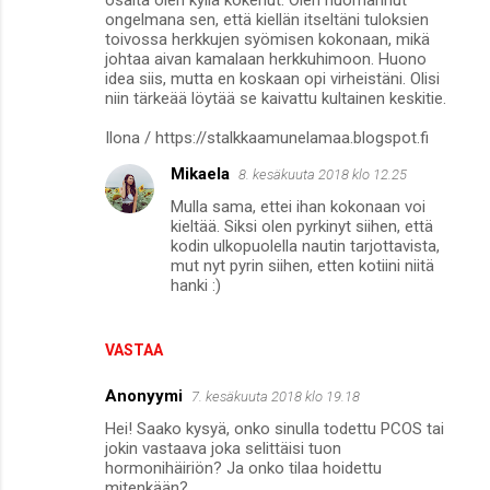
osalta olen kyllä kokenut. Olen huomannut
m
ongelmana sen, että kiellän itseltäni tuloksien
toivossa herkkujen syömisen kokonaan, mikä
e
johtaa aivan kamalaan herkkuhimoon. Huono
n
idea siis, mutta en koskaan opi virheistäni. Olisi
niin tärkeää löytää se kaivattu kultainen keskitie.
t
i
Ilona / https://stalkkaamunelamaa.blogspot.fi
t
Mikaela
8. kesäkuuta 2018 klo 12.25
Mulla sama, ettei ihan kokonaan voi
kieltää. Siksi olen pyrkinyt siihen, että
kodin ulkopuolella nautin tarjottavista,
mut nyt pyrin siihen, etten kotiini niitä
hanki :)
VASTAA
Anonyymi
7. kesäkuuta 2018 klo 19.18
Hei! Saako kysyä, onko sinulla todettu PCOS tai
jokin vastaava joka selittäisi tuon
hormonihäiriön? Ja onko tilaa hoidettu
mitenkään?