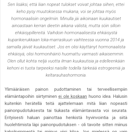
Sen lisäksi, että liian nopeat tulokset voivat johtaa siihen, ettei
keho pysy muutoksessa mukana, voi se johtaa myös
hormonaalisiin ongelmiin. Minulla jäi aikoinaan kuukautiset
ainoastaan kerran dieetin aikana välistä, mutta söin silloin
ehkäisypillereitä. Vaihdoin hormonaalisesta ehkäisystä
kuparikierukkaan loka-marraskuun vaihteessa vuonna 2014 ja
samalla jäivät kuukautiset. Jos en olisi käyttänyt hormonaalista
ehkäisyä, olisi hormonihäiriö huomattu varmasti aikaisemmin.
Olen ollut kohta neljä vuotta ilman kuukautisia ja edelleenkään
kehoni ei tuota tarpeeksi naisille todella tärkeää estrogeeniä ja
keltarauhashormonia.
Ylimääräisen painon pudottaminen tai terveellisempiin
elämäntapoihin siirtyminen
ei ole koskaan
huono idea. Halusin
kuitenkin herätellä teitä ajattelemaan mitä liian nopeasti
painonpudotuksesta tai tiukasta elämäntavasta voi seurata.
Erityisesti haluan painottaa henkistä hyvinvointia ja siitä
huolehtimista läpi painonpudotuksen - oli tavoite sitten miinus
kaksikymmentä tai miinus viisi kiloa. Jos mielessä on vain