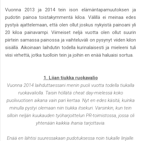
Vuonna 2013 ja 2014 tein ison elämäntapamuutoksen ja
pudotin painoa toistakymmentä kiloa. Välillä ei meinaa edes
pystyä ajattelemaan, että olen ollut joskus nykyistä painoani yli
20 kiloa painavampi. Viimeiset neljä vuotta olen ollut suurin
piirtein samassa painossa ja vaihteluväli on pysynyt viiden kilon
sisällä. Aikoinaan laihdutin todella kurinalaisesti ja mieleeni tuli
viisi virhettä, jotka tuolloin tein ja joihin en enää haluaisi sortua.
1. Liian tiukka ruokavalio
Vuonna 2014 laihduttaessani menin puoli vuotta todella tiukalla
ruokavaliolla. Taisin höllätä cheat day-mielessä koko
puolivuotisen aikana vain pari kertaa. Nyt en edes käsitä, kuinka
minulla pystyi olemaan niin tiukka itsekuri. Varsinkin, kun tein
silloin neljän kuukauden työharjoittelun PR-toimistossa, jossa oli
yhtenään kaikkia ihania tarjottavia.
Enää en lähtisi suuressakaan pudotuksessa noin tiukalle linjalle.