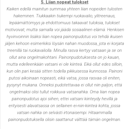
5. Liian nopeat tulokset
Kaiken edellä mainitun summaa yhteen liian nopeiden tulosten
hakeminen. Tiukkaakin tiukempi ruokavalio, ylitreenaus,
lepäämättömyys ja ehdottomuus takaavat tuloksia, tulokset
motivoivat, mutta samalla voi jäädä sosiaalinen elämä. Henkisen
hyvinvoinnin lisäksi liian nopea painonpudotus voi tehdä ikuisen
jäljen kehoon esimerkiksi löysän nahan muodossa, jota ei korjata
treenillä tai ruokavaliolla. Minulla rasva kertyy vatsaan ja se on
ollut aina ongelmakohtani. Painonpudotuksesta on jo kauan,
mutta edelleenkään vatsani ei ole kiinteä. Eikä ollut edes silloin,
kun olin pari kesää sitten todella pikkuisessa kunnossa. Painoni
putosi aikoinaan nopeasti, eikä vatsa, jossa rasvaa oli eniten,
pysynyt mukana. Onneksi pudotettavaa ei ollut niin paljon, että
ongelmaksi olisi tullut roikkuva vatsanahka. Oma liian nopea
painonpudotus ajoi siihen, ettei vatsani kiinteydy hevillä ja
erityisesti alavatsassa on sellainen ei-niin-kiinteä kohta, jossa
vatsan nahka on selvästi irtonaisempi. Hitaammalla
painonpudotuksella olisin saattanut välttää tämän ongelman.