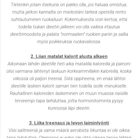
Tietenkin jotain itsekuria on pakko olla, jos haluaa onnistua,
mutta jatkon kannalta on mielestäni tärkeä opetella rento
suhtautuminen ruokailuun. Kokemuksesta voin kertoa, että
todella tiukan dieetin jälkeen voi olla vaikea irtautua
dieettimoodista ja palata "normaalien" ruokien pariin ja sallia
myös poikkeuksia ruokavaliossa.
2. Liian matalat kalorit alusta alkaen
Aikoinaan lähdin dieetille heti aika matalilla kaloreilla ja painoni
olisi varmana lähtenyt laskuun korkeammillakin kaloreilla, koska
viikossa oli paljon treeniä. Siitä oppineena, en enää lähtisi
dieetille laskien kalorit saman tien todella isolle miinukselle.
Rauhallinen kaloreiden laskeminen on muun muassa naisille
terveempi tapa laihduttaa, jotta hormonitoiminta pysyy
kunnossa läpi dieetin.
3. Liika treenaus ja levon laiminlyönti
Viisi salitreeniä ja sama määrä aerobista liikuntaa ei ole oikea
tapa laihduttaa. Olemassa ei edes ole yhtä oikeaa tapaa lähteä