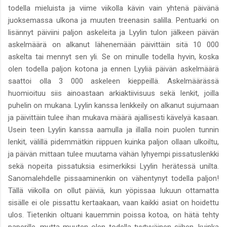
todella mieluista ja viime viikolla kävin vain yhtenä päivänä
juoksemassa ulkona ja muuten treenasin salilla. Pentuarki on
lisännyt päiviini paljon askeleita ja Lyylin tulon jälkeen päivän
askelmäärä on alkanut lähenemään päivittäin sitä 10 000
askelta tai mennyt sen yli. Se on minulle todella hyvin, koska
olen todella paljon kotona ja ennen Lyyliä päivän askelmäärä
saattoi olla 3 000 askeleen kieppeillä. Askelmäärässä
huomioituu siis ainoastaan arkiaktiivisuus sekä lenkit, joilla
puhelin on mukana. Lyylin kanssa lenkkeily on alkanut sujumaan
ja päivittäin tulee ihan mukava määrä ajallisesti kävelyä kasaan.
Usein teen Lyylin kanssa aamulla ja illalla noin puolen tunnin
lenkit, välillä pidemmätkin riippuen kuinka paljon ollaan ulkoiltu,
ja päivän mittaan tulee muutama vähän lyhyempi pissatuslenkki
sekä nopeita pissatuksia esimerkiksi Lyylin herätessä unilta.
Sanomalehdelle pissaaminenkin on vähentynyt todella paljon!
Tällä viikolla on ollut päiviä, kun yöpissaa lukuun ottamatta
sisälle ei ole pissattu kertaakaan, vaan kaikki asiat on hoidettu
ulos. Tietenkin oltuani kauemmin poissa kotoa, on hätä tehty
paperille, mutta muuten olen todella tyytyväinen siihen, kuinka