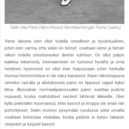
Takki Vila/Paita H&m/Housut Bershka/Kengät Puma (saatu)
Viime aikoina olen ollut todella onnellinen ja hyväntuulinen,
joten olen varma, että sekin on tehnyt osaltaan viime ja tämän
viikon todella onnistuneeksi dieetin suhteen. On ollut paljon
kaikkea tekemistä, treenaaminen on tuntunut hyvältä ja oma
henkinen hyvinvointi on ollut ihan huipussaan, joten herkuilla
itsensä hemmottelua ei ole edes kaivannut. Kävin viikonloppuna
viimeksi vaa'alla ja aloituksesta paino on tippunut vajaat kaksi
kiloa. Alussahan normaalipainossakin paino saattaa pudota
nopeasti, koska mahdolliset nesteet lähtevät liikkeelle. Olen
kyllä peilistäkin huomannut, ettei kasvot ja kroppa ole enää niin
pöhöttyneet. Sekin motivoi pysymään ruodussa sekä omalta
osaltaan kohentaa mielialaa, koska peilistä ei katso takaisin
väsyneet ja turpeat kasvot.