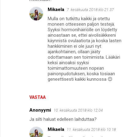
Mikaela
7. kesäkuuta 2018 klo 21.37
Mulla on tutkittu kaikki ja otettu
moneen otteeseen paljon testejä.
Syyksi hormonihäiriölle on löydetty
ainoastaan se, ettei aivolisäkkeeni
käynnistä ovulaatiota ja koska lasten
hankkiminen ei ole juuri nyt
ajankohtainen, ollaan jääty
odottamaan sen toimimista. Lääkäri
keksi ainoaksi syyksi
toimimattomuuteen nopean
painonpudotuksen, koska tosiaan
geneettisesti kaikki kunnossa 😊
VASTAA
Anonyymi
10. kesäkuuta 2018 klo 12.04
Ja silti haluat edelleen laihduttaa?
Mikaela
11. kesäkuuta 2018 klo 10.18