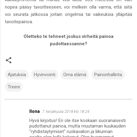
nopea pääsy tavoitteeseen, voi melkein olla varma, että siitä
voi seurata jatkossa joitain ongelmia tai vaikeuksia ylläpitää
tavoitepainoa.
Oletteko te tehneet joskus virheitä painoa
pudottaessanne?
Ajatuksia
Hyvinvointi
Oma elämä
Painonhallinta
Treeni
Ilona
7. kesäkuuta 2018 klo 18.24
K
Hyvä kirjoitus! En ole itse koskaan suoranaisesti
o
pudottanut painoa, mutta muutaman kuukauden
m
"ryhdistäytymiset" ruokavalion ja liikunnan