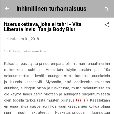
Siirry pääsisältöön
Inhimillinen turhamaisuus
Itseruskettava, joka ei tahri - Vita
Liberata Invisi Tan ja Body Blur
-
huhtikuuta 01, 2018
*Tuotteet saatu, sisältää mainoslinkkejä
Rakastan päivetystä ja nuorempana olin hieman fanaattinenkin
rusketuksen suhteen. Vuosittain käytin ainakin pari 10x
solariumkorttia ja kesällä auringon otto aikataulutti aurinkoisia
ja kuumia kesäpäiviä. Myönnän, että edelleenkin rakastan
aurinkoa, auringon ottoa ja rusketusta, mutta solariumissa en
ole käynyt lähes pariin vuoteen ja auringolta suojautumisesta
olen todella tarkka (siitä muuten postaus
täällä
!). Kesälläkään
en enää jaksa
palvoa
aurinkoa vaan kesäpäivien kulkua ohjaa
ihan muut aktiviteetit. Rusketushulluuden laannuttua