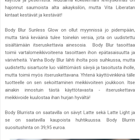
käyttöä ja pesemistä. Muutama kokeilemani levityskinnas on
hajonnut saumoista alta aikayksilön, mutta Vita Liberatan
kintaat kestävät ja kestävät!
Body Blur Sunless Glow on ollut myynnissä jo pidempään,
mutta tänä keväänä tulee toinekin versia, jota on uudistettu
sisältämään itseruskettavia ainesosia. Body Blur tasoittaa
toimii vartalomeikkivoiteena tasoittaen ihon epätasaisuutta ja
värivirheitä. Vanha Body Blur lähti iholta pois suihkussa, mutta
uudistettu sisartuote luo välittömästi sävyä ja tasoitusta iholle,
mutta toimii myös itseruskettavana. Yhtenä käyttövinkkinä tälle
tuotteelle on sen sekoittaminen meikkivoiteen joukkoon. Itse
ainakin innostuin tästä käyttötavasta - itseruskettava
meikkivoide kuulostaa ihan hurjan hyvältä!
Body Blurrista on saatavilla on sävyt Latte sekä Latte Light ja
se on saatavilla kaupoista huhtikuussa. Body Blurrin
suositushinta on 39,95 euroa.