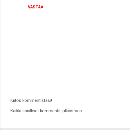
VASTAA
Kiitos kommentistasi!
L
Kaikki asialliset kommentit julkaistaan.
ä
h
e
t