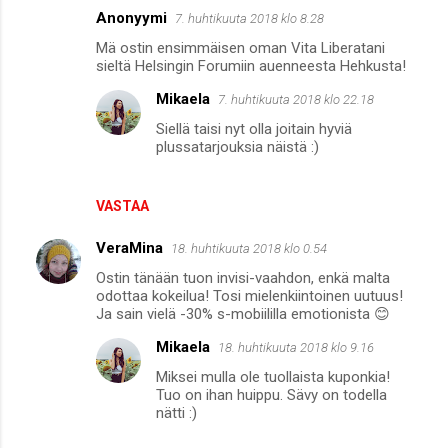
Anonyymi
7. huhtikuuta 2018 klo 8.28
K
Mä ostin ensimmäisen oman Vita Liberatani
o
sieltä Helsingin Forumiin auenneesta Hehkusta!
m
Mikaela
7. huhtikuuta 2018 klo 22.18
m
Siellä taisi nyt olla joitain hyviä
e
plussatarjouksia näistä :)
n
t
VASTAA
i
VeraMina
18. huhtikuuta 2018 klo 0.54
t
Ostin tänään tuon invisi-vaahdon, enkä malta
odottaa kokeilua! Tosi mielenkiintoinen uutuus!
Ja sain vielä -30% s-mobiililla emotionista 😊
Mikaela
18. huhtikuuta 2018 klo 9.16
Miksei mulla ole tuollaista kuponkia!
Tuo on ihan huippu. Sävy on todella
nätti :)