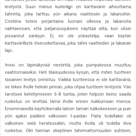
levitystä. Suuri miinus kuitenkin on karttavärin aiheuttama
tahrinta, joka tarttuu yön aikana vaatteisiin ja lakanoihin.
Cristiina totesi perjantaina luonani ollessa ja lakanoita
vaihtaessani, että patjansuojukseni näyttää siltä, kun olisin
pissannut sänkyyn. Ei, en ole yökastelija, vaan käytän
karttavärillistä itseruskettavaa, joka tahrii vaatteiden ja lakanan
läpi...
Invisi on läpinäkyvää nestettä, joka pumpatessa muuttuu
vaahtomaiseksi. Heti tilaisuudessa kysyin, että miten tuotteen
tasainen levitys onnistuu. Vaikka tuotteessa ei ole karttaväriä,
se tekee iholle heleän pinnan, joka ohjaa tuotteen levitystä. Väri
tarvitsee kehittymiseen 6-8 tuntia, joten helpoin keino saada
rusketus on levittää tämä iholle ennen nukkumaan menoa.
Ensimmäisellä käyttökerralla laitoin tämän tulikokeeseen ja puin
yön ajaksi päälleni valkoisen t-paidan. Paita todellakin oli
valkoinen vielä herätessäkin, mutta iholla oli todella kiva
rusketus. Olin hieman skeptinen tahrimattomuuden suhteen,