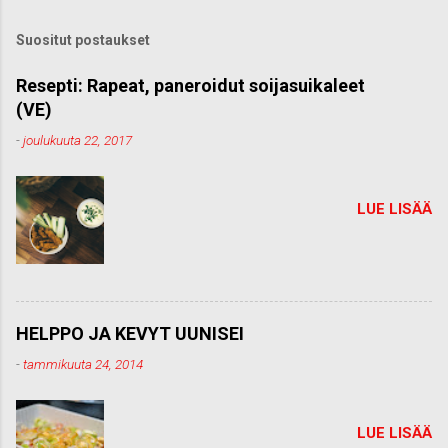
ä
k
Suositut postaukset
o
m
m
Resepti: Rapeat, paneroidut soijasuikaleet
e
(VE)
n
t
-
joulukuuta 22, 2017
t
i
LUE LISÄÄ
HELPPO JA KEVYT UUNISEI
-
tammikuuta 24, 2014
LUE LISÄÄ