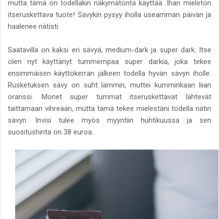
mutta tämä on todellakin näkymätöntä käyttää. Ihan mieletön
itseruskettava tuote! Sävykin pysyy iholla useamman päivän ja
haalenee nätisti.
Saatavilla on kaksi eri sävyä, medium-dark ja super dark. Itse
olen nyt käyttänyt tummempaa super darkia, joka tekee
ensimmäisen käyttökerran jälkeen todella hyvän sävyn iholle.
Rusketuksen sävy on suht lämmin, muttei kumminkaan liian
oranssi. Monet super tummat itseruskettavat lähtevät
taittamaan vihreään, mutta tämä tekee mielestäni todella nätin
sävyn. Invisi tulee myös myyntiin huhtikuussa ja sen
suositushinta on 38 euroa.