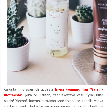
Kaikista innoissani oli uudesta
Invisi Foaming Tan Water -
tuotteesta*
, joka on väritön, itseruskettava vesi. Kyllä, luitte
oikein! Yleensä itseruskettavissa vaahdoissa on todella vahva
karttaväri, jonka tarkoitus on muun muassa helpottaa tuotteen