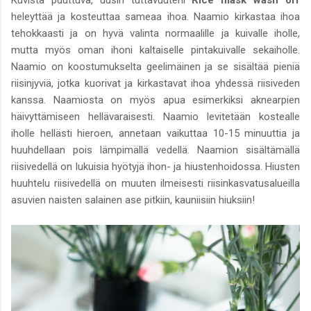
heleyttää ja kosteuttaa sameaa ihoa. Naamio kirkastaa ihoa
tehokkaasti ja on hyvä valinta normaalille ja kuivalle iholle,
mutta myös oman ihoni kaltaiselle pintakuivalle sekaiholle.
Naamio on koostumukselta geelimäinen ja se sisältää pieniä
riisinjyviä, jotka kuorivat ja kirkastavat ihoa yhdessä riisiveden
kanssa. Naamiosta on myös apua esimerkiksi aknearpien
häivyttämiseen hellävaraisesti. Naamio levitetään kostealle
iholle hellästi hieroen, annetaan vaikuttaa 10-15 minuuttia ja
huuhdellaan pois lämpimällä vedellä. Naamion sisältämällä
riisivedellä on lukuisia hyötyjä ihon- ja hiustenhoidossa. Hiusten
huuhtelu riisivedellä on muuten ilmeisesti riisinkasvatusalueilla
asuvien naisten salainen ase pitkiin, kauniisiin hiuksiin!