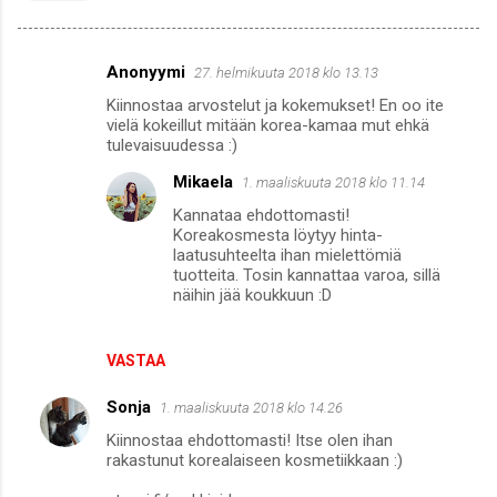
Anonyymi
27. helmikuuta 2018 klo 13.13
K
Kiinnostaa arvostelut ja kokemukset! En oo ite
o
vielä kokeillut mitään korea-kamaa mut ehkä
m
tulevaisuudessa :)
m
Mikaela
1. maaliskuuta 2018 klo 11.14
e
Kannataa ehdottomasti!
Koreakosmesta löytyy hinta-
n
laatusuhteelta ihan mielettömiä
t
tuotteita. Tosin kannattaa varoa, sillä
näihin jää koukkuun :D
i
t
VASTAA
Sonja
1. maaliskuuta 2018 klo 14.26
Kiinnostaa ehdottomasti! Itse olen ihan
rakastunut korealaiseen kosmetiikkaan :)