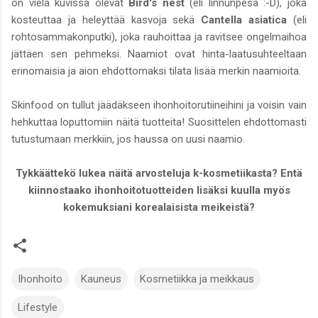
on vielä kuvissa olevat
Bird's nest
(eli linnunpesä :-D), joka
kosteuttaa ja heleyttää kasvoja sekä
Cantella asiatica
(eli
rohtosammakonputki), joka rauhoittaa ja ravitsee ongelmaihoa
jättäen sen pehmeksi. Naamiot ovat hinta-laatusuhteeltaan
erinomaisia ja aion ehdottomaksi tilata lisää merkin naamioita.
Skinfood on tullut jäädäkseen ihonhoitorutiineihini ja voisin vain
hehkuttaa loputtomiin näitä tuotteita! Suosittelen ehdottomasti
tutustumaan merkkiin, jos haussa on uusi naamio.
Tykkäättekö lukea näitä arvosteluja k-kosmetiikasta? Entä
kiinnostaako ihonhoitotuotteiden lisäksi kuulla myös
kokemuksiani korealaisista meikeistä?
Ihonhoito
Kauneus
Kosmetiikka ja meikkaus
Lifestyle