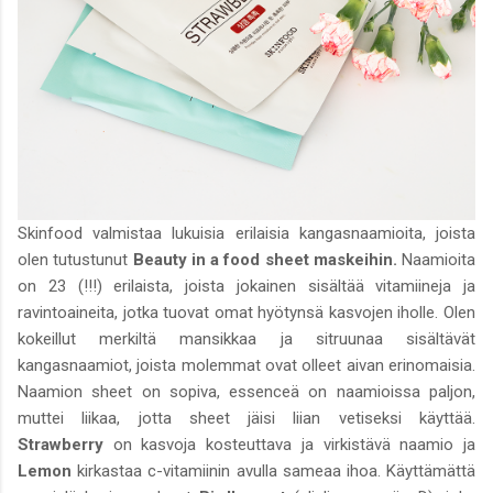
Skinfood valmistaa lukuisia erilaisia kangasnaamioita, joista
olen tutustunut
Beauty in a food sheet maskeihin.
Naamioita
on 23 (!!!) erilaista, joista jokainen sisältää vitamiineja ja
ravintoaineita, jotka tuovat omat hyötynsä kasvojen iholle. Olen
kokeillut merkiltä mansikkaa ja sitruunaa sisältävät
kangasnaamiot, joista molemmat ovat olleet aivan erinomaisia.
Naamion sheet on sopiva, essenceä on naamioissa paljon,
muttei liikaa, jotta sheet jäisi liian vetiseksi käyttää.
Strawberry
on kasvoja kosteuttava ja virkistävä naamio ja
Lemon
kirkastaa c-vitamiinin avulla sameaa ihoa. Käyttämättä