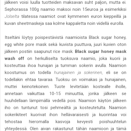
jälkeen voisi luulla tuotteiden maksavan suht paljon, mutta ei.
Sephorassa 100g naamio maksoi noin 15euroa ja esimerkiksi
Jolselta
tilatessa naamiot ovat kymmenen euron kieppeillä ja
kuvan sheetmaskeja saa kolme kappaletta noin viidellä eurolla.
Itseltäni löytyy poispestävistä naamioista Black sugar honey,
egg white pore mask sekä kuvista puuttuva, juuri kuvien oton
jälkeen postiin saapunut rice mask.
Black sugar honey mask
wash off
on herkulliselta tuoksuva naamio, joka kuorii ja
kosteuttaa ihoa hunajan ja tumman sokerin avulla. Naamion
koostumus on todella
hunajainen ja sokerinen,
eli se on
todellakin ehtaa tavaraa. Tuoksu on voimakas ja hunajainen,
muttei keinotekoinen. Tuote levitetään kostealle iholle,
annetaan vaikuttaa 10-15 minuuttia, jonka jälkeen se
huuhdellaan lämpimällä vedellä pois. Naamion käytön jälkeen
iho on tuntunut tosi pehmeältä ja kosteutetulta. Naamion
sokerikiteet kuorivat ihon hellävaraisesti ja kuorintaa voi
tehostaa hieromalla kasvoja kevyesti poishuuhtelun
yhteydessä. Olen aivan rakastunut tähän naamioon ja tämä