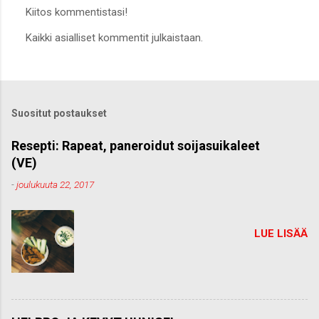
Kiitos kommentistasi!
L
Kaikki asialliset kommentit julkaistaan.
ä
h
e
t
ä
k
Suositut postaukset
o
m
m
Resepti: Rapeat, paneroidut soijasuikaleet
e
(VE)
n
t
-
joulukuuta 22, 2017
t
i
LUE LISÄÄ