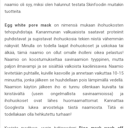
naamio oli syy, miksi olen halunnut testata Skinfoodin muitakin
tuotteita.
Egg white pore mask
on nimensä mukaan ihohuokosten
tehopuhdistaja. Kananmunan valkuaisista saatavat proteiinit
puhdistavat ja supistavat ihohuokosia tekien niistä vähemmän
näkyvät. Minulla on todella laajat ihohuokoset ja uskokaa tai
älkää, tämä naamio on ollut omalle iholleni oikea pelastus!
Naamio on koostumukseltaa savinaamion tyyppinen, mutta
paljon ilmavampi ja se sisältää valkoista kaoliinisavea. Naamio
levitetään puhtaille, kuiville kasvoille ja annetaan vaikuttaa 10-15
minuuttia, jonka jälkeen se huuhdellaan pois lämpimällä vedellä.
Naamion käytön jälkeen iho ei tunnu ollenkaan kuivalta tai
kiristävältä (usein ongelmallista savinaamioissa) ja
ihohuokoset ovat lähes huomaamattomat. Kannattaa
Googlesta lukea arvosteluja tästä naamiosta. Tätä ei
todellakaan olla hehkutettu turhaan!
Kuvista puuttuva, uusin tuttavuuteni
Rice mask wash off