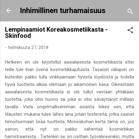
Siirry pääsisältöön
Inhimillinen turhamaisuus
Lempinaamiot Koreakosmetiikasta -
Skinfood
-
helmikuuta 27, 2018
Hetkeen en ole kirjoitellut aasialaisesta kosmetiikasta ettei
teille tule ihan överiä kosmetiikkajutuista. Tasaisin väliajoin on
kuitenkin pakko tulla vinkkaamaan hyvistä löydöistä ja todella
hyviä tuotteita alkaa olemaan jo aikamoinen kasa. Oikeastaan
aasialaisesta kosmetiikasta ei ole tullut vastaan yhtäkään
tuotetta, joka olisi huono tai joka ei olisi säväyttänyt millään
tavalla. Vielä ongelmallisemman asiasta tekee sen, että
tilausten mukana tulee lähes aina jotain testereitä, jotka saavat
himoitsemaan lisää tuotteita. Moneskohan kerta tämä on, jos
sanon, että nyt on pakko vähentää kosmetiikan
hamstraamista... Tietenkin se on osittain työvälineenikin, mutta