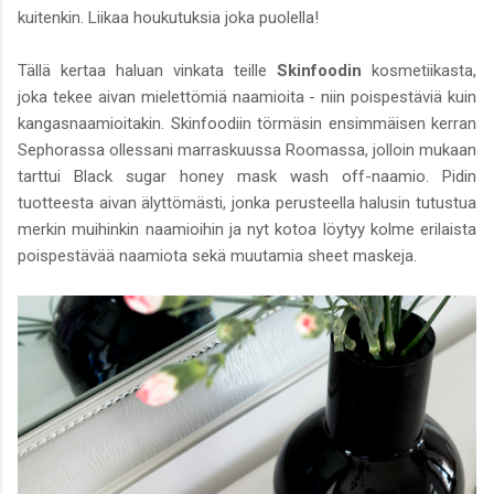
kuitenkin. Liikaa houkutuksia joka puolella!
Tällä kertaa haluan vinkata teille
Skinfoodin
kosmetiikasta,
joka tekee aivan mielettömiä naamioita - niin poispestäviä kuin
kangasnaamioitakin. Skinfoodiin törmäsin ensimmäisen kerran
Sephorassa ollessani marraskuussa Roomassa, jolloin mukaan
tarttui Black sugar honey mask wash off-naamio. Pidin
tuotteesta aivan älyttömästi, jonka perusteella halusin tutustua
merkin muihinkin naamioihin ja nyt kotoa löytyy kolme erilaista
poispestävää naamiota sekä muutamia sheet maskeja.