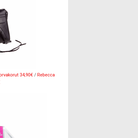
orvakorut 34,90€
/
Rebecca
€