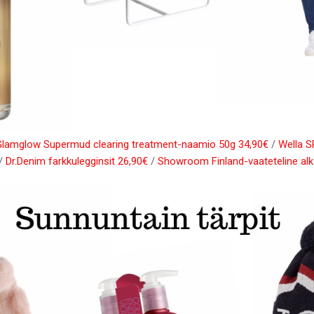
lamglow Supermud clearing treatment-naamio 50g 34,90€
/
Wella S
/
Dr.Denim farkkulegginsit 26,90€
/
Showroom Finland-vaateteline alk