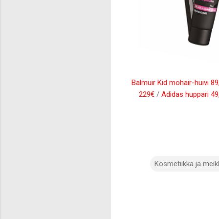
Balmuir Kid mohair-huivi 89
229€
/
Adidas huppari 49
Kosmetiikka ja mei
K
o
m