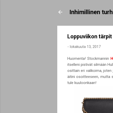
Inhimillinen tu
Loppuviikon tärpit H
-
lokakuuta 13, 2017
Huomenta! Stockmannin
H
itselleni pistivät silmään 
osittain eri valikoima, jot
äitini osoitteeseen, mutta 
tule kuuloonkaan!