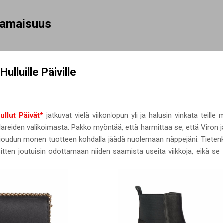
Siirry pääsisältöön
rhamaisuus
ulluille Päiville
ullut Päivät*
jatkuvat vielä viikonlopun yli ja halusin vinkata teille
Hullareiden valikoimasta. Pakko myöntää, että harmittaa se, että Viro
en joudun monen tuotteen kohdalla jäädä nuolemaan näppejäni. Tieten
sitten joutuisin odottamaan niiden saamista useita viikkoja, eikä se 