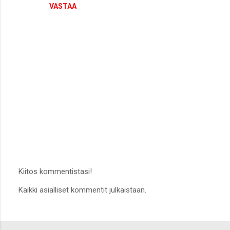
VASTAA
Kiitos kommentistasi!
L
Kaikki asialliset kommentit julkaistaan.
ä
h
e
t
ä