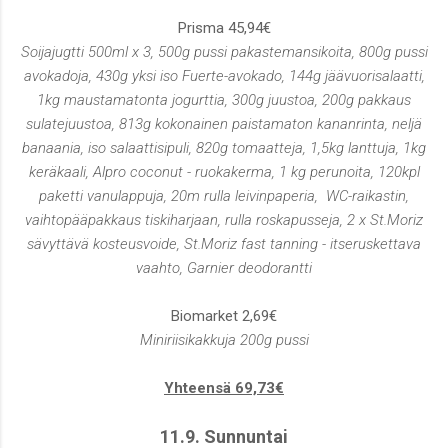
Prisma 45,94€
Soijajugtti 500ml x 3, 500g pussi pakastemansikoita, 800g pussi
avokadoja, 430g yksi iso Fuerte-avokado, 144g jäävuorisalaatti,
1kg maustamatonta jogurttia, 300g juustoa, 200g pakkaus
sulatejuustoa, 813g kokonainen paistamaton kananrinta, neljä
banaania, iso salaattisipuli, 820g tomaatteja, 1,5kg lanttuja, 1kg
keräkaali, Alpro coconut - ruokakerma, 1 kg perunoita, 120kpl
paketti vanulappuja, 20m rulla leivinpaperia, WC-raikastin,
vaihtopääpakkaus tiskiharjaan, rulla roskapusseja, 2 x St.Moriz
sävyttävä kosteusvoide, St.Moriz fast tanning - itseruskettava
vaahto, Garnier deodorantti
Biomarket 2,69€
Miniriisikakkuja 200g pussi
Yhteensä 69,73€
11.9. Sunnuntai