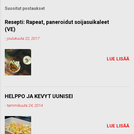
k
Suositut postaukset
o
m
m
Resepti: Rapeat, paneroidut soijasuikaleet
e
(VE)
n
t
-
joulukuuta 22, 2017
t
i
LUE LISÄÄ
HELPPO JA KEVYT UUNISEI
-
tammikuuta 24, 2014
LUE LISÄÄ