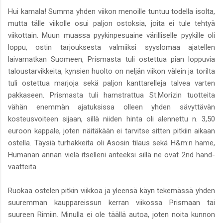
Hui kamala! Summa yhden viikon menoille tuntuu todella isolta,
mutta tälle viikolle osui paljon ostoksia, joita ei tule tehtyä
viikottain. Muun muassa pyykinpesuaine värilliselle pyykille oli
loppu, ostin tarjouksesta valmiiksi syyslomaa ajatellen
laivamatkan Suomeen, Prismasta tuli ostettua pian loppuvia
taloustarvikkeita, kynsien huolto on neljän viikon välein ja torilta
tuli ostettua marjoja sekä paljon kanttarelleja talvea varten
pakkaseen. Prismasta tuli hamstrattua St.Morizin tuotteita
vähän enemmän ajatuksissa olleen yhden sävyttävän
kosteusvoiteen sijaan, sillä niiden hinta oli alennettu n. 3,50
euroon kappale, joten näitäkään ei tarvitse sitten pitkiin aikaan
ostella. Täysiä turhakkeita oli Asosin tilaus sekä H&m:n hame,
Humanan annan vielä itselleni anteeksi sillä ne ovat 2nd hand-
vaatteita.
Ruokaa ostelen pitkin viikkoa ja yleensä käyn tekemässä yhden
suuremman kauppareissun kerran viikossa Prismaan tai
suureen Rimiin. Minulla ei ole täällä autoa, joten noita kunnon