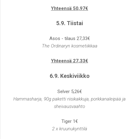
Yhteensä 50,97€
5.9. Tiistai
Asos - tilaus 27,33€
The Ordinaryn kosmetiikkaa
Yhteensä 27,33€
6.9. Keskiviikko
Selver 5,26€
Hammasharja, 90g paketti riisikakkuja, porkkanaleipää ja
sheivausvaahto
Tiger 1€
2 x kruunukynttilä