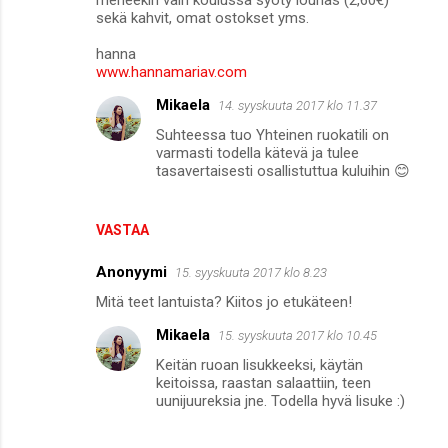
sekä kahvit, omat ostokset yms.
hanna
www.hannamariav.com
Mikaela
14. syyskuuta 2017 klo 11.37
Suhteessa tuo Yhteinen ruokatili on
varmasti todella kätevä ja tulee
tasavertaisesti osallistuttua kuluihin 😊
VASTAA
Anonyymi
15. syyskuuta 2017 klo 8.23
Mitä teet lantuista? Kiitos jo etukäteen!
Mikaela
15. syyskuuta 2017 klo 10.45
Keitän ruoan lisukkeeksi, käytän
keitoissa, raastan salaattiin, teen
uunijuureksia jne. Todella hyvä lisuke :)