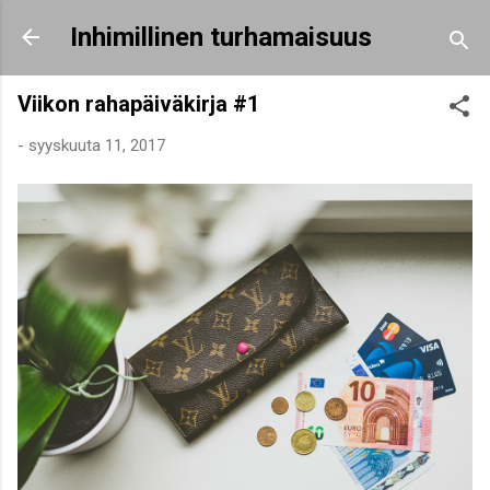
Siirry pääsisältöön
Inhimillinen turhamaisuus
Viikon rahapäiväkirja #1
-
syyskuuta 11, 2017