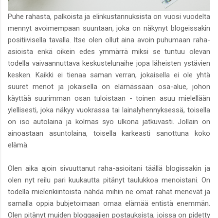
Puhe rahasta, palkoista ja elinkustannuksista on vuosi vuodelta
mennyt avoimempaan suuntaan, joka on näkynyt blogeissakin
positiivisella tavalla. Itse olen ollut aina avoin puhumaan raha-
asioista enkä oikein edes ymmärrä miksi se tuntuu olevan
todella vaivaannuttava keskustelunaihe jopa läheisten ystävien
kesken. Kaikki ei tienaa saman verran, jokaisella ei ole yhtä
suuret menot ja jokaisella on elämässään osa-alue, johon
käyttää suurimman osan tuloistaan - toinen asuu mielellään
ylellisesti, joka näkyy vuokrassa tai lainalyhennyksessä, toisella
on iso autolaina ja kolmas syö ulkona jatkuvasti. Jollain on
ainoastaan asuntolaina, toisella karkeasti sanottuna koko
elämä.
Olen aika ajoin sivuuttanut raha-asioitani täällä blogissakin ja
olen nyt reilu pari kuukautta pitänyt taulukkoa menoistani. On
todella mielenkiintoista nähdä mihin ne omat rahat menevät ja
samalla oppia bubjetoimaan omaa elämää entistä enemmän.
Olen pitänyt muiden bloggaajien postauksista, joissa on pidetty