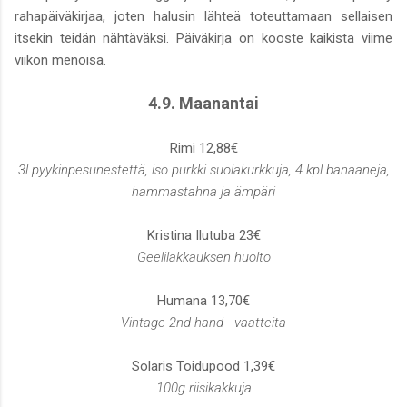
rahapäiväkirjaa, joten halusin lähteä toteuttamaan sellaisen
itsekin teidän nähtäväksi. Päiväkirja on kooste kaikista viime
viikon menoisa.
4.9. Maanantai
Rimi 12,88€
3l pyykinpesunestettä, iso purkki suolakurkkuja, 4 kpl banaaneja,
hammastahna ja ämpäri
Kristina Ilutuba 23€
Geelilakkauksen huolto
Humana 13,70€
Vintage 2nd hand - vaatteita
Solaris Toidupood 1,39€
100g riisikakkuja