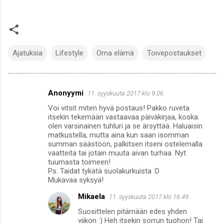
Ajatuksia
Lifestyle
Oma elämä
Toivepostaukset
Anonyymi
11. syyskuuta 2017 klo 9.06
K
Voi vitsit miten hyvä postaus! Pakko ruveta
o
itsekin tekemään vastaavaa päiväkirjaa, koska
m
olen varsinainen tuhluri ja se ärsyttää. Haluaisin
matkustella, mutta aina kun saan isomman
m
summan säästöön, palkitsen itseni ostelemalla
vaatteita tai jotain muuta aivan turhaa. Nyt
e
tuumasta toimeen!
n
Ps. Taidat tykätä suolakurkuista :D
Mukavaa syksyä!
t
i
Mikaela
11. syyskuuta 2017 klo 16.49
t
Suosittelen pitämään edes yhden
viikon :) Heh itsekin sorrun tuohon! Tai