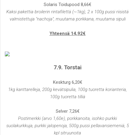
Solaris Toidupood 8,66€
Kaksi pakettia broilerin rintafilettä (~1kg), 2 x 100g pussi riisistä
valmistettuja "nachoja", muutama porkkana, muutama sipuli
Yhteensä 14,92€
7.9. Torstai
Keskturg 6,20€
1kg kanttarelleja, 200g kevätsipulia, 100g tuoretta korianteria,
100g tuoretta tilliä
Selver 7,26€
Postimerkki (arvo 1,60e), porkkanoita, isohko purkki
suolakurkkuja, purkki jalopenoja, 500g pussi pellavansiemeniä, 5
kpl sitruunoita