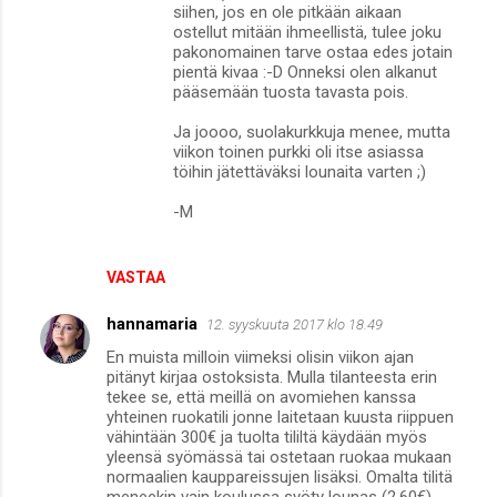
siihen, jos en ole pitkään aikaan
ostellut mitään ihmeellistä, tulee joku
pakonomainen tarve ostaa edes jotain
pientä kivaa :-D Onneksi olen alkanut
pääsemään tuosta tavasta pois.
Ja joooo, suolakurkkuja menee, mutta
viikon toinen purkki oli itse asiassa
töihin jätettäväksi lounaita varten ;)
-M
VASTAA
hannamaria
12. syyskuuta 2017 klo 18.49
En muista milloin viimeksi olisin viikon ajan
pitänyt kirjaa ostoksista. Mulla tilanteesta erin
tekee se, että meillä on avomiehen kanssa
yhteinen ruokatili jonne laitetaan kuusta riippuen
vähintään 300€ ja tuolta tililtä käydään myös
yleensä syömässä tai ostetaan ruokaa mukaan
normaalien kauppareissujen lisäksi. Omalta tilitä
meneekin vain koulussa syöty lounas (2,60€)