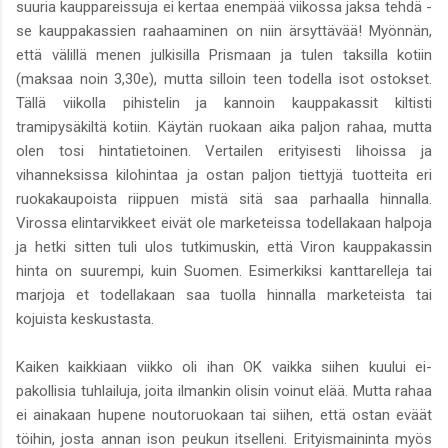
suuria kauppareissuja ei kertaa enempää viikossa jaksa tehdä -
se kauppakassien raahaaminen on niin ärsyttävää! Myönnän,
että välillä menen julkisilla Prismaan ja tulen taksilla kotiin
(maksaa noin 3,30e), mutta silloin teen todella isot ostokset.
Tällä viikolla pihistelin ja kannoin kauppakassit kiltisti
tramipysäkiltä kotiin. Käytän ruokaan aika paljon rahaa, mutta
olen tosi hintatietoinen. Vertailen erityisesti lihoissa ja
vihanneksissa kilohintaa ja ostan paljon tiettyjä tuotteita eri
ruokakaupoista riippuen mistä sitä saa parhaalla hinnalla.
Virossa elintarvikkeet eivät ole marketeissa todellakaan halpoja
ja hetki sitten tuli ulos tutkimuskin, että Viron kauppakassin
hinta on suurempi, kuin Suomen. Esimerkiksi kanttarelleja tai
marjoja et todellakaan saa tuolla hinnalla marketeista tai
kojuista keskustasta.
Kaiken kaikkiaan viikko oli ihan OK vaikka siihen kuului ei-
pakollisia tuhlailuja, joita ilmankin olisin voinut elää. Mutta rahaa
ei ainakaan hupene noutoruokaan tai siihen, että ostan eväät
töihin, josta annan ison peukun itselleni. Erityismaininta myös