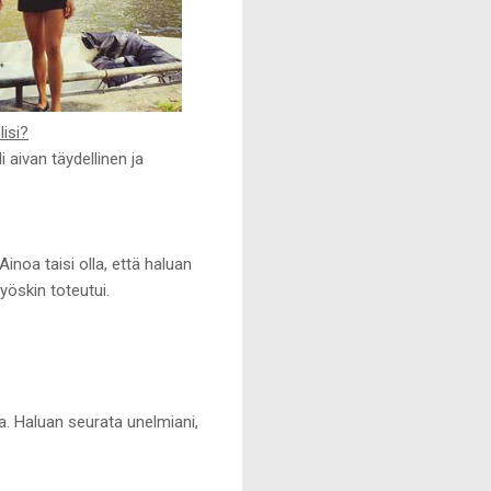
lisi?
 aivan täydellinen ja
inoa taisi olla, että haluan
öskin toteutui.
a. Haluan seurata unelmiani,