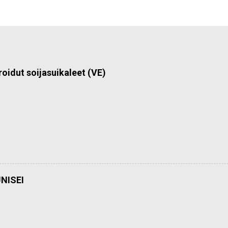
roidut soijasuikaleet (VE)
NISEI