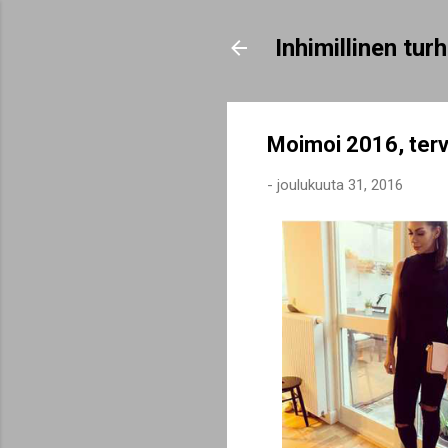
Inhimillinen tu
Moimoi 2016, ter
-
joulukuuta 31, 2016