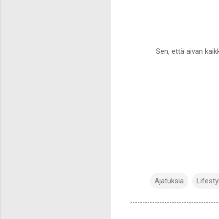
Sen, että aivan kai
Ajatuksia
Lifesty