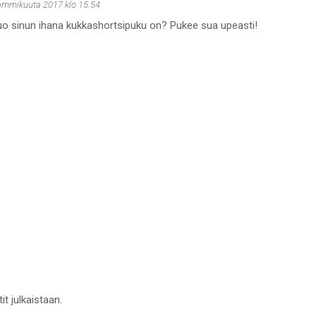
tammikuuta 2017 klo 15.54
tuo sinun ihana kukkashortsipuku on? Pukee sua upeasti!
it julkaistaan.