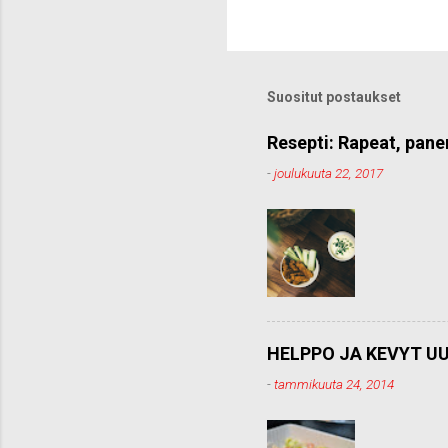
e
t
ä
k
o
Suositut postaukset
m
m
e
Resepti: Rapeat, pane
n
-
joulukuuta 22, 2017
t
t
i
HELPPO JA KEVYT UU
-
tammikuuta 24, 2014