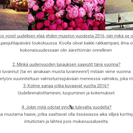
os voisit uudelleen elää yhden muiston vuodesta 2016, niin mikä se o
aisjuhlapäiväni toukokuussa. Koolla olivat kaikki rakkaimpani, ilma oli
kokonaisuudessaan olin äärettömän onnellinen.
2. Minkä uudenvuoden lupauksen saavutit tänä vuonna?
n luvannut (tai en ainakaan muista luvanneeni!) mitään viime vuonna. A
etyöni suunniteltuun valmistumispäivään mennessä valmiiksi, joka my
3. Kolme sanaa jotka kuvaavat vuotta 2016?
Uudelleenaloittaminen, luopuminen ja kokemukset.
4. Jokin mitä odotat innolla tulevalta vuodelta?
 muutama haave, jotka saattavat olla itseasiassa aika villjeä korttej
intuitiotani ja lähteä pois mukavuusalueelta.