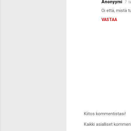
Anonyymi
7. 
K
Oi että, mistä 
o
VASTAA
m
m
e
n
t
i
t
Kiitos kommentistasi!
L
Kaikki asialliset komment
ä
h