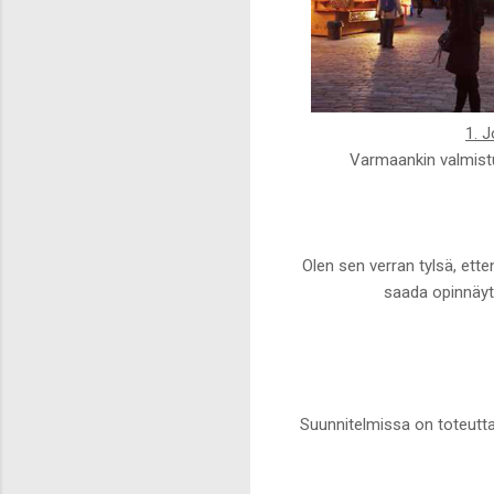
1. J
Varmaankin valmistuj
Olen sen verran tylsä, ette
saada opinnäyt
Suunnitelmissa on toteuttaa