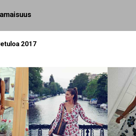
Siirry pääsisältöön
rhamaisuus
vetuloa 2017