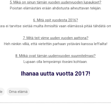
5. Mikä on sinun tämän vuoden uudenvuoden lupaukset?
Poistan elämästäni erään ahdistusta aiheuttavan tekijän.
6. Mitä opit vuodesta 2016?
kkea ei tarvitse sietää muilta ihmisiltä vaan elämässä pitää tähdätä o
7. Mitä teit viime uuden vuoden aattona?
Heh niinkin villiä, että vietettiin parhaan ystäväni kanssa leffailta!
8. Mitkä ovat tämän uudenvuoden suunnitelmasi?
Lupaan olla lempeämpi itseäni kohtaan.
Ihanaa uutta vuotta 2017!
le
Oma elämä