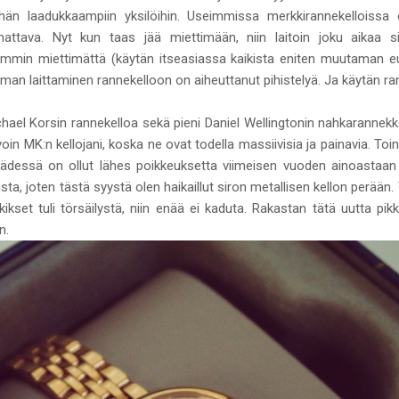
ähän laadukkaampiin yksilöihin. Useimmissa merkkirannekelloissa 
nnattava. Nyt kun taas jää miettimään, niin laitoin joku aikaa s
min miettimättä (käytän itseasiassa kaikista eniten muutaman euro
 laittaminen rannekelloon on aiheuttanut pihistelyä. Ja käytän rann
chael Korsin rannekelloa sekä pieni Daniel Wellingtonin nahkarannekkein
oin MK:n kellojani, koska ne ovat todella massiivisia ja painavia. Toi
ädessä on ollut lähes poikkeuksetta viimeisen vuoden ainoastaan D
sta, joten tästä syystä olen haikaillut siron metallisen kellon perään.
kset tuli törsäilystä, niin enää ei kaduta. Rakastan tätä uutta pikk
n.