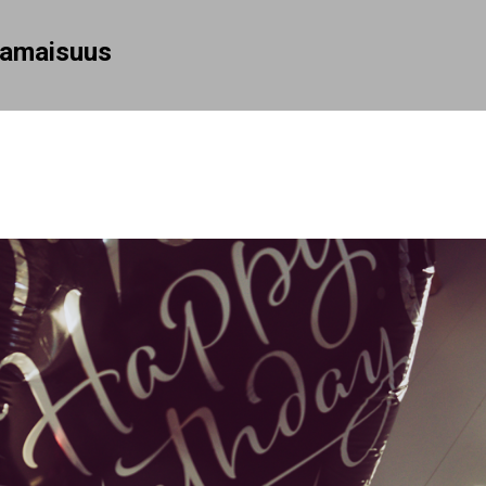
Siirry pääsisältöön
rhamaisuus