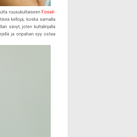
pulta ruusukultaiseen
Fossil-
täviä kelloja, koska samalla
lan sävyt, joten kultalinjalla
ärjellä ja onpahan syy ostaa