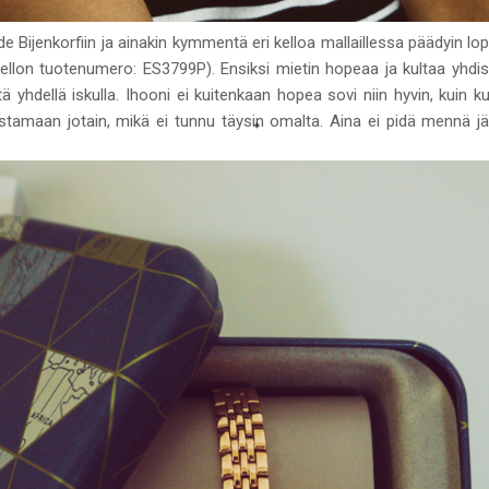
e Bijenkorfiin ja ainakin kymmentä eri kelloa mallaillessa päädyin lo
ellon tuotenumero:
ES3799P). Ensiksi mietin hopeaa ja kultaa yhdis
ä yhdellä iskulla. Ihooni ei kuitenkaan hopea sovi niin hyvin, kuin kul
ostamaan jotain, mikä ei tunnu täysin omalta. Aina ei pidä mennä j