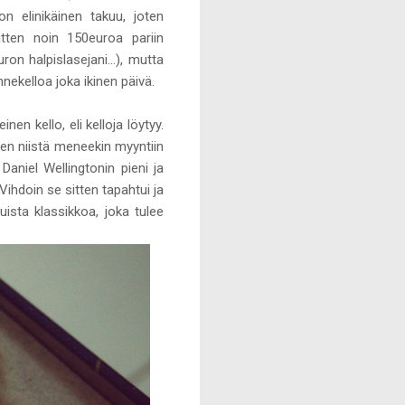
on elinikäinen takuu, joten
itten noin 150euroa pariin
n halpislasejani...), mutta
ekelloa joka ikinen päivä.
en kello, eli kelloja löytyy.
nen niistä meneekin myyntiin
aniel Wellingtonin pieni ja
 Vihdoin se sitten tapahtui ja
uista klassikkoa, joka tulee