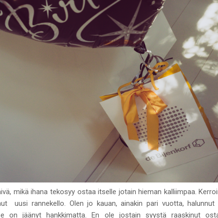
vä, mikä ihana tekosyy ostaa itselle jotain hieman kalliimpaa. Kerro
ut uusi rannekello. Olen jo kauan, ainakin pari vuotta, halunnut 
se on jäänyt hankkimatta. En ole jostain syystä raaskinut osta