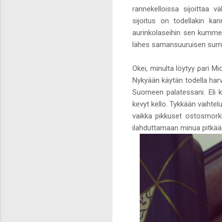
rannekelloissa sijoittaa v
sijoitus on todellakin ka
aurinkolaseihin sen kummem
lähes samansuuruisen summan
Okei, minulta löytyy pari Mi
Nykyään käytän todella harv
Suomeen palatessani. Eli k
kevyt kello. Tykkään vaihtelu
vaikka pikkuset ostosmorkki
ilahduttamaan minua pitkää