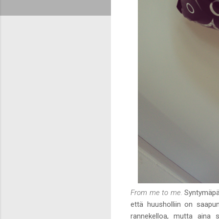
From me to me.
Syntymäpäi
että huusholliin on saapun
rannekelloa, mutta aina 