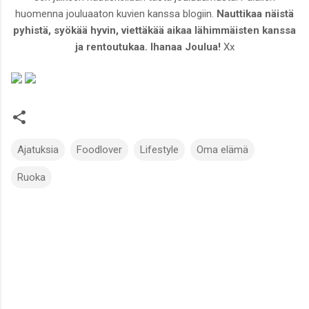
huomenna jouluaaton kuvien kanssa blogiin.
Nauttikaa näistä
pyhistä, syökää hyvin, viettäkää aikaa lähimmäisten kanssa
ja rentoutukaa. Ihanaa Joulua!
Xx
Ajatuksia
Foodlover
Lifestyle
Oma elämä
Ruoka
K
o
m
m
e
n