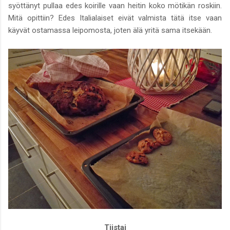
syöttänyt pullaa edes koirille vaan heitin koko mötikän roskiin.
Mitä opittiin? Edes Italialaiset eivät valmista tätä itse vaan
käyvät ostamassa leipomosta, joten älä yritä sama itsekään.
Tiistai