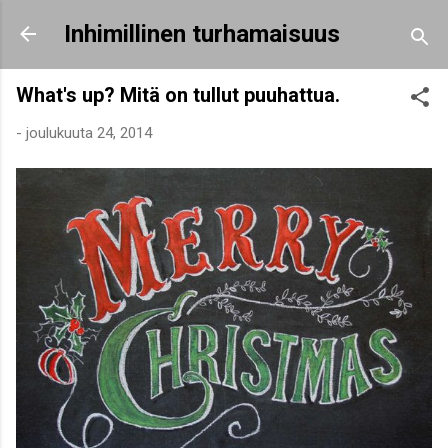
Siirry pääsisältöön
Inhimillinen turhamaisuus
What's up? Mitä on tullut puuhattua.
-
joulukuuta 24, 2014