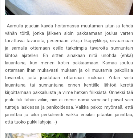
Aamulla jouduin käydä hoitamassa muutaman jutun ja tehdä
vähän töitä, jonka jälkeen aloin pakkaamaan joulua varten
tarvittavia tavaroita, pesemään vikoja likapyykkejä, siivoamaan
ja samalla ottamaan esille tärkeimpiä tavaroita sunnuntain
lähtöä ajatellen. En sitten ainakaan niitä unohda (ehkä)
lauantaina, kun menen kotiin pakkaamaan. Kamaa joutuu
ottamaan ihan mukavasti mukaan ja oli muutamia pakollisia
tavaroita, joita joudutaan ottamaan mukaan. Yritän vielä
lauantaina tai sunnuntaina ennen kentälle lähtöä keretä
kirjoittamaan pakkailuista ja viime hetken fiiliksistä. Onneksi tää
joulu tuli tähän väliin, niin ei mene nämä viimeiset päivät vain
tunteja laskiessa ja panikoidessa. Vaikka pakko myöntää, että
jännittää jo aika perkuleesti vaikka ensiksi pitääkin jännittää,
että tuoko pukki lahjoja ;-)