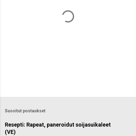
t
i
t
Suositut postaukset
Resepti: Rapeat, paneroidut soijasuikaleet
(VE)