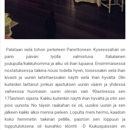
Palataan vielä tohon perkeleen Panettoneen. Kyseessähän on
parin päivän työllä valmistuva Italialainen
joulupulla/kakkuhomma ja alku oli ihan lupaava. Ensimmäisessä
nostatuksessa taikina nousi todella hyvin, toisessakin vielä ihan
kivasti ja uuniin laitettaessakin näytti vielä ihan hyvältä. Olin
kuitenkin laittanut jonkun ajastuksen uuniin väärin ja yhdessä
vaiheessa huomasin uunin olevan vain 90asteessa sen
175asteen sijasta. Kakku kuitenkin näytti ihan hyvältä ja otin sen
pois uunista. No täysin raakahan se oli, uusiksi uuniin ja sen
jälkeen kaikki alkoi mennä pieleen. Lopulta meni hermo, kaadoin
koko hemmetin taikinan pellille, paistoin sen loppuun ja
lopputuloksena oli kuivahko klöntti :-D Kiukuspäissäni en