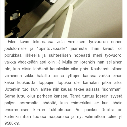
Eilen kävin tekemässä vielä viimeisen työvuoron ennen
joululomalle ja "opintovapaalle" jäämistä. Ihan kivasti oli
porukkaa liikkeellä ja suhteellisen nopeasti meni työvuoro,
vaikka yhdeksään asti olin :-) Mulla on jotenkin ihan sellainen
olo, kun olisin lähössä kauaksikin aika pois. Kauheasti ollaan
viimeinen viikko halailtu töissä tyttöjen kanssa vaikka eihän
kaksi kuukautta loppujen lopuksi ole kamalan pitkä aika.
Jotenkin tuo, kun lähtee niin kauas tekee asiasta "isomman".
Sama juttu ollut perheen kanssa. Tämä tuntuu jostain syystä
paljon isommalta lähdöltä, kuin esimerkiksi se kun lähdin
ensimmäisen kerran Tukholmaan Au pairiksi. Ruotsi on
kuitenkin ihan tuossa naapurissa ja nyt välimatkaa tulee yli
9500km.