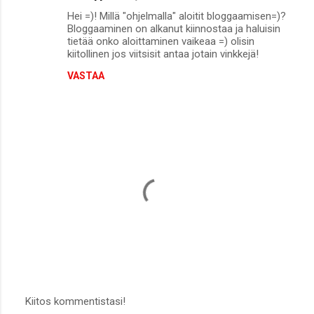
K
Hei =)! Millä "ohjelmalla" aloitit bloggaamisen=)?
o
Bloggaaminen on alkanut kiinnostaa ja haluisin
m
tietää onko aloittaminen vaikeaa =) olisin
kiitollinen jos viitsisit antaa jotain vinkkejä!
m
VASTAA
e
n
t
i
t
Kiitos kommentistasi!