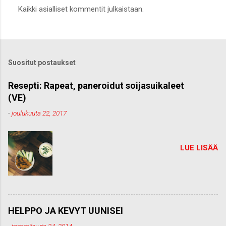
L
Kaikki asialliset kommentit julkaistaan.
ä
h
e
t
ä
k
Suositut postaukset
o
m
m
Resepti: Rapeat, paneroidut soijasuikaleet
e
(VE)
n
t
-
joulukuuta 22, 2017
t
i
LUE LISÄÄ
HELPPO JA KEVYT UUNISEI
-
tammikuuta 24, 2014