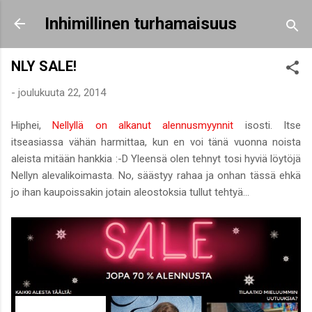
Siirry pääsisältöön
Inhimillinen turhamaisuus
NLY SALE!
-
joulukuuta 22, 2014
Hiphei,
Nellyllä on alkanut alennusmyynnit
isosti. Itse
itseasiassa vähän harmittaa, kun en voi tänä vuonna noista
aleista mitään hankkia :-D Yleensä olen tehnyt tosi hyviä löytöjä
Nellyn alevalikoimasta. No, säästyy rahaa ja onhan tässä ehkä
jo ihan kaupoissakin jotain aleostoksia tullut tehtyä...