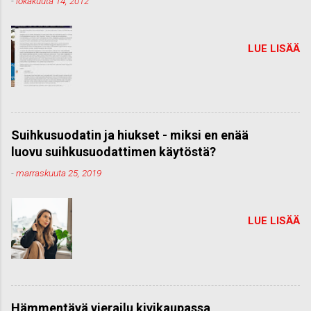
-
lokakuuta 14, 2012
LUE LISÄÄ
Suihkusuodatin ja hiukset - miksi en enää
luovu suihkusuodattimen käytöstä?
-
marraskuuta 25, 2019
LUE LISÄÄ
Hämmentävä vierailu kivikaupassa