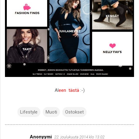
Al
een tästä
:-)
Lifestyle
Muoti
Ostokset
Anonyymi
22. joulukuuta 2014 klo 13.02