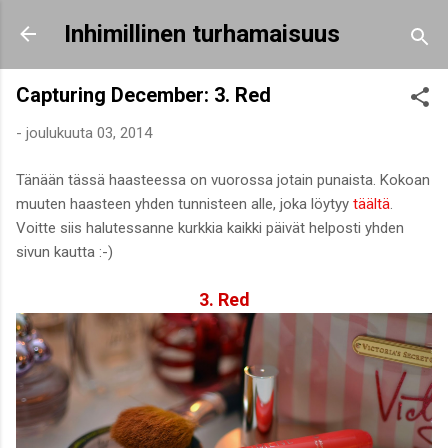
Siirry pääsisältöön
Inhimillinen turhamaisuus
Capturing December: 3. Red
-
joulukuuta 03, 2014
Tänään tässä haasteessa on vuorossa jotain punaista. Kokoan
muuten haasteen yhden tunnisteen alle, joka löytyy
täältä
.
Voitte siis halutessanne kurkkia kaikki päivät helposti yhden
sivun kautta :-)
3. Red