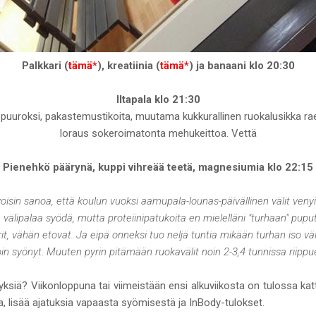
Palkkari (
tämä*
), kreatiinia (
tämä*
) ja banaani klo 20:30
Iltapala klo 21:30
a puuroksi, pakastemustikoita, muutama kukkurallinen ruokalusikka rae
loraus sokeroimatonta mehukeittoa. Vettä
Pienehkö päärynä, kuppi vihreää teetä, magnesiumia klo 22:15
sin sanoa, että koulun vuoksi aamupala-lounas-päivällinen välit venyi 
in välipalaa syödä, mutta proteiinipatukoita en mielelläni "turhaan" pupu
, vähän etovat. Ja eipä onneksi tuo neljä tuntia mikään turhan iso väl
loin syönyt. Muuten pyrin pitämään ruokavälit noin 2-3,4 tunnissa riippu
myksiä? Viikonloppuna tai viimeistään ensi alkuviikosta on tulossa
a, lisää ajatuksia vapaasta syömisestä ja InBody-tulokset.