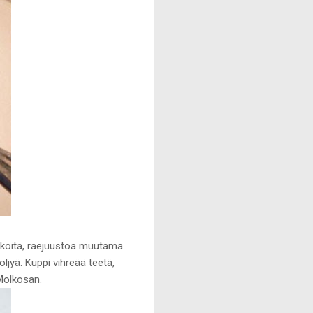
tikoita, raejuustoa muutama
ljyä. Kuppi vihreää teetä,
 Molkosan.