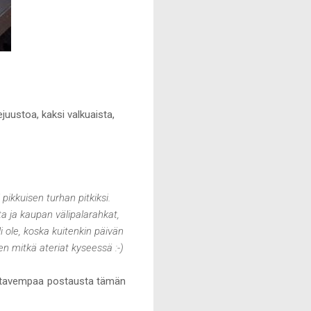
juustoa, kaksi valkuaista,
pikkuisen turhan pitkiksi.
ta ja kaupan välipalarahkat,
i ole, koska kuitenkin päivän
en mitkä ateriat kyseessä :-)
 kattavempaa postausta tämän