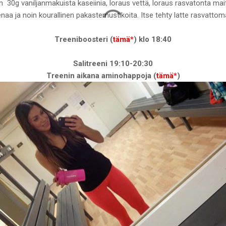
 30g vaniljanmakuista kaseiinia, loraus vettä, loraus rasvatonta ma
aa ja noin kourallinen pakastemustikoita. Itse tehty latte rasvatto
Treeniboosteri (
tämä*
) klo 18:40
Salitreeni 19:10-20:30
Treenin aikana aminohappoja (
tämä*
)