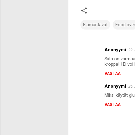
Elämäntavat
Foodlove
Anonyymi
22.
K
Siitä on varmaa
o
kroppa!!! Ei voi
m
VASTAA
m
Anonyymi
e
26.
n
Miksi käytät glu
t
VASTAA
i
t