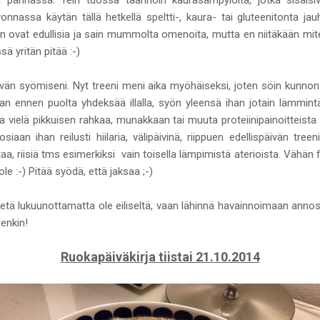
ivonnassa käytän tällä hetkellä speltti-, kaura- tai gluteenitonta ja
 ovat edullisia ja sain mummolta omenoita, mutta en niitäkään mi
 yritän pitää :-)
ivän syömiseni. Nyt treeni meni aika myöhäiseksi, joten söin kunnon h
ian ennen puolta yhdeksää illalla, syön yleensä ihan jotain lämmintä
 vielä pikkuisen rahkaa, munakkaan tai muuta proteiinipainoitteis
osiaan ihan reilusti hiilaria, välipäivinä, riippuen edellispäivän tre
aa, riisiä tms esimerkiksi vain toisella lämpimistä aterioista. Vähän 
le :-) Pitää syödä, että jaksaa ;-)
ietä lukuunottamatta ole eiliseltä, vaan lähinnä havainnoimaan anno
lenkin!
Ruokapäiväkirja tiistai 21.10.2014