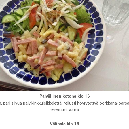
Päivällinen kotona klo 16
, pari siivua palvikinkkuleikkelettä, reilusti höyrytettyä porkkana-pars
tomaatti. Vettä
Välipala klo 18