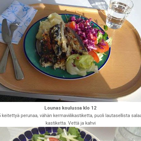
Lounas koulussa klo 12
 keitettyä perunaa, vähän kermaviilikastiketta, puoli lautasellista sala
kastiketta. Vettä ja kahvi