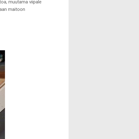
itoa, muutama viipale
maan maitoon