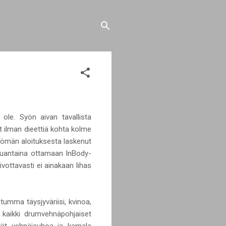
ole. Syön aivan tavallista
yt ilman dieettiä kohta kolme
ttömän aloituksesta laskenut
lauantaina ottamaan InBody-
ottavasti ei ainakaan lihas
 tumma täysjyväriisi, kvinoa,
 kaikki drumvehnäpohjaiset
ivät vehnäjauhoa ja kamala