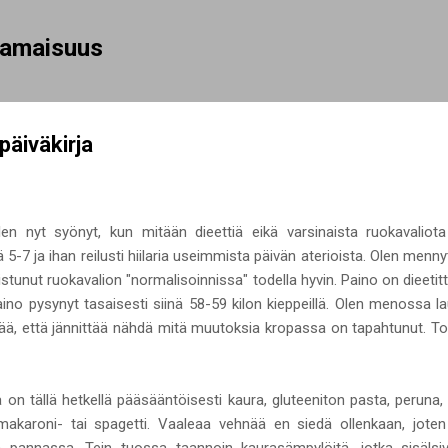
Siirry pääsisältöön
rhamaisuus
äiväkirja
en nyt syönyt, kun mitään dieettiä eikä varsinaista ruokavaliota 
ä 5-7 ja ihan reilusti hiilaria useimmista päivän aterioista. Olen menn
istunut ruokavalion "normalisoinnissa" todella hyvin. Paino on dieeti
aino pysynyt tasaisesti siinä 58-59 kilon kieppeillä. Olen menossa 
ä, että jännittää nähdä mitä muutoksia kropassa on tapahtunut. Toiv
a on tällä hetkellä pääsääntöisesti kaura, gluteeniton pasta, peruna,
ämakaroni- tai spagetti. Vaaleaa vehnää en siedä ollenkaan, joten
ä pannassa. Tein tuossa taannoin kaurasämpylöitä, jotka sisäls