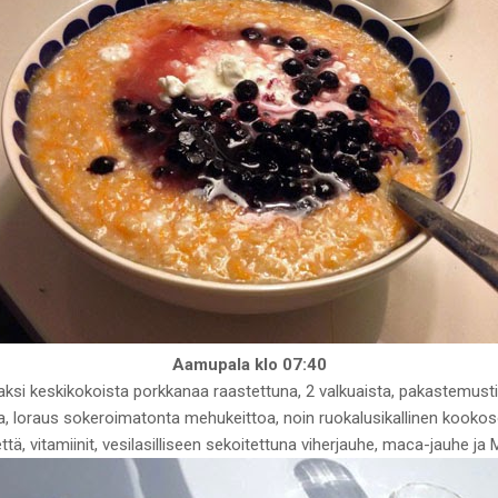
Aamupala klo 07:40
, kaksi keskikokoista porkkanaa raastettuna, 2 valkuaista, pakastemus
a, loraus sokeroimatonta mehukeittoa, noin ruokalusikallinen kookosö
vettä, vitamiinit, vesilasilliseen sekoitettuna viherjauhe, maca-jauhe ja