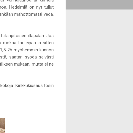
uhoa. Hedelmiä on nyt tullut
tenkään mahottomasti vedä.
iilaripitoisen iltapalan. Jos
 ruokaa tai leipää ja sitten
ta 1,5-2h myöhemmin kunnon
enistä, saatan syödä selvästi
fiiliksen mukaan, mutta ei ne
skokoja. Kinkkukiusaus tosin