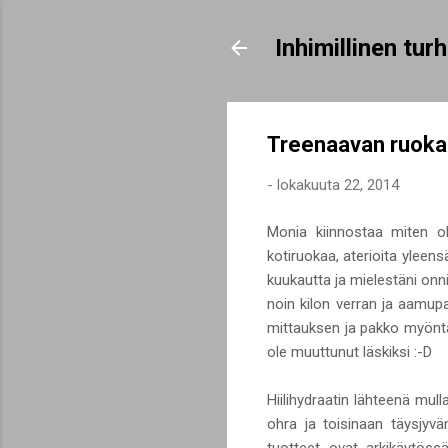
Inhimillinen tu
Treenaavan ruokap
-
lokakuuta 22, 2014
Monia kiinnostaa miten ol
kotiruokaa, aterioita yleens
kuukautta ja mielestäni onn
noin kilon verran ja aamup
mittauksen ja pakko myöntä
ole muuttunut läskiksi :-D
Hiilihydraatin lähteenä mull
ohra ja toisinaan täysjyv
tuotteet ovat arkikäytöss