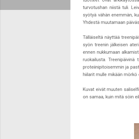
turvotushan niistä tuli. Le
syötyä vähän enemmän, kun
Yhdestä muutamaan päivässä
Tälläiseltä näyttää treenipä
syön treenin jälkeisen ater
ennen nukkumaan alkamista
ruokailusta. Treenipäivinä t
proteiinipitoisemmin ja past
hiilarit mulle mikään mörkö o
Kuvat eivät muuten saliself
on samaa, kuin mitä söin ei