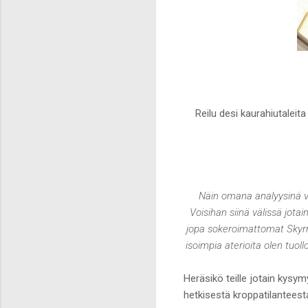
Reilu desi kaurahiutaleit
Näin omana analyysinä voi
Voisihan siinä välissä jota
jopa sokeroimattomat Skyrrit
isoimpia aterioita olen tuol
Heräsikö teille jotain kysy
hetkisestä kroppatilanteest