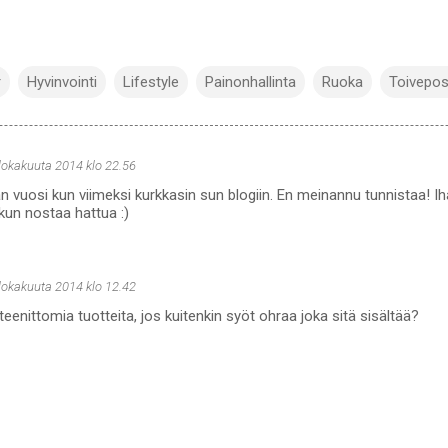
r
Hyvinvointi
Lifestyle
Painonhallinta
Ruoka
Toivepos
 lokakuuta 2014 klo 22.56
n vuosi kun viimeksi kurkkasin sun blogiin. En meinannu tunnistaa! I
 kun nostaa hattua :)
 lokakuuta 2014 klo 12.42
teenittomia tuotteita, jos kuitenkin syöt ohraa joka sitä sisältää?