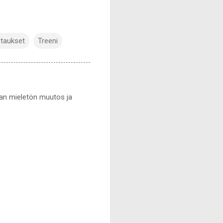
taukset
Treeni
han mieletön muutos ja