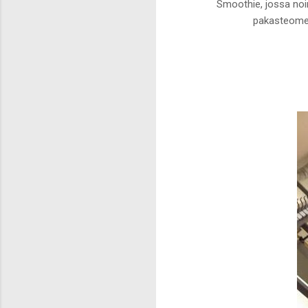
Smoothie, jossa noin
pakasteomen