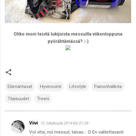
Oliko moni teistä lukijoista messuilla viikonloppuna
pyörähtämässä? :-)
Elämäntavat
Hyvinvointi
Lifestyle
Painonhallinta
Tilaisuudet
Treeni
Viivi
12. lokakuuta 2014 klo 21.39
K
Voi vitsi, noi messut, taivas... :D En valitettavasti
o