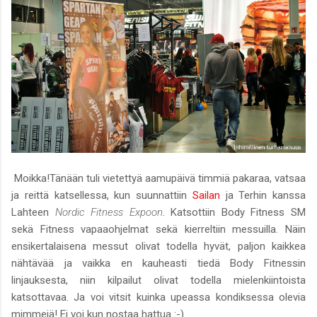
Moikka!Tänään tuli vietettyä aamupäivä timmiä pakaraa, vatsaa
ja reittä katsellessa, kun suunnattiin
Sailan
ja Terhin kanssa
Lahteen
Nordic Fitness Expoon
. Katsottiin Body Fitness SM
sekä Fitness vapaaohjelmat sekä kierreltiin messuilla. Näin
ensikertalaisena messut olivat todella hyvät, paljon kaikkea
nähtävää ja vaikka en kauheasti tiedä Body Fitnessin
linjauksesta, niin kilpailut olivat todella mielenkiintoista
katsottavaa. Ja voi vitsit kuinka upeassa kondiksessa olevia
mimmejä! Ei voi kun nostaa hattua :-)