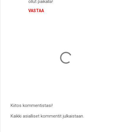
ollut paikalla!
m
VASTAA
m
e
n
t
i
t
Kiitos kommentistasi!
L
Kaikki asialliset kommentit julkaistaan.
ä
h
e