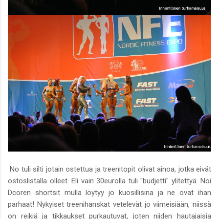
No tuli silti jotain ostettua ja treenitopit olivat ainoa, jotka eivät
ostoslistalla olleet. Eli vain 30eurolla tuli "budjetti" ylitettyä. Noi
Dcoren shortsit mulla löytyy jo kuosillisina ja ne ovat ihan
parhaat! Nykyiset treenihanskat vetelevät jo viimeisiään, niissä
on reikiä ja tikkaukset purkautuvat, joten niiden hautajaisia