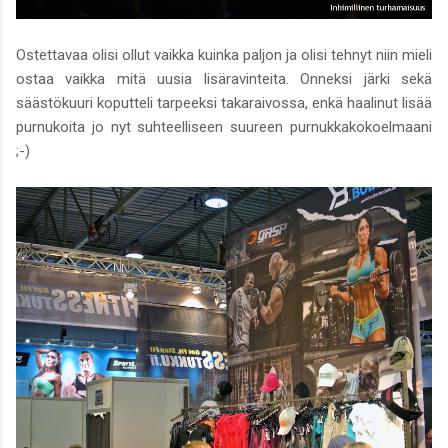
Ostettavaa olisi ollut vaikka kuinka paljon ja olisi tehnyt niin mieli
ostaa vaikka mitä uusia lisäravinteita. Onneksi järki sekä
säästökuuri koputteli tarpeeksi takaraivossa, enkä haalinut lisää
purnukoita jo nyt suhteelliseen suureen purnukkakokoelmaani
;-)