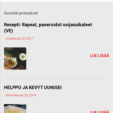
t
ä
k
Suositut postaukset
o
m
m
Resepti: Rapeat, paneroidut soijasuikaleet
e
(VE)
n
t
-
joulukuuta 22, 2017
t
i
LUE LISÄÄ
HELPPO JA KEVYT UUNISEI
-
tammikuuta 24, 2014
LUE LISÄÄ