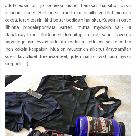
odotellessa on jo onneksi uudet hanskat hankittu. Olisin
halunnut uudet Harbingerit, mutta messuilla ei ollut pienintä
kokoa, joten testiin lähti better bodiesin hanskat. Kaseiinin ostin
lähinnä prodeleipomista varten, mutta myöskin väli- ja
iltapalakäyttöön. SixDeucen treenitopit olivat vaan 15euroa
kappale ja niin hyväntuntuista matskua, että oli pakko ostaa
ihan kaksin kappalein. Mua on muutenkin alkanut ärsyttämään
kovin kuviolliset treenivaatteet, joten nämä ovat juuri hyvän
simppelit :-)