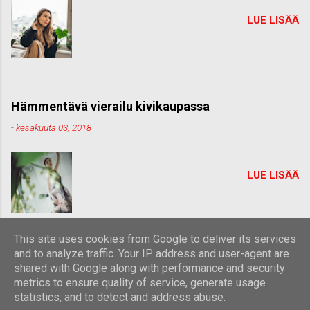
LUE LISÄÄ
Hämmentävä vierailu kivikaupassa
-
kesäkuuta 03, 2018
LUE LISÄÄ
This site uses cookies from Google to deliver its services
and to analyze traffic. Your IP address and user-agent are
shared with Google along with performance and security
Sisällön tarjoaa Blogger
metrics to ensure quality of service, generate usage
statistics, and to detect and address abuse.
Teeman kuvien tekijä:
Michael Elkan