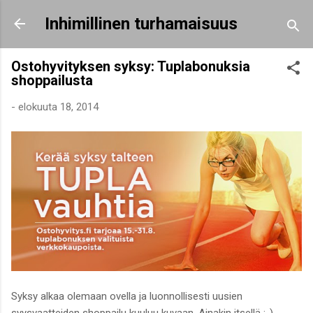
Siirry pääsisältöön
Inhimillinen turhamaisuus
Ostohyvityksen syksy: Tuplabonuksia
shoppailusta
-
elokuuta 18, 2014
Syksy alkaa olemaan ovella ja luonnollisesti uusien