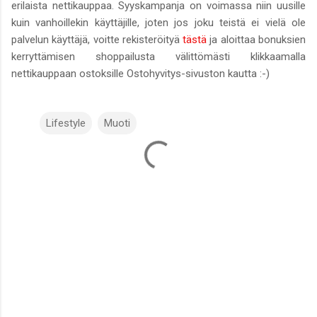
erilaista nettikauppaa. Syyskampanja on voimassa niin uusille
kuin vanhoillekin käyttäjille, joten jos joku teistä ei vielä ole
palvelun käyttäjä, voitte rekisteröityä
tästä
ja aloittaa bonuksien
kerryttämisen shoppailusta välittömästi klikkaamalla
nettikauppaan ostoksille Ostohyvitys-sivuston kautta :-)
Lifestyle
Muoti
K
o
m
m
e
n
t
i
t