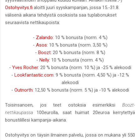
syysvaatteiden shoppailu kuuluu kuvaan. Ainakin itsellä ;-)
Ostohyvitys.fi
aloitti juuri syyskampanjan, jossa 15.-31.8.
välisenä aikana tehdyistä osoksista saa tuplabonukset
seuraavista nettikaupoista:
-
Zalando
: 10 % bonusta (norm. 4 %)
-
Asos
: 10 % bonusta (norm. 3,50 %)
-
Boozt
: 20 % bonusta (norm. 8 %)
-
Nelly
: 10 % bonusta (norm. 4 %)
-
Yves Rocher
: 20 % bonusta (norm. 10 %) ja -25 % alekoodi
-
Lookfantastic.com
: 9 % bonusta (norm. 4,50 %) ja -12 %
alekoodi
-
Outnorth
: 12,50 % bonusta (norm. 5 %) ja -10 % alekoodi
Toisinsanoen, jos teet ostoksia esimerkiksi
Boozt-
nettikaupassa
100eurolla, saat huimat 20euroa kerrytettyä
bonustilillesi kampanja-aikana.
Ostohyvitys on täysin ilmainen palvelu, jossa on mukana yli 550