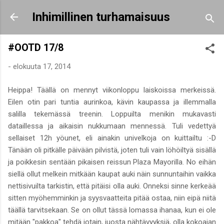
Siirry pääsisältöön
Inhimillinen turhamaisuus
#OOTD 17/8
-
elokuuta 17, 2014
Heippa! Täällä on mennyt viikonloppu laiskoissa merkeissä.
Eilen otin pari tuntia aurinkoa, kävin kaupassa ja illemmalla
salilla tekemässä treenin. Loppuilta menikin mukavasti
dataillessa ja aikaisin nukkumaan mennessä. Tuli vedettyä
sellaiset 12h yöunet, eli ainakin univelkoja on kuittailtu :-D
Tänään oli pitkälle päivään pilvistä, joten tuli vain löhöiltyä sisällä
ja poikkesin sentään pikaisen reissun Plaza Mayorilla. No eihän
siellä ollut melkein mitkään kaupat auki näin sunnuntaihin vaikka
nettisivuilta tarkistin, että pitäisi olla auki. Onneksi sinne kerkeää
sitten myöhemminkin ja syysvaatteita pitää ostaa, niin eipä niitä
täällä tarvitsekaan. Se on ollut tässä lomassa ihanaa, kun ei ole
mitään "pakkoa" tehdä jotain, juosta nähtävyyksiä, olla kokoajan