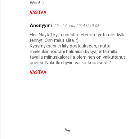
Wau! :)
o
VASTAA
m
m
Anonyymi
20. elokuuta 2014 klo 9.08
e
Hei! Näytät kyllä upealta! Hienoa työtä olet kyllä
n
tehnyt. Onnittelut siitä. :)
Kysymykseni ei liity postaukseen, mutta
t
mielenkiinnostani haluaisin kysyä, että millä
tavalla miinuskaloreilla oleminen on vaikuttanut
i
uneesi. Nukutko hyvin vai katkonaisesti?
t
VASTAA