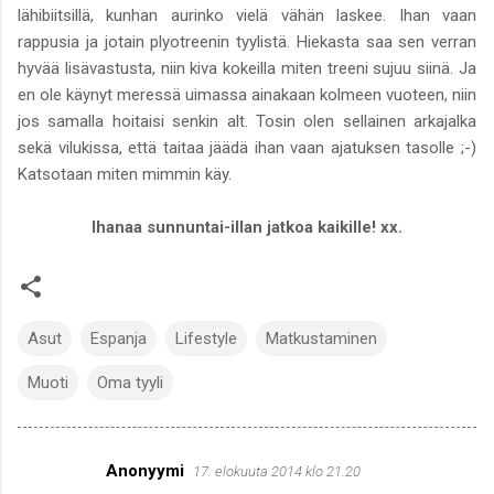
lähibiitsillä, kunhan aurinko vielä vähän laskee. Ihan vaan
rappusia ja jotain plyotreenin tyylistä. Hiekasta saa sen verran
hyvää lisävastusta, niin kiva kokeilla miten treeni sujuu siinä. Ja
en ole käynyt meressä uimassa ainakaan kolmeen vuoteen, niin
jos samalla hoitaisi senkin alt. Tosin olen sellainen arkajalka
sekä vilukissa, että taitaa jäädä ihan vaan ajatuksen tasolle ;-)
Katsotaan miten mimmin käy.
Ihanaa sunnuntai-illan jatkoa kaikille! xx.
Asut
Espanja
Lifestyle
Matkustaminen
Muoti
Oma tyyli
Anonyymi
17. elokuuta 2014 klo 21.20
K