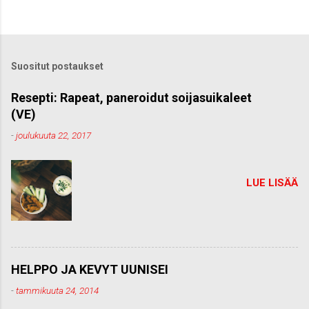
h
e
t
ä
k
Suositut postaukset
o
m
m
Resepti: Rapeat, paneroidut soijasuikaleet
e
(VE)
n
t
-
joulukuuta 22, 2017
t
i
LUE LISÄÄ
HELPPO JA KEVYT UUNISEI
-
tammikuuta 24, 2014