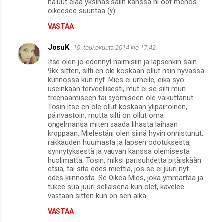
haluut elää yksinäs salin kanssa ni oot menos
oikeesee suuntaa (y).
VASTAA
JosuK
10. toukokuuta 2014 klo 17.42
Itse olen jo edennyt naimisiin ja lapsenkin sain
9kk sitten, silti en ole koskaan ollut näin hyvässä
kunnossa kun nyt. Mies ei urheile, eikä syö
useinkaan terveellisesti, mut ei se silti mun
treenaamiseen tai syömiseen ole vaikuttanut.
Tosin itse en ole ollut koskaan ylipainoinen,
päinvastoin, mutta silti on ollut oma
ongelmansa miten saada lihasta laihaan
kroppaan. Mielestäni olen siinä hyvin onnistunut,
rakkauden huumasta ja lapsen odotuksesta,
synnytyksestä ja vauvan kanssa olemisesta
huolimatta. Tosin, miksi parisuhdetta pitäiskään
etsiä, tai sitä edes miettiä, jos se ei juuri nyt
edes kiinnosta. Se Oikea Mies, joka ymmärtää ja
tukee sua juuri sellaisena kun olet, kävelee
vastaan sitten kun on sen aika.
VASTAA