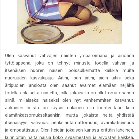
Olen kasvanut vahvojen naisten ympäröimänä ja ainoana
tyttölapsena, joka on tehnyt minusta todella vahvan ja
itsenäisen nuoren naisen, poissulkematta kaikkia muita
nuoruuden kasvukipuja. Äitini, isän äitini, äidin äitini sekä
äitipuoleni ansiosta olen saanut avaimet elämään neljältä
todella erilaiselta naiselta, joilla jokaisella on ollut oma osansa
siinä, millaiseksi naiseksi olen nyt vanhemmiten kasvanut.
Jokainen heistä on täysin erilainen niin luonteeltaan kuin
elämänkatsomukseltaankin, mutta jokaista heitä yhdistää
itsenäisyys, vahvuus, periksiantamattomuus, avarakatseisuus
ja empaattisuus. Olen heidän jokaisen kanssa erittäin läheinen,
kunnioitan näitä naisia koko sydämestäni ja arvostan kaikkea,