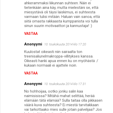
ahkerammaksi liikunnan suhteen. Näin ei
tietenkään aina käy, mutta mielestäni se, että
miesystävä oli täysi laiskimus, ei suhteesta
varmaan tulisi mitään. Haluan vain sanoa, että
siitä omasta rakkaasta kumppanista voi tulla
sinun suurin motivaattori ja kannustaja! :)
VASTAA
Anonyymi
10. toukokuuta 2014 klo 17.20
Kuulostat oikeasti niin sairaalta ton
treenisaliunelmakroppa-villitykses kanssa.
Oikeasti hanki apua ennen ku on myöhästä :/
kukaan normaali ei ajattele noin.
VASTAA
Anonyymi
10. toukokuuta 2014 klo 17.31
No hohhoijaa, ootko jonku salin kaa
naimisisissa? Mitähä mahat selittää, herää
elämään tätä elämää? Sulla taitaa olla pikkasen
väärä kuva suhteesta? Ei miestä tarvitakkaan
vai tarkottaako mies sulle jotain palvelijaa? Jos