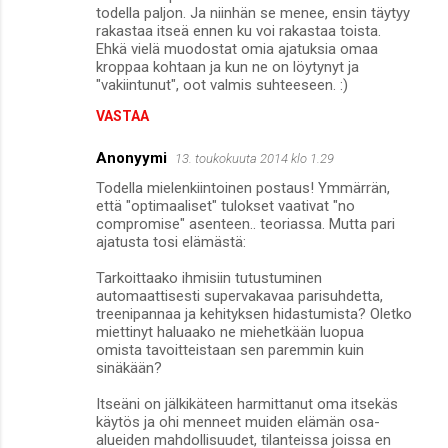
todella paljon. Ja niinhän se menee, ensin täytyy
rakastaa itseä ennen ku voi rakastaa toista.
Ehkä vielä muodostat omia ajatuksia omaa
kroppaa kohtaan ja kun ne on löytynyt ja
"vakiintunut", oot valmis suhteeseen. :)
VASTAA
Anonyymi
13. toukokuuta 2014 klo 1.29
Todella mielenkiintoinen postaus! Ymmärrän,
että "optimaaliset" tulokset vaativat "no
compromise" asenteen.. teoriassa. Mutta pari
ajatusta tosi elämästä:
Tarkoittaako ihmisiin tutustuminen
automaattisesti supervakavaa parisuhdetta,
treenipannaa ja kehityksen hidastumista? Oletko
miettinyt haluaako ne miehetkään luopua
omista tavoitteistaan sen paremmin kuin
sinäkään?
Itseäni on jälkikäteen harmittanut oma itsekäs
käytös ja ohi menneet muiden elämän osa-
alueiden mahdollisuudet, tilanteissa joissa en