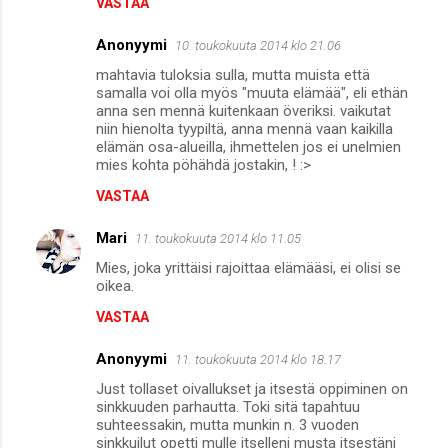
VASTAA
Anonyymi
10. toukokuuta 2014 klo 21.06
mahtavia tuloksia sulla, mutta muista että
samalla voi olla myös "muuta elämää", eli ethän
anna sen mennä kuitenkaan överiksi. vaikutat
niin hienolta tyypiltä, anna mennä vaan kaikilla
elämän osa-alueilla, ihmettelen jos ei unelmien
mies kohta pöhähdä jostakin, ! :>
VASTAA
Mari
11. toukokuuta 2014 klo 11.05
Mies, joka yrittäisi rajoittaa elämääsi, ei olisi se
oikea.
VASTAA
Anonyymi
11. toukokuuta 2014 klo 18.17
Just tollaset oivallukset ja itsestä oppiminen on
sinkkuuden parhautta. Toki sitä tapahtuu
suhteessakin, mutta munkin n. 3 vuoden
sinkkuilut opetti mulle itselleni musta itsestäni