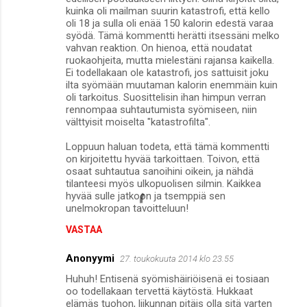
kuinka oli mailman suurin katastrofi, että kello
oli 18 ja sulla oli enää 150 kalorin edestä varaa
syödä. Tämä kommentti herätti itsessäni melko
vahvan reaktion. On hienoa, että noudatat
ruokaohjeita, mutta mielestäni rajansa kaikella.
Ei todellakaan ole katastrofi, jos sattuisit joku
ilta syömään muutaman kalorin enemmäin kuin
oli tarkoitus. Suosittelisin ihan himpun verran
rennompaa suhtautumista syömiseen, niin
välttyisit moiselta "katastrofilta".
Loppuun haluan todeta, että tämä kommentti
on kirjoitettu hyvää tarkoittaen. Toivon, että
osaat suhtautua sanoihini oikein, ja nähdä
tilanteesi myös ulkopuolisen silmin. Kaikkea
hyvää sulle jatkoon ja tsemppiä sen
unelmokropan tavoitteluun!
VASTAA
Anonyymi
27. toukokuuta 2014 klo 23.55
Huhuh! Entisenä syömishäiriöisenä ei tosiaan
oo todellakaan tervettä käytöstä. Hukkaat
elämäs tuohon, liikunnan pitäis olla sitä varten