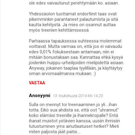
ole edes vaivautunut perehtymään ko. asiaan.
Yhdessäolon tuottamat endorfiinit taas ovat
pikemminkin parantaneet palautumista ja sitä
kautta kehitystä. Ja mies on osannut auttaa
myös treenien kehittämisessä.
Parhaassa tapauksessa suhteessa molemmat
voittavat. Mutta varmaa on, että jos ei vaivaudu
edes 0,01% fokuksestaan antamaan, niin ei
mitään bonustakaan saa. Kannattaa ehkä kysyä
joidenkin huippu-urheilijoiden mielipidettä asiaan.
Anyway, jokainen taaplaa tyylillään, ja käyttäytyy
oman arvomaailmansa mukaan. :)
VASTAA
Anonyymi
13. toukokuuta 2014 klo 14.23
Sulla on mennyt toi treenaaminen jo yli....ihan
totta. Eikö sua ahdista se, että oot "uhrannut"
koko elämäsi treenille ja ihannekropalle? Entä
ihanat muistot ystävien kanssa, uusiin ihmisiin
tutustuminen yms ainutlaatuiset hetket? Mieti
miten paljosta jäät paitsi....