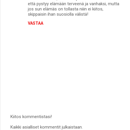
että pystyy elämään terveenä ja vanhaksi, mutta
jos sun elämäs on tollasta niiin ei kiitos,
skippaisin ihan suosiolla välistä!
VASTAA
Kiitos kommentistasi!
L
Kaikki asialliset kommentit julkaistaan.
ä