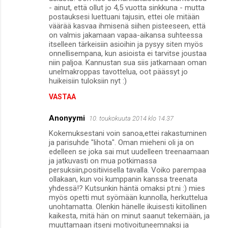
- ainut, että ollut jo 4,5 vuotta sinkkuna - mutta
postauksesi luettuani tajusin, ettei ole mitään
väärää kasvaa ihmisenä siihen pisteeseen, että
on valmis jakamaan vapaa-aikansa suhteessa
itselleen tärkeisiin asioihin ja pysyy siten myös
onnellisempana, kun asioista ei tarvitse joustaa
niin paljoa. Kannustan sua siis jatkamaan oman
unelmakroppas tavottelua, oot päässyt jo
huikeisiin tuloksiin nyt :)
VASTAA
Anonyymi
10. toukokuuta 2014 klo 14.37
Kokemuksestani voin sanoa,ettei rakastuminen
ja parisuhde "lihota". Oman mieheni oli ja on
edelleen se joka sai mut uudelleen treenaamaan
ja jatkuvasti on mua potkimassa
persuksiin,positiivisella tavalla. Voiko parempaa
ollakaan, kun voi kumppanin kanssa treenata
yhdessä!? Kutsunkin häntä omaksi pt:ni :) mies
myös opetti mut syömään kunnolla, herkuttelua
unohtamatta. Olenkin hänelle ikuisesti kiitollinen
kaikesta, mitä hän on minut saanut tekemään, ja
muuttamaan itseni motivoituneemnaksi ja