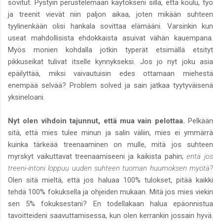
sovitut. Pystyin perustelemaan käytökseni sillä, että koulu, työ
ja treenit vievät niin paljon aikaa, joten mikään suhteen
tyylinenkään olisi hankala sovittaa elämääni. Varsinkin kun
useat mahdollisista ehdokkaista asuivat vähän kauempana.
Myös monien kohdalla jotkin typerät etsimällä etsityt
pikkuseikat tulivat itselle kynnykseksi. Jos jo nyt joku asia
epäilyttää, miksi vaivautuisin edes ottamaan miehestä
enempää selvää? Problem solved ja sain jatkaa tyytyväisenä
yksineloani.
Nyt olen vihdoin tajunnut, että mua vain pelottaa.
Pelkään
sitä, että mies tulee minun ja salin väliin, mies ei ymmärrä
kuinka tärkeää treenaaminen on mulle, mitä jos suhteen
myrskyt vaikuttavat treenaamiseeni ja kaikista pahin;
entä jos
treeni-intoni loppuu uuden suhteen tuoman huumoksen myötä?
Olen sitä mieltä, että jos haluaa 100% tulokset, pitää kaikki
tehdä 100% fokuksella ja ohjeiden mukaan. Mitä jos mies viekin
sen 5% fokuksestani? En todellakaan halua epäonnistua
tavoitteideni saavuttamisessa, kun olen kerrankin jossain hyvä.