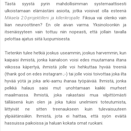
Tästä syystä pyrin mahdollisimman systemaattisesti
ulkoistamaan elämästäni asioita, jotka voisivat olla esteenä
Mikaela 2.0-projektilleni ja killerikropalle.
Fiksua vai olenko vain
liian neuroottinen? En ole aivan varma. Yksinoloonkin ja
itsenäisyyteen vain tottuu niin nopeasti, että jollain tavalla
pelottaa ajatus siitä luopumisesta.
Tietenkin tulee hetkiä joskus useammin, joskus harvemmin, kun
kaipaisi ihmistä, jonka kainaloon voisi edes muutamana iltana
viikossa käpertyä, ihmistä jolle voi hehkuttaa hyvää treeniä
(thank god on edes instagram ;-) tai jolle voisi toivottaa joka ilta
hyvää yötä ja joka arki-aamu ihanaa työpäivää. Ihmistä, jonka
pelkkä halaus saisi mut unohtamaan kaikki murheet
maailmassa. Ihmistä, joka rakastaisi mua vilpittömästi
tälläisenä kuin olen ja joka tukisi unelmieni toteutumista,
liittyivät ne sitten treenaukseen kuin tulevaisuuteen
ylipäätänsäkin. Ihmistä, jota ei haittaa, että syön eväitä
hassuissa paikoissa ja haluan kokata omat ruokani.