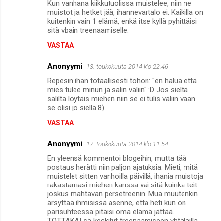
Kun vanhana kiikkutuolissa muistelee, niin ne
muistot ja hetket jää, ihannevartalo ei. Kaikilla on
kuitenkin vain 1 elämä, enkä itse kyllä pyhittäisi
sitä vbain treenaamiselle.
VASTAA
Anonyymi
13. toukokuuta 2014 klo 22.46
Repesin ihan totaallisesti tohon: "en halua että
mies tulee minun ja salin väliin" :D Jos sieltä
salilta löytäis miehen niin se ei tulis väliin vaan
se olisi jo siellä.8)
VASTAA
Anonyymi
17. toukokuuta 2014 klo 11.54
En yleensä kommentoi blogeihin, mutta tää
postaus herätti niin paljon ajatuksia. Mieti, mitä
muistelet sitten vanhoilla päivillä, ihania muistoja
rakastamasi miehen kanssa vai sitä kuinka teit
joskus mahtavan persetreenin. Mua muutenkin
ärsyttää ihmisissä asenne, että heti kun on
parisuhteessa pitäisi oma elämä jättää.
TOTTAKAI sä keskityt treenaamiseen yhtälailla