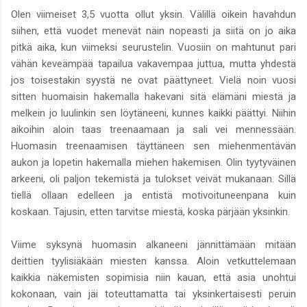
Olen viimeiset 3,5 vuotta ollut yksin. Välillä oikein havahdun
siihen, että vuodet menevät näin nopeasti ja siitä on jo aika
pitkä aika, kun viimeksi seurustelin. Vuosiin on mahtunut pari
vähän keveämpää tapailua vakavempaa juttua, mutta yhdestä
jos toisestakin syystä ne ovat päättyneet. Vielä noin vuosi
sitten huomaisin hakemalla hakevani sitä elämäni miestä ja
melkein jo luulinkin sen löytäneeni, kunnes kaikki päättyi. Niihin
aikoihin aloin taas treenaamaan ja sali vei mennessään.
Huomasin treenaamisen täyttäneen sen miehenmentävän
aukon ja lopetin hakemalla miehen hakemisen. Olin tyytyväinen
arkeeni, oli paljon tekemistä ja tulokset veivät mukanaan. Sillä
tiellä ollaan edelleen ja entistä motivoituneenpana kuin
koskaan. Tajusin, etten tarvitse miestä, koska pärjään yksinkin.
Viime syksynä huomasin alkaneeni jännittämään mitään
deittien tyylisiäkään miesten kanssa. Aloin vetkuttelemaan
kaikkia näkemisten sopimisia niin kauan, että asia unohtui
kokonaan, vain jäi toteuttamatta tai yksinkertaisesti peruin