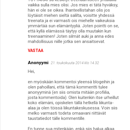
vaikka sulla mies olisi. Jos mies ei tätä hyväksy,
hän ei ole se oikea. Ihanteellistahan olis jos
löytäisit miehen sieltä salilta, voisitte yhdessä
treenata ja ei varmasti ois miehelle vaikeuksia
ymmärtää sun elämäntyyliä. Joten pointti on se,
että kyllä elämässä täytyy olla muutakin kun
treenaaminen! Joten silmät auki ja anna edes
mahdollisuus niille jotka sen ansaitsevat.
VASTAA
Anonyymi
21. toukokuuta 2014 klo 14.32
Hei,
en myöskään kommentoi yleensä blogeihin ja
olen pahoillani, että tämä kommentti tulee
anonyyminä (en siis omista mitään profiilia,
josta kommentoida). Olen kuitenkin itse urheillut
koko elämäni, opiskelen tällä hetkellä liikunta-
alaa ja olen töissä liikuntakeskusessa. Voin siis
melko varmasti todeta omaavani riittävät
taustatiedot tälle kommentille.
En tunne sua mitenkään, enkä siis halua alkaa