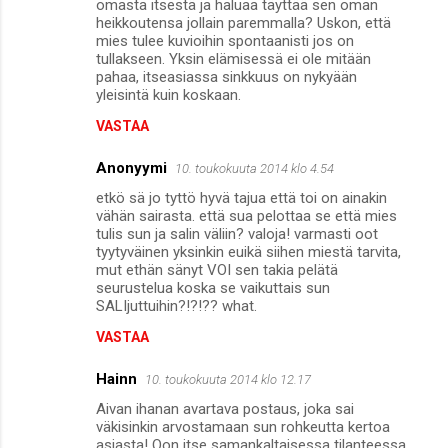
m
omasta itsestä ja haluaa täyttää sen oman
heikkoutensa jollain paremmalla? Uskon, että
m
mies tulee kuvioihin spontaanisti jos on
tullakseen. Yksin elämisessä ei ole mitään
e
pahaa, itseasiassa sinkkuus on nykyään
n
yleisintä kuin koskaan.
t
VASTAA
i
Anonyymi
10. toukokuuta 2014 klo 4.54
t
etkö sä jo tyttö hyvä tajua että toi on ainakin
vähän sairasta. että sua pelottaa se että mies
tulis sun ja salin väliin? valoja! varmasti oot
tyytyväinen yksinkin euikä siihen miestä tarvita,
mut ethän sänyt VOI sen takia pelätä
seurustelua koska se vaikuttais sun
SALIjuttuihin?!?!?? what.
VASTAA
Hainn
10. toukokuuta 2014 klo 12.17
Aivan ihanan avartava postaus, joka sai
väkisinkin arvostamaan sun rohkeutta kertoa
asiasta! Oon itse samankaltaisessa tilanteessa