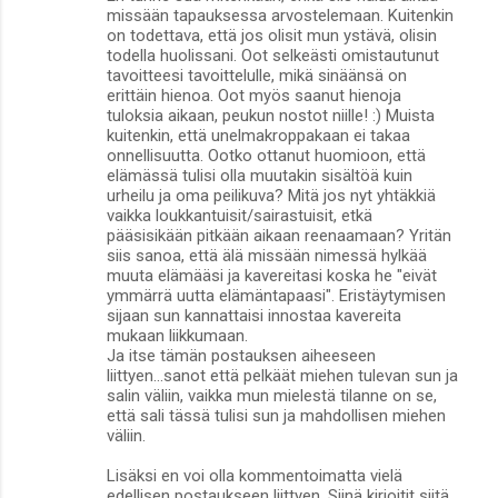
missään tapauksessa arvostelemaan. Kuitenkin
on todettava, että jos olisit mun ystävä, olisin
todella huolissani. Oot selkeästi omistautunut
tavoitteesi tavoittelulle, mikä sinäänsä on
erittäin hienoa. Oot myös saanut hienoja
tuloksia aikaan, peukun nostot niille! :) Muista
kuitenkin, että unelmakroppakaan ei takaa
onnellisuutta. Ootko ottanut huomioon, että
elämässä tulisi olla muutakin sisältöä kuin
urheilu ja oma peilikuva? Mitä jos nyt yhtäkkiä
vaikka loukkantuisit/sairastuisit, etkä
pääsisikään pitkään aikaan reenaamaan? Yritän
siis sanoa, että älä missään nimessä hylkää
muuta elämääsi ja kavereitasi koska he "eivät
ymmärrä uutta elämäntapaasi". Eristäytymisen
sijaan sun kannattaisi innostaa kavereita
mukaan liikkumaan.
Ja itse tämän postauksen aiheeseen
liittyen...sanot että pelkäät miehen tulevan sun ja
salin väliin, vaikka mun mielestä tilanne on se,
että sali tässä tulisi sun ja mahdollisen miehen
väliin.
Lisäksi en voi olla kommentoimatta vielä
edellisen postaukseen liittyen. Siinä kirjoitit siitä,