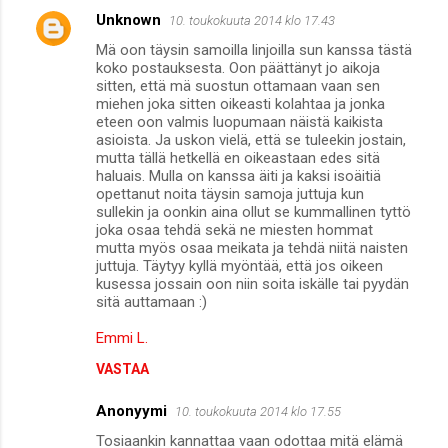
Unknown
10. toukokuuta 2014 klo 17.43
Mä oon täysin samoilla linjoilla sun kanssa tästä
koko postauksesta. Oon päättänyt jo aikoja
sitten, että mä suostun ottamaan vaan sen
miehen joka sitten oikeasti kolahtaa ja jonka
eteen oon valmis luopumaan näistä kaikista
asioista. Ja uskon vielä, että se tuleekin jostain,
mutta tällä hetkellä en oikeastaan edes sitä
haluais. Mulla on kanssa äiti ja kaksi isoäitiä
opettanut noita täysin samoja juttuja kun
sullekin ja oonkin aina ollut se kummallinen tyttö
joka osaa tehdä sekä ne miesten hommat
mutta myös osaa meikata ja tehdä niitä naisten
juttuja. Täytyy kyllä myöntää, että jos oikeen
kusessa jossain oon niin soita iskälle tai pyydän
sitä auttamaan :)
Emmi L.
VASTAA
Anonyymi
10. toukokuuta 2014 klo 17.55
Tosiaankin kannattaa vaan odottaa mitä elämä