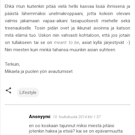
Ehkä mun kuitenkin pitää vielä hetki kasvaa lisää ihmisenä ja
päästä lähemmäksi unelmakroppaani, jotta kokisin olevani
valmis jakamaan vapaa-aikani tasapuolisesti miehelle sekä
treenaukselle. Tosin pidän ovet ja ikkunat avoinna ja katson
mitä elämä tuo. Uskon niin vahvasti kohtaloon, että jos jotain
on tullakseen tai se on
meant to be
, asiat kyllä järjestyvät :-)
Niin miesten kuin minkä tahansa muunkin asian suhteen.
Terkuin,
Mikaela ja puolen yön avautumiset
Lifestyle
Anonyymi
10. toukokuuta 2014 klo 1.37
K
en oo koskaan tajunnut miksi miestä pitäisi
o
jotenkin hakea ja etsiä? kai se on epävarmuutta