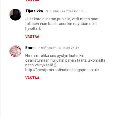
VASTAA
t
Tijatsikka
9. huhtikuuta 2014 klo 14.55
i
Just katoin instan puolella, että miten saat
t
tollasen ihan basic-asunkin näyttään noin
hyvältä :D
VASTAA
Emmi
9. huhtikuuta 2014 klo 16.39
Hmmm.. ehkä siis pystyn kuitenkin
osallistumaan hulluihin päiviin täältä ulkomailta
netin välityksellä ;)
http://finestprocrastination.blogspot.co.uk/
VASTAA