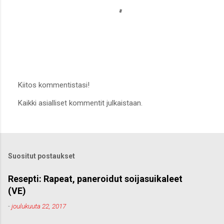
Kiitos kommentistasi!
L
Kaikki asialliset kommentit julkaistaan.
ä
h
e
t
ä
k
Suositut postaukset
o
m
m
Resepti: Rapeat, paneroidut soijasuikaleet
e
(VE)
n
t
-
joulukuuta 22, 2017
t
i