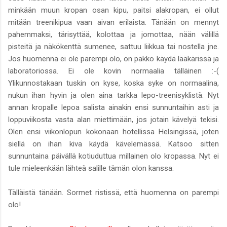
minkään muun kropan osan kipu, paitsi alakropan, ei ollut
mitään treenikipua vaan aivan erilaista. Tänään on mennyt
pahemmaksi, tärisyttää, kolottaa ja jomottaa, nään välillä
pisteitä ja näkökenttä sumenee, sattuu liikkua tai nostella jne.
Jos huomenna ei ole parempi olo, on pakko käydä lääkärissä ja
laboratoriossa. Ei ole kovin normaalia tälläinen :-(
Ylikunnostakaan tuskin on kyse, koska syke on normaalina,
nukun ihan hyvin ja olen aina tarkka lepo-treenisyklistä. Nyt
annan kropalle lepoa salista ainakin ensi sunnuntaihin asti ja
loppuviikosta vasta alan miettimään, jos jotain kävelyä tekisi.
Olen ensi viikonlopun kokonaan hotellissa Helsingissä, joten
siellä on ihan kiva käydä kävelemässä. Katsoo sitten
sunnuntaina päivällä kotiuduttua millainen olo kropassa. Nyt ei
tule mieleenkään lähteä salille tämän olon kanssa.
Tälläistä tänään. Sormet ristissä, että huomenna on parempi
olo!