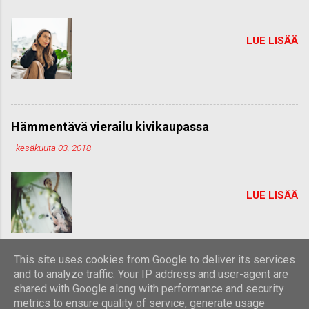
LUE LISÄÄ
Hämmentävä vierailu kivikaupassa
-
kesäkuuta 03, 2018
LUE LISÄÄ
This site uses cookies from Google to deliver its services
and to analyze traffic. Your IP address and user-agent are
shared with Google along with performance and security
Sisällön tarjoaa Blogger
metrics to ensure quality of service, generate usage