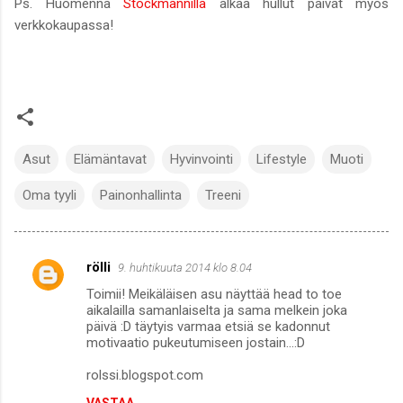
Ps. Huomenna
Stockmannilla
alkaa hullut päivät myös
verkkokaupassa!
Asut
Elämäntavat
Hyvinvointi
Lifestyle
Muoti
Oma tyyli
Painonhallinta
Treeni
rölli
9. huhtikuuta 2014 klo 8.04
K
Toimii! Meikäläisen asu näyttää head to toe
o
aikalailla samanlaiselta ja sama melkein joka
m
päivä :D täytyis varmaa etsiä se kadonnut
motivaatio pukeutumiseen jostain...:D
m
rolssi.blogspot.com
e
n