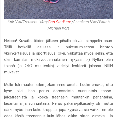
Knit Vila/Trousers H&m/
Cap Stadium*
/Sneakers Nike/Watch
Michael Kors
Heippa! Kuvailin töiden jälkeen pihalla päivän simppelin asun.
Tällä hetkellä asuissa ja pukeutumisessa kiehtoo
yksinkertaisuus ja sporttisuus. Okei, vaikuttaa myös sekin, että
olen kamalan mukavuudenhaluinen nykyään :-) Nytkin olen
töissä (ja 24/7 muutenkin) vedellyt lenkkarit jalassa. NIIIN
mukavat.
Mulle tuli muuten eilen jotain ihme oireita. Luulin ensiksi, että
kyse olisi ihan perus domsseista sunnuntain tappo-
jalkatreenistä ja koska treenasin muutenkin perjantaina,
lauantaina ja sunnuntaina. Perus pakara-jalkasärky oli, mutta
särki myös ihan koko kroppaa, jopa kyynärvarsia vaikka en ole
edes käsiä treenannut kuin lähes viikko sitten viimeksi. Ja