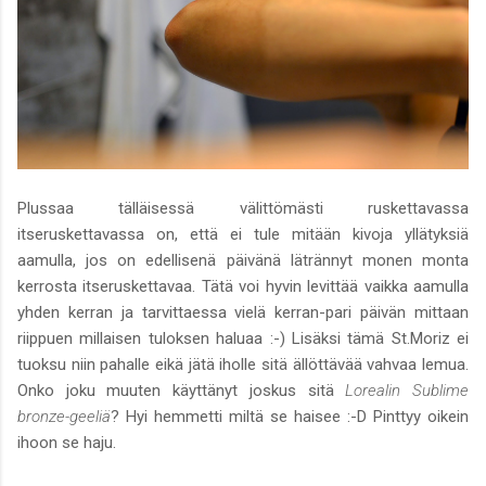
Plussaa tälläisessä välittömästi ruskettavassa
itseruskettavassa on, että ei tule mitään kivoja yllätyksiä
aamulla, jos on edellisenä päivänä lätrännyt monen monta
kerrosta itseruskettavaa. Tätä voi hyvin levittää vaikka aamulla
yhden kerran ja tarvittaessa vielä kerran-pari päivän mittaan
riippuen millaisen tuloksen haluaa :-) Lisäksi tämä St.Moriz ei
tuoksu niin pahalle eikä jätä iholle sitä ällöttävää vahvaa lemua.
Onko joku muuten käyttänyt joskus sitä
Lorealin Sublime
bronze-geeliä
? Hyi hemmetti miltä se haisee :-D Pinttyy oikein
ihoon se haju.