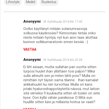
Lifestyle
Meikit
Rusketus
Anonyymi
18. huhtikuuta 2014 klo 17.45
K
Ootko käyttänyt mitään solariumrasvoja
o
solkussa käydessäsi? Kiinnostais tietää onko
m
niistä mitään hyötyä, nyt kun aion taas aloittaa
kunnon solkkumaratonin ennen kesää :-)
m
VASTAA
e
n
Anonyymi
18. huhtikuuta 2014 klo 20.34
t
Ei liitt asiaan, mutta sullahan pari vuotta sitten
turposi huulet ihan yllättäen tosi paljon? Mikä
i
sulla aiheutti sen ja miten lähti pois? Mulla on
t
nimittäin nyt täysin sama tilanne... Ihan kamalat
ankkahuulet ku niin turvottaa. Mulla on kans
jotaki hyaluronihappotäytettä näissä, mut laitoin
sitä viimeksi 9 kuukautta sitten eli tuskin on siitä
kyse. Oon kyllä vähän paniikissa :D Mitä sun
huulille sitten kävi ja millaista hoitoa se vaati?