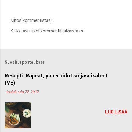
Kiitos kommentistasi!
L
Kaikki asialliset kommentit julkaistaan.
ä
h
e
t
ä
k
Suositut postaukset
o
m
m
Resepti: Rapeat, paneroidut soijasuikaleet
e
(VE)
n
t
-
joulukuuta 22, 2017
t
i
LUE LISÄÄ