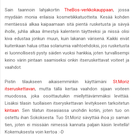
Sain taannoin lahjakortin
TheBos-verkkokauppaan
, jossa
myydään monia erilaisia kosmetiikkatuotteita. Kesää kohden
mentäessä alkaa kaipaamaan sitä pientä rusketusta ja sävyä
iholle, juhlia alkaa ilmestyä kalenterin täytteeksi ja niissä olisi
kiva edustaa jonkun muun, kuin lakanan värisenä. Kaikki eivät
kuitenkaan halua ottaa solariumia vaihtoehdoksi, jos rusketusta
ei luonnollisesti pysty säiden vuoksi hankkia, joten turvallisempi
keino värin pintaan saamiseksi onkin itseruskettavat voiteet ja
vaahdot.
Pistin tilaukseen aikaisemminkin käyttämäni
St.Moriz
itseruskettavan
, mutta tällä kertaa vaahdon sijaan voiteen
muodossa, joka osoittautuikin miellyttävämmäksi levittää.
Lisäksi tilasin tuollaisen itseryskettavan levitykseen tarkoitetun
kintaan
. Sen tilatun itseasiassa unohdin kotiin, joten tuo on
ostettu ihan Sokoksesta. Tuo St.Moriz sävyttää ihoa jo saman
tien, joten ei missään nimessä kannata paljain käsin levitellä!
Kokemuksesta voin kertoa :-D