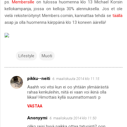
ps.
Membersille
on tulossa huomenna klo 13 Michael Korsin
kellokampanja, jossa on kelloja 30% alennuksella. Jos et ole
vielä rekisteröitynyt Members.comiin, kannattaa tehdä se
täällä
asap ja olla huomenna kärppänä klo 13 koneen äärellä!
Lifestyle
Muoti
pikku--neiti
6. maaliskuuta 2014 klo 11.15
K
Aaahh voi vitsi kun ei oo yhtään ylimäärästä
o
rahaa kenkuleihin, niitä ei vaan voi ikinä olla
m
liikaa! Himottais kyllä suunnattomasti :p
m
VASTAA
e
Anonyymi
6. maaliskuuta 2014 klo 11.50
n
oliko reisi hyvä paikka ottaa tatuointi? oon