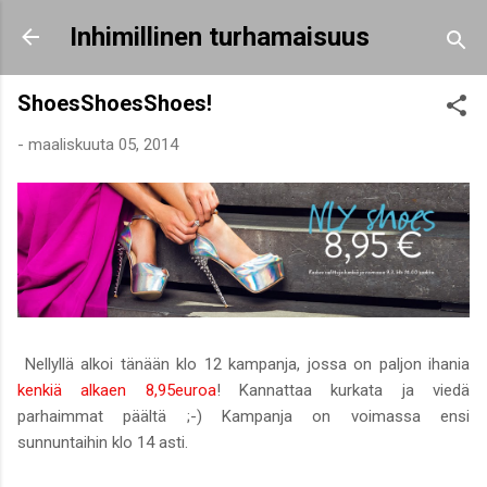
Siirry pääsisältöön
Inhimillinen turhamaisuus
ShoesShoesShoes!
-
maaliskuuta 05, 2014
Nellyllä alkoi tänään klo 12 kampanja, jossa on paljon ihania
kenkiä alkaen 8,95euroa
! Kannattaa kurkata ja viedä
parhaimmat päältä ;-) Kampanja on voimassa ensi
sunnuntaihin klo 14 asti.