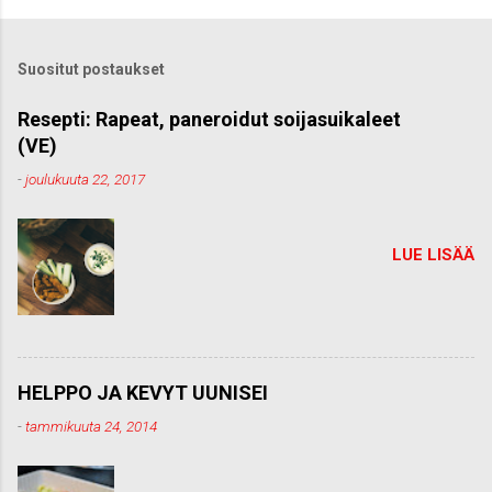
t
ä
k
Suositut postaukset
o
m
m
Resepti: Rapeat, paneroidut soijasuikaleet
e
(VE)
n
t
-
joulukuuta 22, 2017
t
i
LUE LISÄÄ
HELPPO JA KEVYT UUNISEI
-
tammikuuta 24, 2014