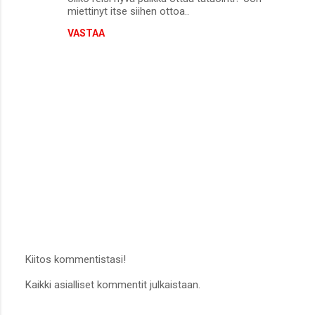
t
miettinyt itse siihen ottoa..
i
VASTAA
t
Kiitos kommentistasi!
L
Kaikki asialliset kommentit julkaistaan.
ä
h
e