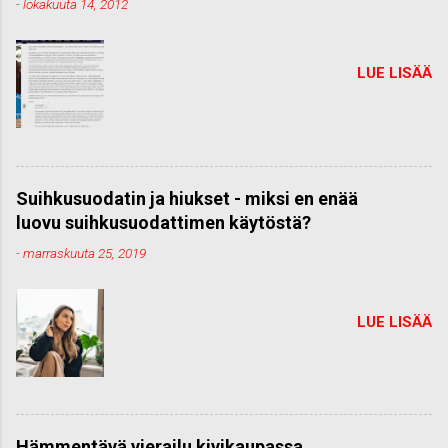
-
lokakuuta 14, 2012
LUE LISÄÄ
Suihkusuodatin ja hiukset - miksi en enää
luovu suihkusuodattimen käytöstä?
-
marraskuuta 25, 2019
LUE LISÄÄ
Hämmentävä vierailu kivikaupassa