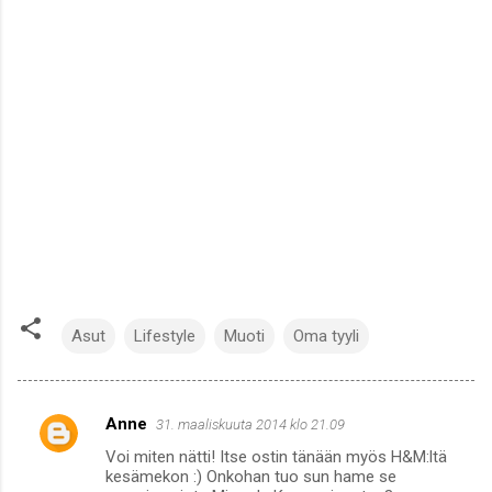
Asut
Lifestyle
Muoti
Oma tyyli
Anne
31. maaliskuuta 2014 klo 21.09
K
Voi miten nätti! Itse ostin tänään myös H&M:ltä
o
kesämekon :) Onkohan tuo sun hame se