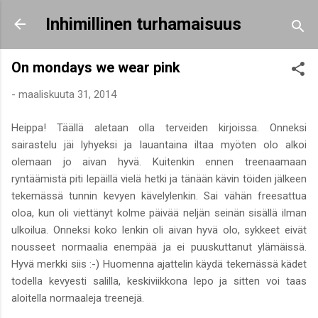
Siirry pääsisältöön
Inhimillinen turhamaisuus
On mondays we wear pink
-
maaliskuuta 31, 2014
Heippa! Täällä aletaan olla terveiden kirjoissa. Onneksi
sairastelu jäi lyhyeksi ja lauantaina iltaa myöten olo alkoi
olemaan jo aivan hyvä. Kuitenkin ennen treenaamaan
ryntäämistä piti lepäillä vielä hetki ja tänään kävin töiden jälkeen
tekemässä tunnin kevyen kävelylenkin. Sai vähän freesattua
oloa, kun oli viettänyt kolme päivää neljän seinän sisällä ilman
ulkoilua. Onneksi koko lenkin oli aivan hyvä olo, sykkeet eivät
nousseet normaalia enempää ja ei puuskuttanut ylämäissä.
Hyvä merkki siis :-) Huomenna ajattelin käydä tekemässä kädet
todella kevyesti salilla, keskiviikkona lepo ja sitten voi taas
aloitella normaaleja treenejä.