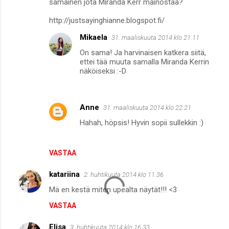
m
samainen jota Miranda Kerr mainostaa?
m
http://justsayinghianne.blogspot.fi/
e
Mikaela
31. maaliskuuta 2014 klo 21.11
n
On sama! Ja harvinaisen katkera siitä,
t
ettei tää muuta samalla Miranda Kerrin
näköiseksi :-D
i
t
Anne
31. maaliskuuta 2014 klo 22.21
Hahah, höpsis! Hyvin sopii sullekkin :)
VASTAA
katariina
2. huhtikuuta 2014 klo 11.36
Mä en kestä miten upealta näytät!!! <3
VASTAA
Elisa
3. huhtikuuta 2014 klo 16.33