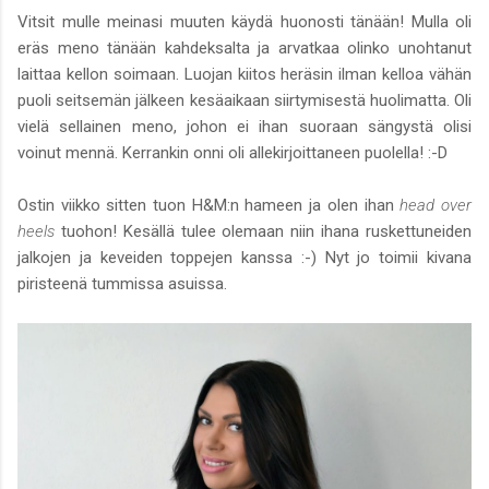
Vitsit mulle meinasi muuten käydä huonosti tänään! Mulla oli
eräs meno tänään kahdeksalta ja arvatkaa olinko unohtanut
laittaa kellon soimaan. Luojan kiitos heräsin ilman kelloa vähän
puoli seitsemän jälkeen kesäaikaan siirtymisestä huolimatta. Oli
vielä sellainen meno, johon ei ihan suoraan sängystä olisi
voinut mennä. Kerrankin onni oli allekirjoittaneen puolella! :-D
Ostin viikko sitten tuon H&M:n hameen ja olen ihan
head over
heels
tuohon! Kesällä tulee olemaan niin ihana ruskettuneiden
jalkojen ja keveiden toppejen kanssa :-) Nyt jo toimii kivana
piristeenä tummissa asuissa.