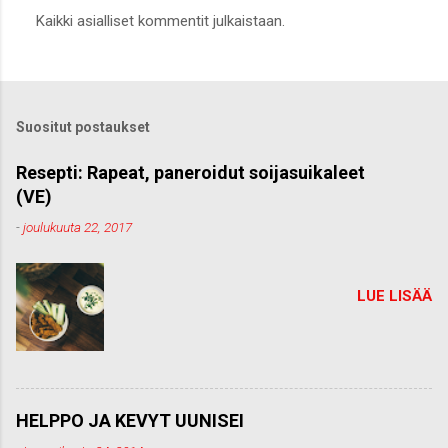
L
Kaikki asialliset kommentit julkaistaan.
ä
h
e
t
ä
k
Suositut postaukset
o
m
m
Resepti: Rapeat, paneroidut soijasuikaleet
e
(VE)
n
t
-
joulukuuta 22, 2017
t
i
LUE LISÄÄ
HELPPO JA KEVYT UUNISEI