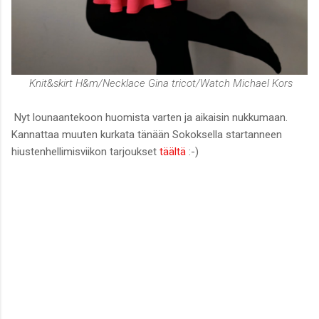
Knit&skirt H&m/Necklace Gina tricot/Watch Michael Kors
Nyt lounaantekoon huomista varten ja aikaisin nukkumaan.
Kannattaa muuten kurkata tänään Sokoksella startanneen
hiustenhellimisviikon tarjoukset
täältä
:-)