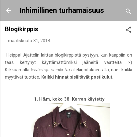
Siirry pääsisältöön
Inhimillinen turhamaisuus
Blogikirppis
-
maaliskuuta 31, 2014
Heippa! Ajattelin laittaa blogikirppistä pystyyn, kun kaappiin on
taas kertynyt käyttämättömiksi jääneitä vaatteita :-)
Klikkaamalla
lisätietoja-painiketta
allekirjoituksen alla, näet kaikki
myytävät tuottee.
Kaikki hinnat sisältävät postikulut.
1. H&m, koko 38. Kerran käytetty