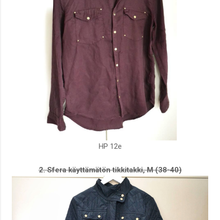
HP 12e
2. Sfera käyttämätön tikkitakki, M (38-40)