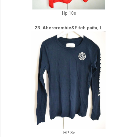
Hp 10e
23. Abercrombie&Fitch paita, L
HP 8e