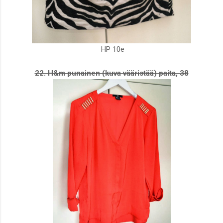
HP 10e
22. H&m punainen (kuva vääristää) paita, 38