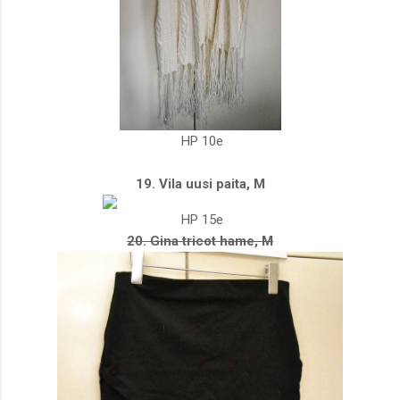
HP 10e
19. Vila uusi paita, M
HP 15e
20. Gina tricot hame, M