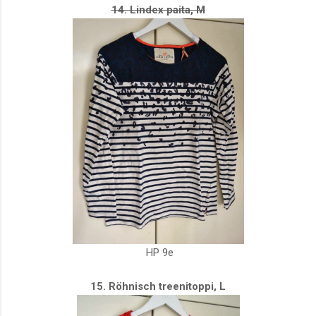
14. Lindex paita, M
HP 9e
15. Röhnisch treenitoppi, L