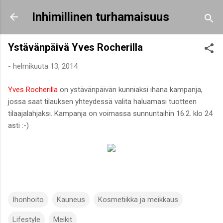
Siirry pääsisältöön
Inhimillinen turhamaisuus
Ystävänpäivä Yves Rocherilla
-
helmikuuta 13, 2014
Yves Rocherilla
on ystävänpäivän kunniaksi ihana kampanja,
jossa saat tilauksen yhteydessä valita haluamasi tuotteen
tilaajalahjaksi. Kampanja on voimassa sunnuntaihin 16.2. klo 24
asti :-)
Ihonhoito
Kauneus
Kosmetiikka ja meikkaus
Lifestyle
Meikit