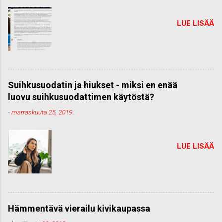
LUE LISÄÄ
Suihkusuodatin ja hiukset - miksi en enää
luovu suihkusuodattimen käytöstä?
-
marraskuuta 25, 2019
LUE LISÄÄ
Hämmentävä vierailu kivikaupassa