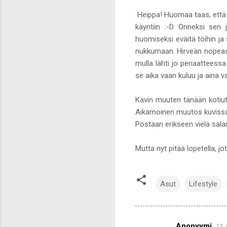
Heippa! Huomaa taas, että o
käyntiin :-D Onneksi sen
huomiseksi eväitä töihin ja
nukkumaan. Hirveän nopeasti
mulla lähti jo periaatteessa
se aika vaan kuluu ja aina
Kävin muuten tänään koti
Aikamoinen muutos kuvissa,
Postaan erikseen vielä sala
Mutta nyt pitää lopetella, jo
Asut
Lifestyle
Anonyymi
13.