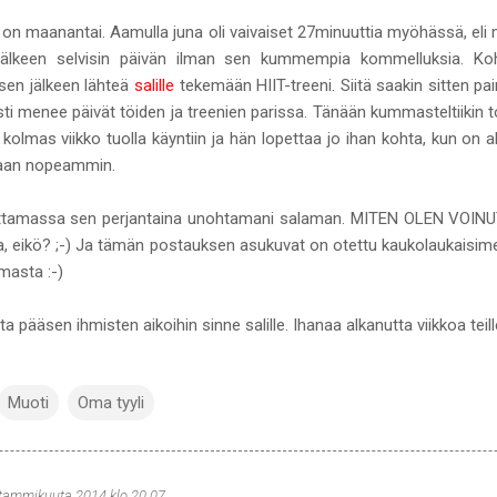
n maanantai. Aamulla juna oli vaivaiset 27minuuttia myöhässä, eli mall
 jälkeen selvisin päivän ilman sen kummempia kommelluksia. Koh
 sen jälkeen lähteä
salille
tekemään HIIT-treeni. Siitä saakin sitten p
 menee päivät töiden ja treenien parissa. Tänään kummasteltiikin t
 kolmas viikko tuolla käyntiin ja hän lopettaa jo ihan kohta, kun on alo
 vaan nopeammin.
uttamassa sen perjantaina unohtamani salaman. MITEN OLEN VOI
 eikö? ;-) Ja tämän postauksen asukuvat on otettu kaukolaukaisimell
masta :-)
tta pääsen ihmisten aikoihin sinne salille. Ihanaa alkanutta viikkoa teill
Muoti
Oma tyyli
 tammikuuta 2014 klo 20.07