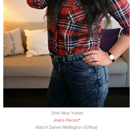
Shirt New Yorker
Jeans Pieces*
Watch Daniel Wellington (Gifted)