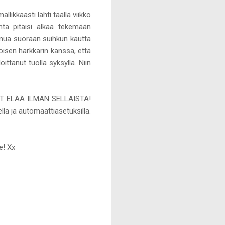
ikkaasti lähti täällä viikko
ta pitäisi alkaa tekemään
ainua suoraan suihkun kautta
oisen harkkarin kanssa, että
ittanut tuolla syksyllä. Niin
NUT ELÄÄ ILMAN SELLAISTA!
a ja automaattiasetuksilla.
e! Xx