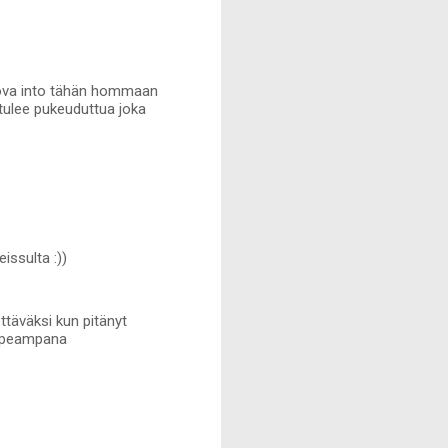
 Kova into tähän hommaan
n tulee pukeuduttua joka
issulta :))
ettäväksi kun pitänyt
 kapeampana