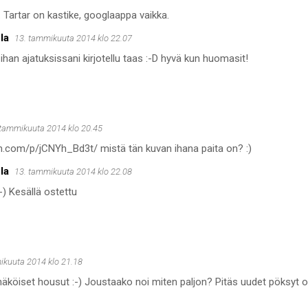
r. Tartar on kastike, googlaappa vaikka.
la
13. tammikuuta 2014 klo 22.07
ihan ajatuksissani kirjotellu taas :-D hyvä kun huomasit!
 tammikuuta 2014 klo 20.45
am.com/p/jCNYh_Bd3t/ mistä tän kuvan ihana paita on? :)
la
13. tammikuuta 2014 klo 22.08
:-) Kesällä ostettu
ikuuta 2014 klo 21.18
näköiset housut :-) Joustaako noi miten paljon? Pitäs uudet pöksyt os