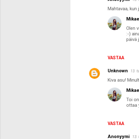
K
Mahtavaa, kun 
o
Mikae
m
Olen v
m
:-) ai
e
päivä 
n
t
VASTAA
i
Unknown
13. 
t
Kiva asu! Minult
Mikae
Toi on
ottaa 
VASTAA
Anonyymi
13.