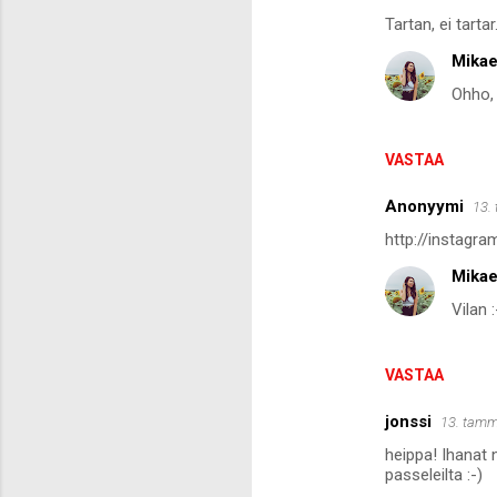
Tartan, ei tarta
Mikae
Ohho, 
VASTAA
Anonyymi
13.
http://instagr
Mikae
Vilan 
VASTAA
jonssi
13. tamm
heippa! Ihanat 
passeleilta :-)