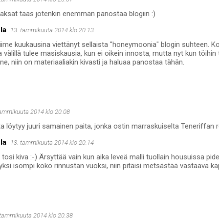
jaksat taas jotenkin enemmän panostaa blogiin :)
la
13. tammikuuta 2014 klo 20.13
iime kuukausina viettänyt sellaista "honeymoonia" blogin suhteen.
na välillä tulee masiskausia, kun ei oikein innosta, mutta nyt kun töihi
jne, niin on materiaaliakin kivasti ja haluaa panostaa tähän.
tammikuuta 2014 klo 20.08
a löytyy juuri samainen paita, jonka ostin marraskuiselta Teneriffan re
la
13. tammikuuta 2014 klo 20.14
 tosi kiva :-) Ärsyttää vain kun aika leveä malli tuollain housuissa pid
yksi isompi koko rinnustan vuoksi, niin pitäisi metsästää vastaava
 tammikuuta 2014 klo 20.38