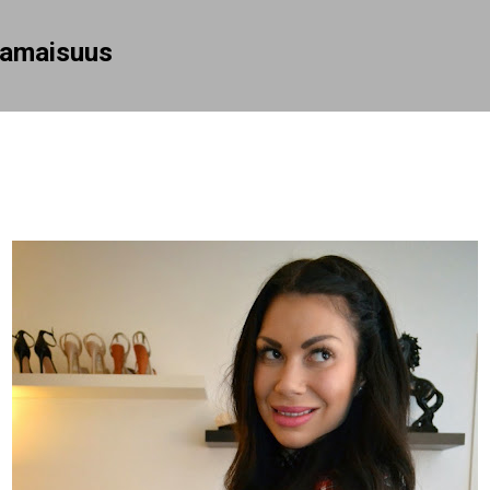
Siirry pääsisältöön
rhamaisuus