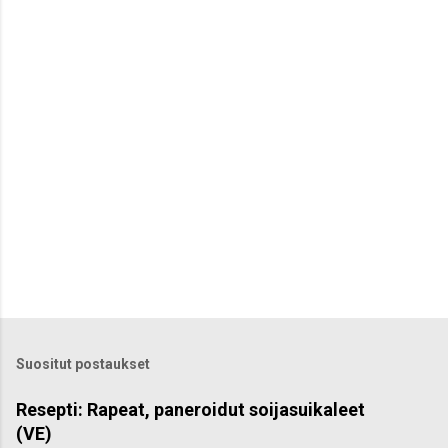
t
i
t
Suositut postaukset
Resepti: Rapeat, paneroidut soijasuikaleet
(VE)