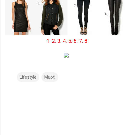
1.
2.
3.
4.
5.
6.
7.
8.
Lifestyle
Muoti
K
o
m
m
e
n