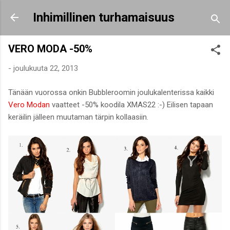
Siirry pääsisältöön
Inhimillinen turhamaisuus
VERO MODA -50%
-
joulukuuta 22, 2013
Tänään vuorossa onkin Bubbleroomin joulukalenterissa kaikki
Vero Modan
vaatteet -50% koodila XMAS22 :-) Eilisen tapaan
keräilin jälleen muutaman tärpin kollaasiin.