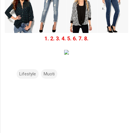
1.
2.
3.
4.
5.
6.
7.
8.
Lifestyle
Muoti
K
o
m
m
e
n