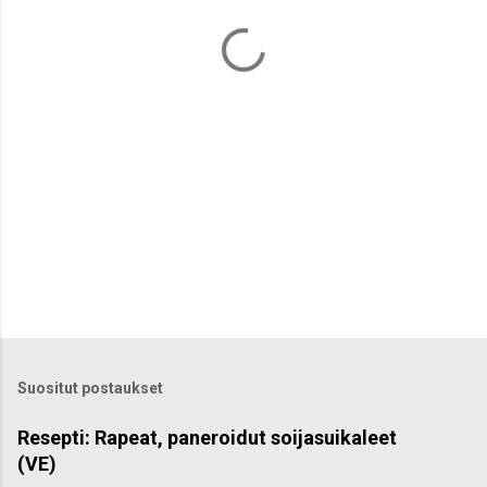
t
i
t
Suositut postaukset
Resepti: Rapeat, paneroidut soijasuikaleet
(VE)