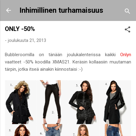
Siirry pääsisältöön
Inhimillinen turhamaisuus
ONLY -50%
-
joulukuuta 21, 2013
Bubbleroomilla on tänään joulukalenterissa kaikki
Onlyn
vaatteet -50% koodilla XMAS21. Keräsin kollaasiin muutaman
tärpin, jotka itseä ainakin kiinnostaisi :-)