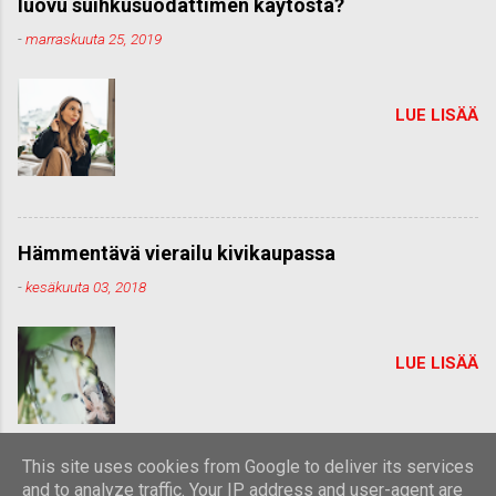
luovu suihkusuodattimen käytöstä?
-
marraskuuta 25, 2019
LUE LISÄÄ
Hämmentävä vierailu kivikaupassa
-
kesäkuuta 03, 2018
LUE LISÄÄ
This site uses cookies from Google to deliver its services
and to analyze traffic. Your IP address and user-agent are