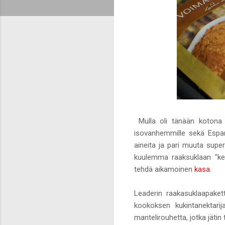
Mulla oli tänään kotona k
isovanhemmille sekä Espanj
aineita ja pari muuta sup
kuulemma raaksuklaan "ker
tehdä aikamoinen
kasa
.
Leaderin raakasuklaapaket
kookoksen kukintanektarij
mantelirouhetta, jotka jätin 