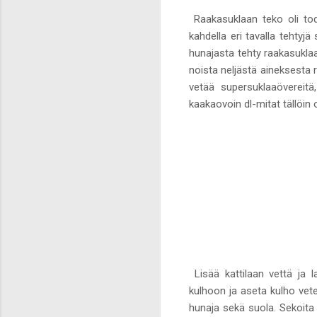
Raakasuklaan teko oli todel
kahdella eri tavalla tehty
hunajasta tehty raakasukla
noista neljästä aineksesta r
vetää supersuklaaövereitä,
kaakaovoin dl-mitat tällöin 
Lisää kattilaan vettä ja
kulhoon ja aseta kulho vet
hunaja sekä suola. Sekoita 