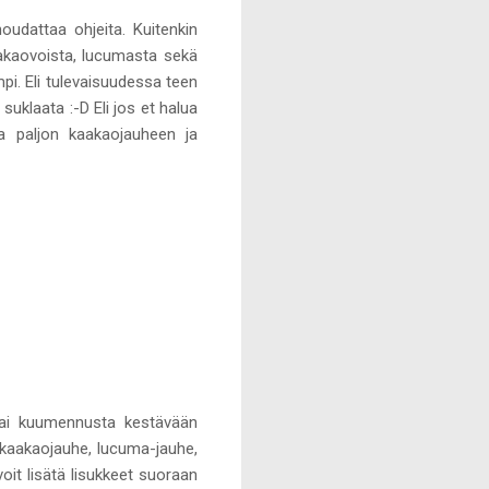
noudattaa ohjeita. Kuitenkin
aakaovoista, lucumasta sekä
i. Eli tulevaisuudessa teen
suklaata :-D Eli jos et halua
noa paljon kaakaojauheen ja
tai kuumennusta kestävään
 kaakaojauhe, lucuma-jauhe,
oit lisätä lisukkeet suoraan