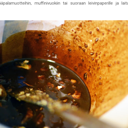
äpalamuotteihin, muffinivuokiin tai suoraan leivinpaperille ja la