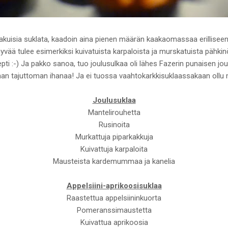
akuisia suklata, kaadoin aina pienen määrän kaakaomassaa erilliseen
yvää tulee esimerkiksi kuivatuista karpaloista ja murskatuista pähk
pti :-) Ja pakko sanoa, tuo joulusulkaa oli lähes Fazerin punaisen jo
ihan tajuttoman ihanaa! Ja ei tuossa vaahtokarkkisuklaassakaan ollu m
Joulusuklaa
Mantelirouhetta
Rusinoita
Murkattuja piparkakkuja
Kuivattuja karpaloita
Mausteista kardemummaa ja kanelia
Appelsiini-aprikoosisuklaa
Raastettua appelsiininkuorta
Pomeranssimaustetta
Kuivattua aprikoosia