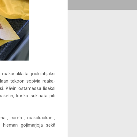
aakasuklaita joululahjaksi
klaan tekoon sopivia raaka-
ksi. Kävin ostamassa lisäksi
ketin, koska suklaata piti
ma-, carob-, raakakaakao-,
li hieman gojimarjoja sekä