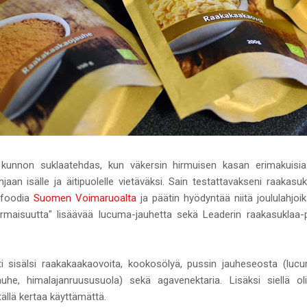
unnon suklaatehdas, kun väkersin hirmuisen kasan erimakuisia r
aan isälle ja äitipuolelle vietäväksi. Sain testattavakseni raakasu
erfoodia
Suomen Voimaruoalta
ja päätin hyödyntää niitä joululahjoi
maisuutta" lisäävää lucuma-jauhetta sekä Leaderin raakasuklaa-pa
ti sisälsi raakakaakaovoita, kookosölyä, pussin jauheseosta (lucu
auhe, himalajanruususuola) sekä agavenektaria. Lisäksi siellä o
tällä kertaa käyttämättä.