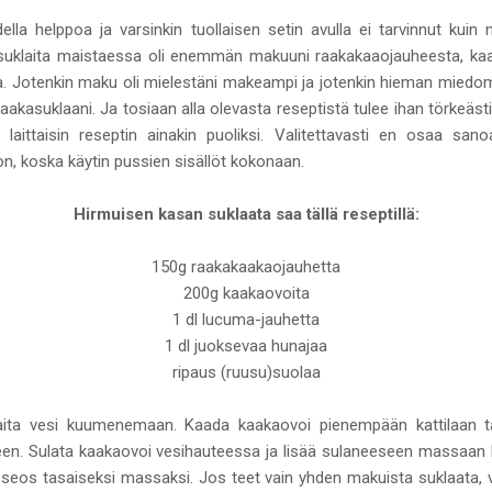
la helppoa ja varsinkin tuollaisen setin avulla ei tarvinnut kuin 
jä suklaita maistaessa oli enemmän makuuni raakakaaojauheesta, k
a. Jotenkin maku oli mielestäni makeampi ja jotenkin hieman miedomp
aakasuklaani. Ja tosiaan alla olevasta reseptistä tulee ihan törkeästi 
 laittaisin reseptin ainakin puoliksi. Valitettavasti en osaa sa
on, koska käytin pussien sisällöt kokonaan.
Hirmuisen kasan suklaata saa tällä reseptillä:
150g raakakaakaojauhetta
200g kaakaovoita
1 dl lucuma-jauhetta
1 dl juoksevaa hunajaa
ripaus (ruusu)suolaa
 laita vesi kuumenemaan. Kaada kaakaovoi pienempään kattilaan 
een. Sulata kaakaovoi vesihauteessa ja lisää sulaneeseen massaan
seos tasaiseksi massaksi. Jos teet vain yhden makuista suklaata, v