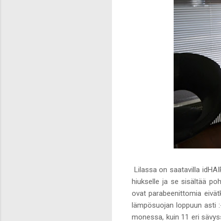
Lilassa on saatavilla idHAI
hiukselle ja se sisältää poh
ovat parabeenittomia eivätkä
lämpösuojan loppuun asti :-
monessa, kuin 11 eri sävys