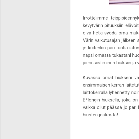
Irrottelimme teippipidenn
kevytvärin pituuksiin elävöi
oiva hetki syödä oma mukaan
Värin vaikutusajan jälkeen 
jo kuitenkin pari tuntia is
napsi omasta tukastani huonot
pieni siistiminen hiuksiin ja 
Kuvassa omat hiukseni värj
ensimmäisen kerran laitetut
laittokerralla lyhennetty no
B*longin hiuksella, joka o
vaikka ollut päässä jo pari
hiusten joukosta!