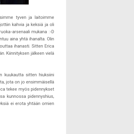
jäsimme tyven ja laitoimme
ttiin kahvia ja keksiä ja oli
a ruoka-arsenaali mukana :-D
tuu aina yhtä ihanalta. Olin
uttaa ihanasti. Sitten Erica
än. Kiinnityksen jälkeen vielä
 kuukautta sitten hiuksiini
ta, jota on jo ensimmäisellä
 Erica tekee myös pidennykset
essa kunnossa pidennyshius,
nyksiä ei erota yhtään omien