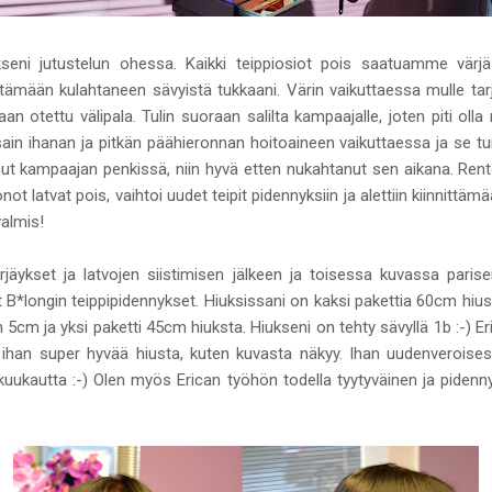
ykseni jutustelun ohessa. Kaikki teippiosiot pois saatuamme vär
ttämään kulahtaneen sävyistä tukkaani. Värin vaikuttaessa mulle tarjo
 otettu välipala. Tulin suoraan salilta kampaajalle, joten piti oll
sain ihanan ja pitkän päähieronnan hoitoaineen vaikuttaessa ja se tun
tunut kampaajan penkissä, niin hyvä etten nukahtanut sen aikana. Rento
 latvat pois, vaihtoi uudet teipit pidennyksiin ja alettiin kiinnittämä
valmis!
äykset ja latvojen siistimisen jälkeen ja toisessa kuvassa parisen
 B*longin teippipidennykset. Hiuksissani on kaksi pakettia 60cm hius
in 5cm ja yksi paketti 45cm hiuksta. Hiukseni on tehty sävyllä 1b :-)
n ihan super hyvää hiusta, kuten kuvasta näkyy. Ihan uudenverois
 kuukautta :-) Olen myös Erican työhön todella tyytyväinen ja piden