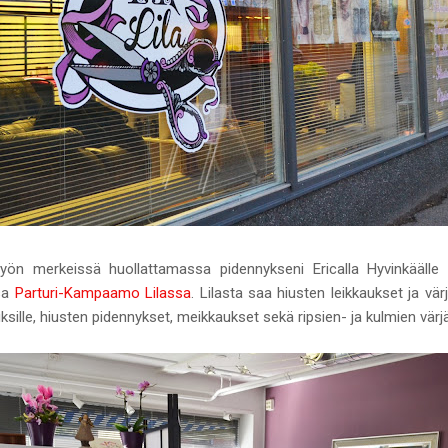
yön merkeissä huollattamassa pidennykseni Ericalla Hyvinkäälle
ssa
Parturi-Kampaamo Lilassa
. Lilasta saa hiusten leikkaukset ja värj
sille, hiusten pidennykset, meikkaukset sekä ripsien- ja kulmien värj