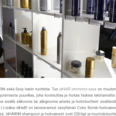
RIN sekä Sexy hairin tuotteita. Tuo
idHAIR elements-sarja
on muuten 
joismaista puuvillaa, joka kosteuttaa ja hoitaa hiuksia latistamatta n
 sisällä silikoonia tai allegisoivia aineita ja hoitotuotteet sisältä
) Lisäksi idHaIR on lanseerannut sävyttävän Color Bomb-hoitoaineen,
sä. IdHAIRIN shampoot ja hoitoaineet ovat 22€/kpl ja muotoilutuotte