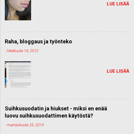
LUE LISÄÄ
Raha, bloggaus ja työnteko
-
lokakuuta 14, 2012
LUE LISÄÄ
Suihkusuodatin ja hiukset - miksi en enää
luovu suihkusuodattimen käytöstä?
-
marraskuuta 25, 2019