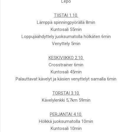
Lepo
TIISTAI 1.10.
Lämppä spinningpyörällä 8min
Kuntosali 55min
Loppujäähdyttely juoksumatolla hölkäten 6min
Venyttely 5min
KESKIVIIKKO 2.10.
Crosstrainer 6min
Kuntosali 45min
Palauttavat kävelyt ja käsien venyttelyt samalla 6min
TORSTAI 3.10.
Kävelylenkki 5,7km 59min
PERJANTAI 4.10.
Hölkkä juoksumatolla 10min
Kuntosali 10min