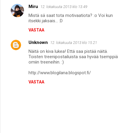
Miru
12. lokakuuta 2013 klo 13.49
Mistä sä saat tota motivaatiota? :o Voi kun
itsekki jaksais... :D
VASTAA
Unknown
12. lokakuuta 2013 klo 15.21
Näitä on kiva lukea! Että saa pistää näitä.
Toisten treenipostailuista saa hyvää tsemppiä
omiin treeneihin. :)
http://www.blogilana.blogspot.fi/
VASTAA