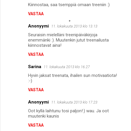
Kiinnostaa, saa tsemppiä omaan treeniin :)
VASTAA
Anonyymi
11. lokakuuta 2013 klo 13.13
Seuraisin mielelläni treenipäiväkirjoja
enemmänki :). Muutenkin jutut treenailusta
kiinnostavat aina!
VASTAA
Sarina
11. lokakuuta 2013 klo 16.27
Hyvin jaksat treenata, ihailen sun motivaatiota!
:-)
VASTAA
Anonyymi
11. lokakuuta 2013 klo 17.23
Oot kyllä laihtunu tosi paljon!:) wau. Ja oot
muutenki kaunis
VASTAA