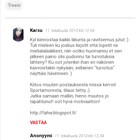
Treeni
Karsu
11. lokakuuta 2013 klo 12.34
K
Kyl kiinnostaa kaikki liikunta ja ravitsemus jutut :)
o
Tuli mieleen ku joskus kirjotit että lopetit ne
m
mielialalääkkeet, niin ootko huomannu et sen
jälkeen paino olis pudonnu tai turvotuksia
m
lähteny? Ku oot jotenkin ihan eri näkönen
kasvoistakin nykyään, sellainen "turvotus"
e
näyttäis hävinneen :)
n
Kiitos muuten postauksesta missä kerroit
t
Sportamoresta, tilaus tehty ;)
i
Jatka samaan malliin, hieno muutos jo
tapahtunut! oot hyvä motivaattori!
t
http://fahw.blogspot.fi/
VASTAA
Anonyymi
11. lokakuuta 2013 klo 12.34