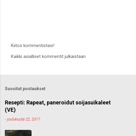
Kiitos kommentistasi!
L
Kaikki asialliset kommentit julkaistaan.
ä
h
e
t
ä
k
Suositut postaukset
o
m
m
Resepti: Rapeat, paneroidut soijasuikaleet
e
(VE)
n
t
-
joulukuuta 22, 2017
t
i