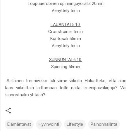
Loppuaerobinen spinningpyörällä 20min
Venyttely 5min
LAUANTAI 5.10.
Crosstrainer 5min
Kuntosali 55min
Venyttely 5min
SUNNUNTAI 6.10.
Spinning 55min
Sellainen treeniviikko tuli viime viikolla. Haluatteko, että alan
taas viikoittain laittamaan teille näitä treenipäiväkirjoja? Vai
kiinnostaako yhtään?
Elämäntavat
Hyvinvointi
Lifestyle
Painonhallinta