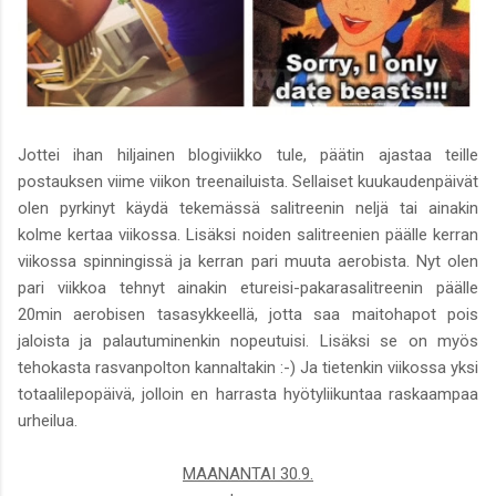
Jottei ihan hiljainen blogiviikko tule, päätin ajastaa teille
postauksen viime viikon treenailuista. Sellaiset kuukaudenpäivät
olen pyrkinyt käydä tekemässä salitreenin neljä tai ainakin
kolme kertaa viikossa. Lisäksi noiden salitreenien päälle kerran
viikossa spinningissä ja kerran pari muuta aerobista. Nyt olen
pari viikkoa tehnyt ainakin etureisi-pakarasalitreenin päälle
20min aerobisen tasasykkeellä, jotta saa maitohapot pois
jaloista ja palautuminenkin nopeutuisi. Lisäksi se on myös
tehokasta rasvanpolton kannaltakin :-) Ja tietenkin viikossa yksi
totaalilepopäivä, jolloin en harrasta hyötyliikuntaa raskaampaa
urheilua.
MAANANTAI 30.9.