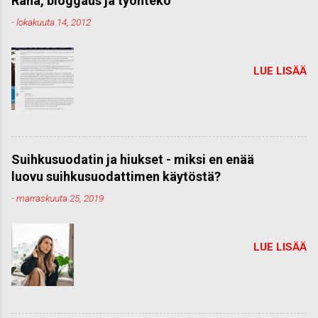
Raha, bloggaus ja työnteko
-
lokakuuta 14, 2012
LUE LISÄÄ
Suihkusuodatin ja hiukset - miksi en enää
luovu suihkusuodattimen käytöstä?
-
marraskuuta 25, 2019
LUE LISÄÄ