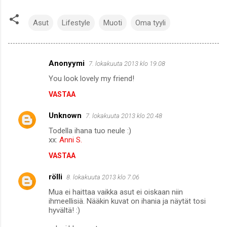
Asut
Lifestyle
Muoti
Oma tyyli
Anonyymi
7. lokakuuta 2013 klo 19.08
K
You look lovely my friend!
o
VASTAA
m
m
Unknown
7. lokakuuta 2013 klo 20.48
e
Todella ihana tuo neule :)
n
xx:
Anni S.
t
VASTAA
i
rölli
8. lokakuuta 2013 klo 7.06
t
Mua ei haittaa vaikka asut ei oiskaan niin
ihmeellisiä. Nääkin kuvat on ihania ja näytät tosi
hyvältä! :)