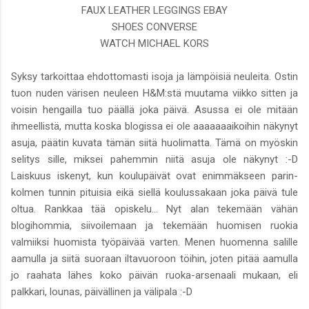
FAUX LEATHER LEGGINGS EBAY
SHOES CONVERSE
WATCH MICHAEL KORS
Syksy tarkoittaa ehdottomasti isoja ja lämpöisiä neuleita. Ostin
tuon nuden värisen neuleen H&M:stä muutama viikko sitten ja
voisin hengailla tuo päällä joka päivä. Asussa ei ole mitään
ihmeellistä, mutta koska blogissa ei ole aaaaaaaikoihin näkynyt
asuja, päätin kuvata tämän siitä huolimatta. Tämä on myöskin
selitys sille, miksei pahemmin niitä asuja ole näkynyt :-D
Laiskuus iskenyt, kun koulupäivät ovat enimmäkseen parin-
kolmen tunnin pituisia eikä siellä koulussakaan joka päivä tule
oltua. Rankkaa tää opiskelu... Nyt alan tekemään vähän
blogihommia, siivoilemaan ja tekemään huomisen ruokia
valmiiksi huomista työpäivää varten. Menen huomenna salille
aamulla ja siitä suoraan iltavuoroon töihin, joten pitää aamulla
jo raahata lähes koko päivän ruoka-arsenaali mukaan, eli
palkkari, lounas, päivällinen ja välipala :-D