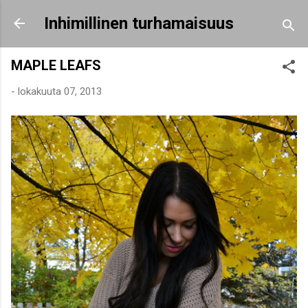
Siirry pääsisältöön
Inhimillinen turhamaisuus
MAPLE LEAFS
-
lokakuuta 07, 2013