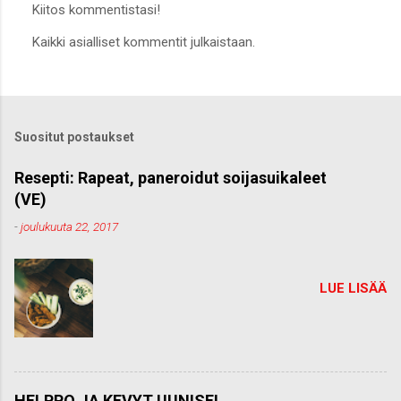
Kiitos kommentistasi!
L
Kaikki asialliset kommentit julkaistaan.
ä
h
e
t
ä
k
Suositut postaukset
o
m
m
Resepti: Rapeat, paneroidut soijasuikaleet
e
(VE)
n
t
-
joulukuuta 22, 2017
t
i
LUE LISÄÄ
HELPPO JA KEVYT UUNISEI