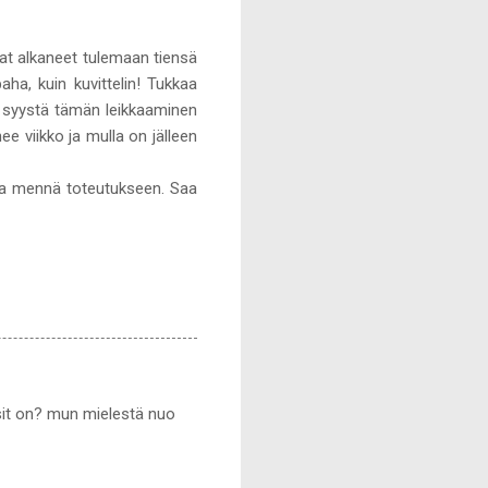
vat alkaneet tulemaan tiensä
aha, kuin kuvittelin! Tukkaa
ain syystä tämän leikkaaminen
ee viikko ja mulla on jälleen
taa mennä toteutukseen. Saa
sit on? mun mielestä nuo