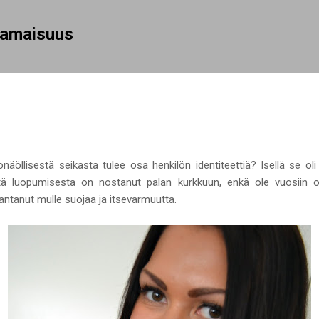
Siirry pääsisältöön
rhamaisuus
onäöllisestä seikasta tulee osa henkilön identiteettiä? Isellä se oli
itä luopumisesta on nostanut palan kurkkuun, enkä ole vuosiin ol
 antanut mulle suojaa ja itsevarmuutta.