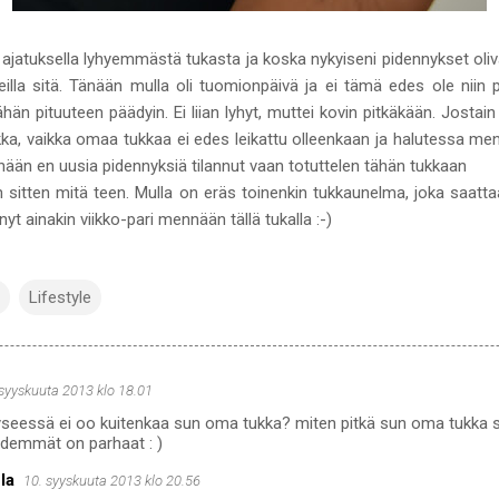
yt ajatuksella lyhyemmästä tukasta ja koska nykyiseni pidennykset oli
illa sitä. Tänään mulla oli tuomionpäivä ja ei tämä edes ole niin p
 tähän pituuteen päädyin. Ei liian lyhyt, muttei kovin pitkäkään. Jost
aikka, vaikka omaa tukkaa ei edes leikattu olleenkaan ja halutessa men
änään en uusia pidennyksiä tilannut vaan totuttelen tähän tukkaan
sitten mitä teen. Mulla on eräs toinenkin tukkaunelma, joka saat
t ainakin viikko-pari mennään tällä tukalla :-)
Lifestyle
 syyskuuta 2013 klo 18.01
 kyseessä ei oo kuitenkaa sun oma tukka? miten pitkä sun oma tukka 
idemmät on parhaat : )
la
10. syyskuuta 2013 klo 20.56