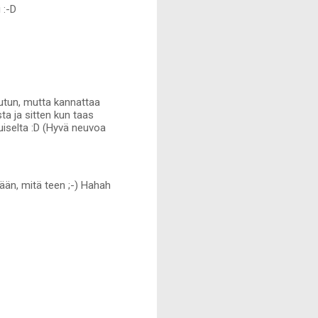
 :-D
-jutun, mutta kannattaa
ta ja sitten kun taas
luiselta :D (Hyvä neuvoa
tään, mitä teen ;-) Hahah