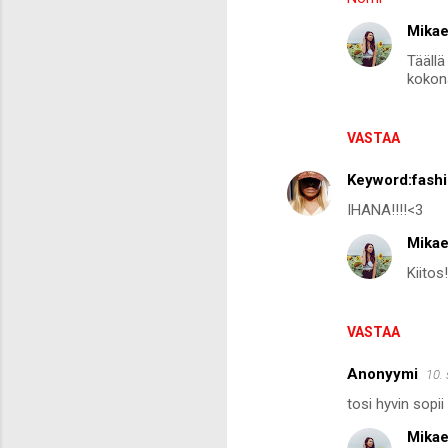
Mikae
Täällä
kokon
VASTAA
Keyword:fash
IHANA!!!!<3
Mikae
Kiitos
VASTAA
Anonyymi
10.
tosi hyvin sopii
Mikae