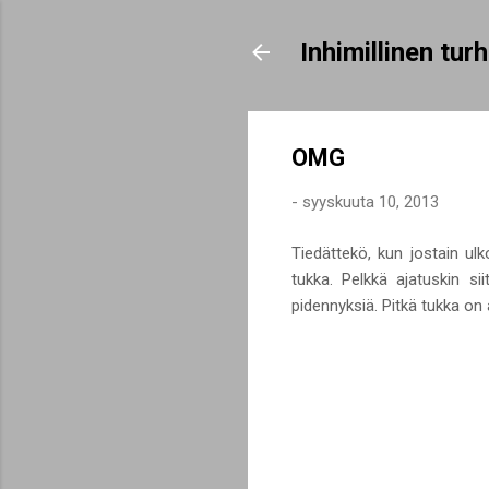
Inhimillinen tu
OMG
-
syyskuuta 10, 2013
Tiedättekö, kun jostain ulk
tukka. Pelkkä ajatuskin si
pidennyksiä. Pitkä tukka on