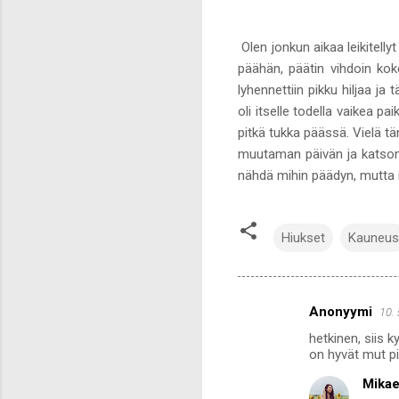
Olen jonkun aikaa leikitell
päähän, päätin vihdoin koke
lyhennettiin pikku hiljaa ja
oli itselle todella vaikea p
pitkä tukka päässä. Vielä t
muutaman päivän ja katson 
nähdä mihin päädyn, mutta ny
Hiukset
Kauneus
Anonyymi
10.
K
hetkinen, siis
o
on hyvät mut p
m
Mikae
m