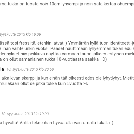
ma tukka on tuosta noin 10cm lyhyempi ja noin sata kertaa ohuempi
 syyskuuta 2013 klo 18.38
ässä tosi fressiltä, etenkin latvat :) Ymmärrän kyllä tuon identiteetti
ta ihan vaihtelunkin vuoksi. Pääset nauttimaan lyhyemmän tukan eduis
pidennykset niin peilikuva näyttää varmaan tauon jälkeen erityisen mie
llä on ollut samanlainen tukka 10-vuotiaasta saakka.. :D)
la
10. syyskuuta 2013 klo 20.58
 aika kivan skarppi ja kun eihän tää oikeesti edes ole lyhytlyhyt. Mieti
mullakaan ollut se pitkä tukka kuin 5vuotta :-D
10. syyskuuta 2013 klo 19.00
 hyvältä! Välillä tekee ihan hyvää olla vain omalla tukalla :)