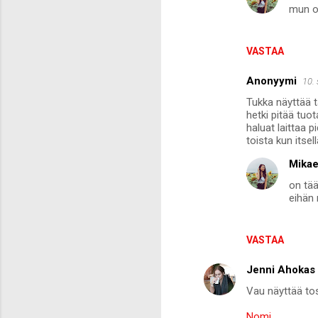
mun o
e
n
VASTAA
t
i
Anonyymi
10.
t
Tukka näyttää t
hetki pitää tuo
haluat laittaa 
toista kun itse
Mikae
on tää
eihän 
VASTAA
Jenni Ahokas
Vau näyttää tosi
Nomi