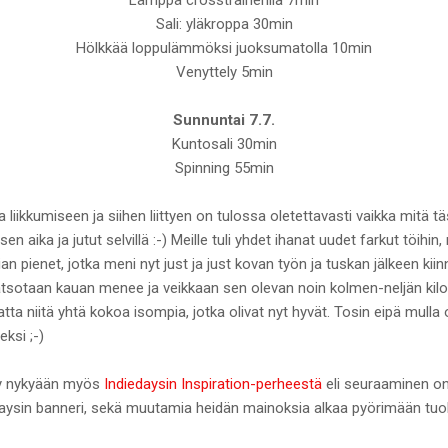
Sali: yläkroppa 30min
Hölkkää loppulämmöksi juoksumatolla 10min
Venyttely 5min
Sunnuntai 7.7.
Kuntosali 30min
Spinning 55min
 liikkumiseen ja siihen liittyen on tulossa oletettavasti vaikka mitä t
en aika ja jutut selvillä :-) Meille tuli yhdet ihanat uudet farkut töihin,
an pienet, jotka meni nyt just ja just kovan työn ja tuskan jälkeen kii
atsotaan kauan menee ja veikkaan sen olevan noin kolmen-neljän kilo
atta niitä yhtä kokoa isompia, jotka olivat nyt hyvät. Tosin eipä mulla
ksi ;-)
yy nykyään myös
Indiedaysin Inspiration-perheestä
eli seuraaminen on
edaysin banneri, sekä muutamia heidän mainoksia alkaa pyörimään tuoll