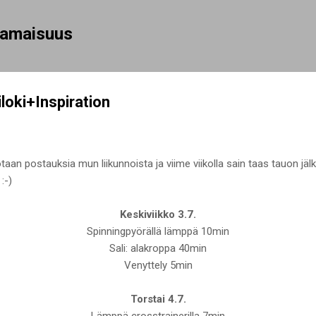
Siirry pääsisältöön
rhamaisuus
iloki+Inspiration
aan postauksia mun liikunnoista ja viime viikolla sain taas tauon jälke
:-)
Keskiviikko 3.7.
Spinningpyörällä lämppä 10min
Sali: alakroppa 40min
Venyttely 5min
Torstai 4.7.
Lämppä crosstrainerilla 7min