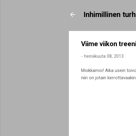
Inhimillinen tu
Viime viikon treen
-
heinäkuuta 08, 2013
Moikkamoi! Aika usein toivot
niin on jotain kerrottavaakin 