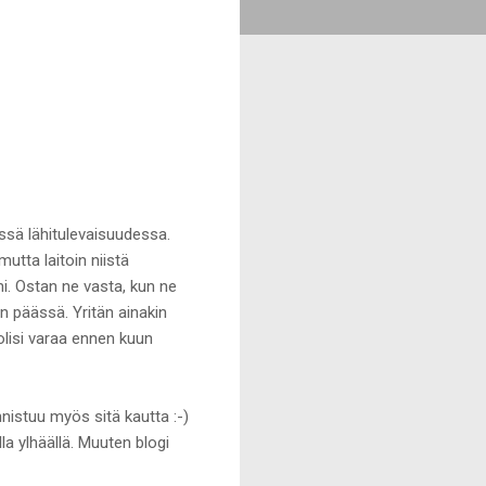
ässä lähitulevaisuudessa.
 mutta laitoin niistä
nni. Ostan ne vasta, kun ne
n päässä. Yritän ainakin
 olisi varaa ennen kuun
nistuu myös sitä kautta :-)
a ylhäällä. Muuten blogi