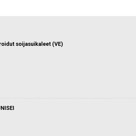
roidut soijasuikaleet (VE)
NISEI