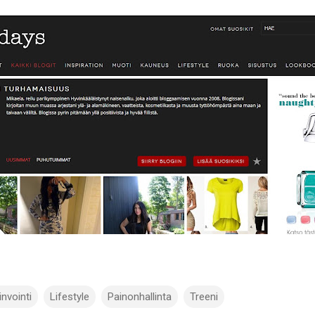
invointi
Lifestyle
Painonhallinta
Treeni