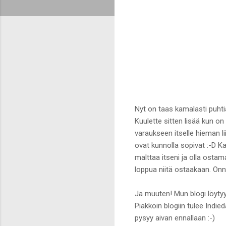
Nyt on taas kamalasti puhtia
Kuulette sitten lisää kun on s
varaukseen itselle hieman lii
ovat kunnolla sopivat :-D K
malttaa itseni ja olla ostam
loppua niitä ostaakaan. Onne
Ja muuten! Mun blogi löyt
Piakkoin blogiin tulee Indi
pysyy aivan ennallaan :-)