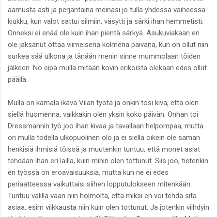
aamusta asti ja perjantaina meinasi jo tulla yhdessä vaiheessa
kiukku, kun valot sattui silmiin, väsytti ja särki ihan hemmetisti.
Onneksi ei enää ole kuin ihan pientä särkyä. Asukuviakaan en
ole jaksanut ottaa viimeisenä kolmena päivänä, kun on ollut niin
surkea sää ulkona ja tänään menin sinne mummolaan töiden
jälkeen. No eipä mulla mitään kovin erikoista olekaan edes ollut
päällä.
Mulla on kamala ikävä Vilan työtä ja onkin tosi kiva, että olen
siellä huomenna, vaikkakin olen yksin koko päivän. Onhan toi
Dressmannin työ joo ihan kivaa ja tavallaan helpompaa, mutta
on mulla todella ulkopuolinen olo ja ei siellä oikein ole saman
henkisiä ihmisiä töissä ja muutenkin tuntuu, että monet asiat
tehdään ihan eri lailla, kuin mihin olen tottunut. Siis joo, tietenkin
eri työssä on eroavaisuuksia, mutta kun ne ei edes
periaatteessa vaikuttaisi siihen lopputulokseen mitenkään.
Tuntuu välillä vaan niin hölmöltä, että miksi en voi tehdä sitä
asiaa, esim viikkausta niin kuin olen tottunut. Ja jotenkin viihdyin