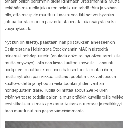
tänään paljon paremmin siellä Riihimäen Dressmannilla. Mutta
enköhän mä tuolla jaksa ton heinäkuun tehdä töitä ja voihan
olla, että mielipide muuttuu. Lisäksi nää fiilikset voi hyvinkin
johtua tuosta monen päivän kestäneestä päänsärystä sekä
väsymyksestä.
Nyt kun on tilitetty, päästään ihan postauksen aiheeseenkin.
Ostin tiistaina Helsingistä Stockmannin MACin pisteeltä
mineraali hohdepuuterin (en tiedä onko toi nyt oikea termi sille,
mutta anyways), jolla saa kivaa kuultoa kasvoille. Hassusti
mielipiteet muuttuu, kun ennen halusin todella matan ihon,
mutta nyt olen pari viikkoa laittanut puolet meikkivoiteeseen
kuultovoidetta ja nyt ostin vielä tuonkin yhden vanhan
hohdepuuterin tilalle. Tuolla oli hintaa about 29e :-) Olen
tykännyt tosta todella paljon ja mun pitääkin kuvailla teille vaikka
ensi viikolla uusi meikkipostaus. Kuitenkin tuotteet ja meikkityyli
taas muuttunut niin paljon viimeisimmästä.