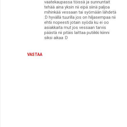
vaatekaupassa töissä ja sunnuntait
tehää aina yksin nii eipä siinä paljoa
mihinkää vessaan tai syömään lähdetä
:D hyvällä tuurilla jos on hiljasempaa nii
ehtii nopeesti jotain syödä ku ei oo
asiakkaita mut jos vessaan tarvis
päästä nii pitäis laittaa putiikki kiinni
siksi aikaa :D
VASTAA