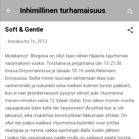
Siirry pääsisältöön
Inhimillinen turhamaisuus
Soft & Gentle
-
kesäkuuta 16, 2013
Moikkamoi! Blogissa on ollut taas vähän hiljaista tajuttoman
väsymyksen vuoksi. Torstaina ja perjantaina olin 13-21:30
töissä Dressmannissa ja tänään 10-16 siellä Riihimäen
Dressussa. Sieltä menin suoraan viettämään iltaa isän
vanhemmille ja nukuinkin siinä melkein kolmen tunnin päikkärit,
kun ei vain yksinkertaisesti pysynyt silmät auki. Huomenna
menen onneksi vasta 12 Vilaan töihin. Ensi viikon monen monta
vapaapäivää tulee kyllä niin tarpeeseen! Ärsyttää kun ei ole
jaksanut, eikä mukamas kerennytkään liikkumaan yhtään. On
ollut niin paljon kaikkea. Huomenna kuitenkin voisi yrittää
skarppaa ja mennä vaikka spinningiin illalla töiden jälkeen.
Lisäksi tän väsymyksen päälle mulla on särkenyt päätä torstai