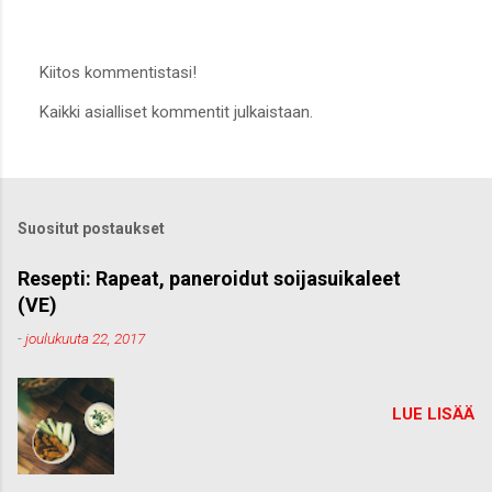
Kiitos kommentistasi!
L
Kaikki asialliset kommentit julkaistaan.
ä
h
e
t
ä
k
Suositut postaukset
o
m
m
Resepti: Rapeat, paneroidut soijasuikaleet
e
(VE)
n
t
-
joulukuuta 22, 2017
t
i
LUE LISÄÄ