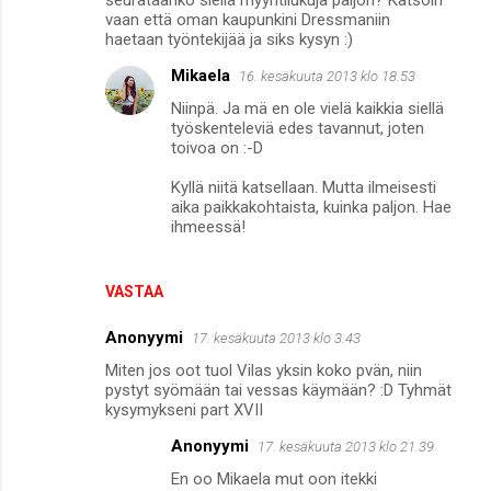
seurataanko siellä myyntilukuja paljon? Katsoin
vaan että oman kaupunkini Dressmaniin
haetaan työntekijää ja siks kysyn :)
Mikaela
16. kesäkuuta 2013 klo 18.53
Niinpä. Ja mä en ole vielä kaikkia siellä
työskenteleviä edes tavannut, joten
toivoa on :-D
Kyllä niitä katsellaan. Mutta ilmeisesti
aika paikkakohtaista, kuinka paljon. Hae
ihmeessä!
VASTAA
Anonyymi
17. kesäkuuta 2013 klo 3.43
Miten jos oot tuol Vilas yksin koko pvän, niin
pystyt syömään tai vessas käymään? :D Tyhmät
kysymykseni part XVII
Anonyymi
17. kesäkuuta 2013 klo 21.39
En oo Mikaela mut oon itekki