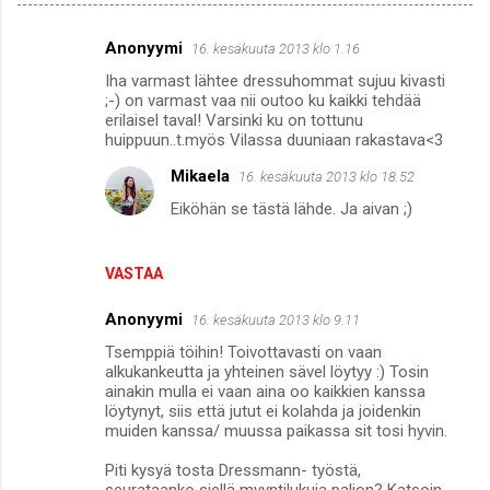
Anonyymi
16. kesäkuuta 2013 klo 1.16
K
Iha varmast lähtee dressuhommat sujuu kivasti
o
;-) on varmast vaa nii outoo ku kaikki tehdää
m
erilaisel taval! Varsinki ku on tottunu
huippuun..t.myös Vilassa duuniaan rakastava<3
m
Mikaela
16. kesäkuuta 2013 klo 18.52
e
Eiköhän se tästä lähde. Ja aivan ;)
n
t
i
VASTAA
t
Anonyymi
16. kesäkuuta 2013 klo 9.11
Tsemppiä töihin! Toivottavasti on vaan
alkukankeutta ja yhteinen sävel löytyy :) Tosin
ainakin mulla ei vaan aina oo kaikkien kanssa
löytynyt, siis että jutut ei kolahda ja joidenkin
muiden kanssa/ muussa paikassa sit tosi hyvin.
Piti kysyä tosta Dressmann- työstä,