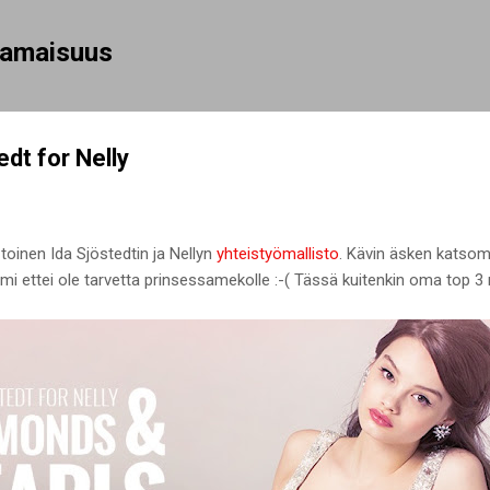
Siirry pääsisältöön
rhamaisuus
edt for Nelly
 toinen Ida Sjöstedtin ja Nellyn
yhteistyömallisto
. Kävin äsken katsoma
rmi ettei ole tarvetta prinsessamekolle :-( Tässä kuitenkin oma top 3 