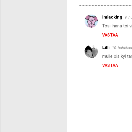
imlacking
9. h
K
Tosi ihana toi 
o
VASTAA
m
m
Lilli
10. huhtikuu
e
mulle ois kyl ta
n
VASTAA
t
i
t