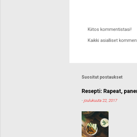
Kiitos kommentistasi!
L
Kaikki asialliset komment
ä
h
e
t
ä
k
o
Suositut postaukset
m
m
e
Resepti: Rapeat, pane
n
-
joulukuuta 22, 2017
t
t
i