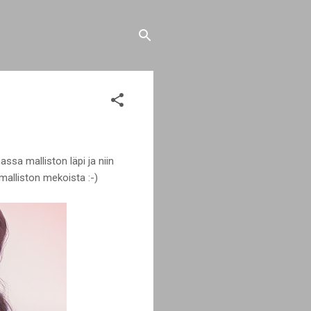
ssa malliston läpi ja niin
malliston mekoista :-)