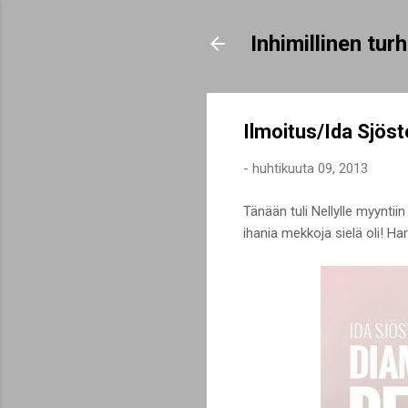
Inhimillinen tu
Ilmoitus/Ida Sjöst
-
huhtikuuta 09, 2013
Tänään tuli Nellylle myyntiin
ihania mekkoja sielä oli! Ha