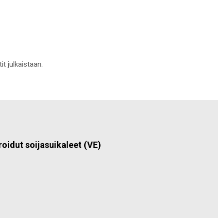
it julkaistaan.
roidut soijasuikaleet (VE)