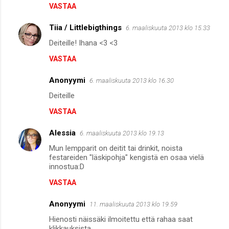
VASTAA
Tiia / Littlebigthings
6. maaliskuuta 2013 klo 15.33
Deiteille! Ihana <3 <3
VASTAA
Anonyymi
6. maaliskuuta 2013 klo 16.30
Deiteille
VASTAA
Alessia
6. maaliskuuta 2013 klo 19.13
Mun lempparit on deitit tai drinkit, noista
festareiden "läskipohja" kengistä en osaa vielä
innostua:D
VASTAA
Anonyymi
11. maaliskuuta 2013 klo 19.59
Hienosti näissäki ilmoitettu että rahaa saat
klikkauksista...