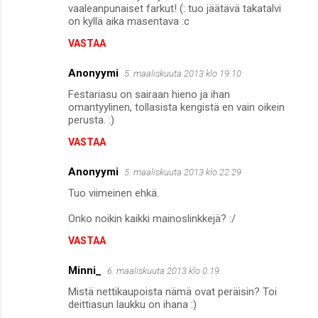
vaaleanpunaiset farkut! (: tuo jäätävä takatalvi
t
on kyllä aika masentava :c
VASTAA
Anonyymi
5. maaliskuuta 2013 klo 19.10
Festariasu on sairaan hieno ja ihan
omantyylinen, tollasista kengistä en vain oikein
perusta. :)
VASTAA
Anonyymi
5. maaliskuuta 2013 klo 22.29
Tuo viimeinen ehkä.
Onko noikin kaikki mainoslinkkejä? :/
VASTAA
Minni_
6. maaliskuuta 2013 klo 0.19
Mistä nettikaupoista nämä ovat peräisin? Toi
deittiasun laukku on ihana :)