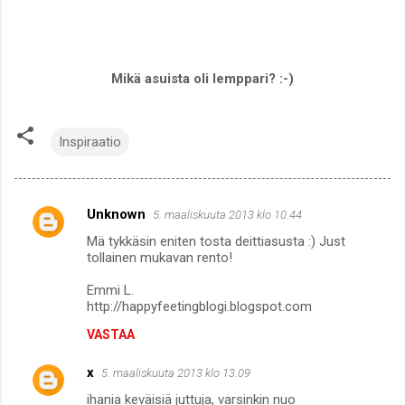
Mikä asuista oli lemppari? :-)
Inspiraatio
Unknown
5. maaliskuuta 2013 klo 10.44
K
Mä tykkäsin eniten tosta deittiasusta :) Just
o
tollainen mukavan rento!
m
Emmi L.
m
http://happyfeetingblogi.blogspot.com
e
VASTAA
n
x
5. maaliskuuta 2013 klo 13.09
t
ihania keväisiä juttuja, varsinkin nuo
i