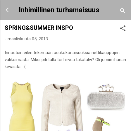
Siirry pääsisältöön
Inhimillinen turhamaisuus
SPRING&SUMMER INSPO
-
maaliskuuta 05, 2013
Innostuin eilen tekemään asukokonaisuuksia nettikauppojen
valikoimasta. Miksi piti tulla toi hirveä takatalvi? Oli jo niin ihanan
keväistä :-(