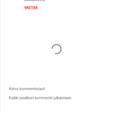
VASTAA
Kiitos kommentistasi!
L
Kaikki asialliset kommentit julkaistaan.
ä
h
e
t