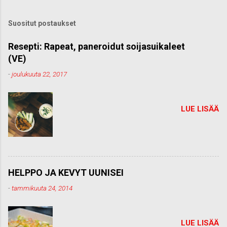
ä
k
Suositut postaukset
o
m
m
Resepti: Rapeat, paneroidut soijasuikaleet
e
(VE)
n
t
-
joulukuuta 22, 2017
t
i
LUE LISÄÄ
HELPPO JA KEVYT UUNISEI
-
tammikuuta 24, 2014
LUE LISÄÄ