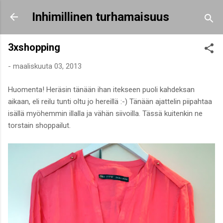
Siirry pääsisältöön
Inhimillinen turhamaisuus
3xshopping
-
maaliskuuta 03, 2013
Huomenta! Heräsin tänään ihan itekseen puoli kahdeksan
aikaan, eli reilu tunti oltu jo hereillä :-) Tänään ajattelin piipahtaa
isällä myöhemmin illalla ja vähän siivoilla. Tässä kuitenkin ne
torstain shoppailut.