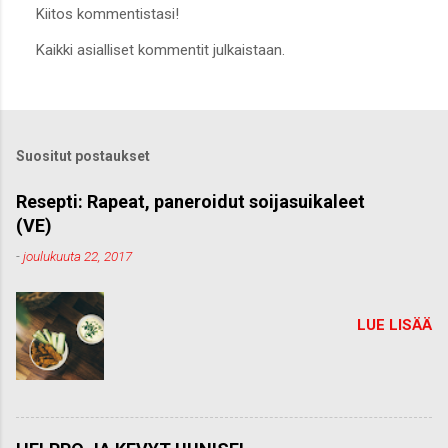
Kiitos kommentistasi!
L
Kaikki asialliset kommentit julkaistaan.
ä
h
e
t
ä
k
Suositut postaukset
o
m
m
Resepti: Rapeat, paneroidut soijasuikaleet
e
(VE)
n
t
-
joulukuuta 22, 2017
t
i
LUE LISÄÄ