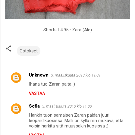
Shortsit 4,95e Zara (Ale)
Ostokset
Unknown
3. maaliskuuta 2013 klo 11.01
K
Ihana tuo Zaran paita :)
o
VASTAA
m
m
Sofia
3. maaliskuuta 2013 klo 11.03
e
Hankin tuon samaisen Zaran paidan juuri
n
leopardikuosissa. Malli on kyllä niin mukava, että
voisin harkita sitä muussakin kuosissa :)
t