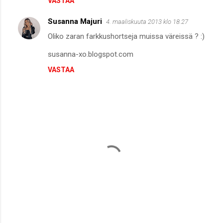
VASTAA
i
t
Susanna Majuri
4. maaliskuuta 2013 klo 18.27
Oliko zaran farkkushortseja muissa väreissä ? :)
susanna-xo.blogspot.com
VASTAA