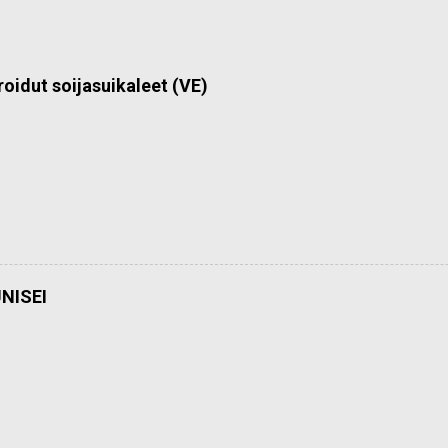
roidut soijasuikaleet (VE)
NISEI