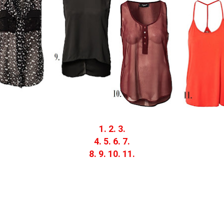
1.
2.
3.
4.
5.
6.
7.
8.
9.
10.
11.