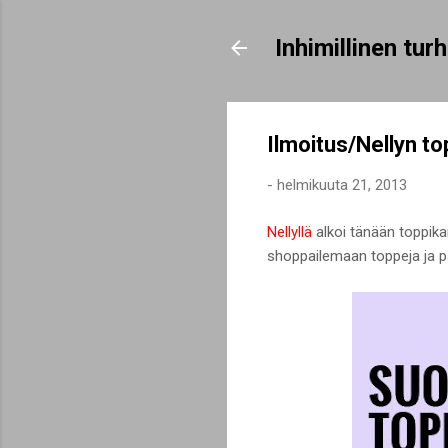
Inhimillinen tu
Ilmoitus/Nellyn t
-
helmikuuta 21, 2013
Nellyllä
alkoi tänään toppika
shoppailemaan toppeja ja pai