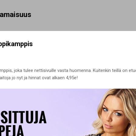
Siirry pääsisältöön
rhamaisuus
oppikamppis
mppis, joka tulee nettisivuille vasta huomenna. Kuitenkin teillä on et
toja jo nyt ja hinnat ovat alkaen 4,95e!