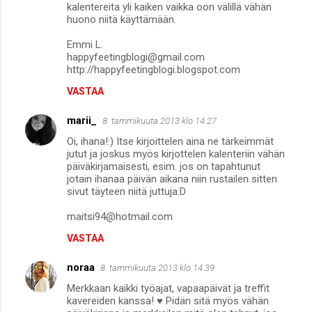
kalentereita yli kaiken vaikka oon välillä vähän
huono niitä käyttämään.
Emmi L.
happyfeetingblogi@gmail.com
http://happyfeetingblogi.blogspot.com
VASTAA
marii_
8. tammikuuta 2013 klo 14.27
Oi, ihana!:) Itse kirjoittelen aina ne tärkeimmät
jutut ja joskus myös kirjottelen kalenteriin vähän
päiväkirjamaisesti, esim. jos on tapahtunut
jotain ihanaa päivän aikana niin rustailen sitten
sivut täyteen niitä juttuja:D
maitsi94@hotmail.com
VASTAA
noraa
8. tammikuuta 2013 klo 14.39
Merkkaan kaikki työajat, vapaapäivät ja treffit
kavereiden kanssa! ♥ Pidän sitä myös vähän