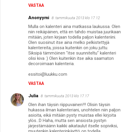
VASTAA
Anonyymi
8. tammikuuta 2013 klo 17.12
Mulla on kalenteri aina matkassa laukussa. Olen
niin reikäpäinen, että en tahdo muistaa juurikaan
mitään, joten kirjaan todella paljon kalenteriini.
Olen suosinut itse aina melko pelkistettyjä
kalentereita, joissa kuitenkin on joku juttu.
Siksipä tämmöinen "itse suunniteltu" kalenteri
olisi kiva :) Olen kuitenkin itse aika saamaton
decoroimaan kalenteria.
essitoi@luukku.com
VASTAA
Julia
8. tammikuuta 2013 klo 17.17
Olen ihan täysin riippuvainen!!! Olisin täysin
hukassa ilman kalenteriani, unohtelen niin paljon
asioita, eikä mitään pysty muistaa ellei kirjoita
ylös..:D Haha, mutta sen ansiosta pystyn
järjestämäänn kaikki aikataulut itselle sopiviksi,
muutenkin kalenterinkäyttö on todella