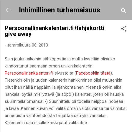
Siirry pääsisältöön
Inhimillinen turhamaisuus
Persoonallinenkalenteri.fi+lahjakortti
give away
-
tammikuuta 08, 2013
Sain joulun aikoihin sähköpostia ja multa kyseltiin olisinko
kiinnostunut saamaan oman uniikin kalenterin
Persoonallinenkalenteri.fi
-sivustolta (
Facebookiin tästä
).
Tietenkin olin ja uuden kalenterin hankkiminen olisi muutenkin
ollut ihan näillä näppäimillä ajankohtainen. Yleensä onkin aika
hankala löytää miellyttävä (ja söpö!) kalenteri, joten oli hauska
suunnitella omansa :-) Suunnittelu oli todella helppoa, nopeaa
ja kivaa. Kannen kuvan voi valita oman valokuvansa tai valmiiksi
annetuista vaihtoehdoista tai jättää sen yksiväriseksi.
Kalenteriin saa sisälle kaikki jutut valita itse.