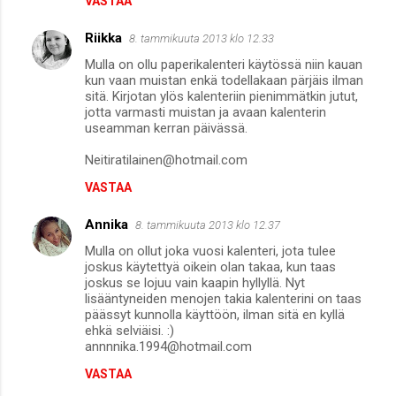
VASTAA
Riikka
8. tammikuuta 2013 klo 12.33
Mulla on ollu paperikalenteri käytössä niin kauan
kun vaan muistan enkä todellakaan pärjäis ilman
sitä. Kirjotan ylös kalenteriin pienimmätkin jutut,
jotta varmasti muistan ja avaan kalenterin
useamman kerran päivässä.
Neitiratilainen@hotmail.com
VASTAA
Annika
8. tammikuuta 2013 klo 12.37
Mulla on ollut joka vuosi kalenteri, jota tulee
joskus käytettyä oikein olan takaa, kun taas
joskus se lojuu vain kaapin hyllyllä. Nyt
lisääntyneiden menojen takia kalenterini on taas
päässyt kunnolla käyttöön, ilman sitä en kyllä
ehkä selviäisi. :)
annnnika.1994@hotmail.com
VASTAA