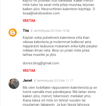
käyttö on jotenkin tosi hankalaa. Kaikki menot
mitä tulee tai asiat mitä pitää muistaa, kirjotan
kaiken ylös. Neuroottinen kalenterin käyttäjä. :D
Iisaa@windowslive.com
VASTAA
Tiia
8. tammikuuta 2013 klo 10.56
Käytän sekä puhelimeni kalenteria että ihan
oikeaa kalenteria ja molemmat kulkevat aina
näppärästi laukussa mukanani enkä kyllä pärjäisi
millään ilman niitä. Aina on jotain mitä pitää
laittaa muistiin ja ylös.
doriss.blog@gmail.com
VASTAA
Janet
8. tammikuuta 2013 klo 11.17
Mä olen todellakin riippuvainen kalenterista ja se
toimii samalla mun päiväkirjana. Mä laitan sinne
kaiken ylös, menot, tekemiset, mielialat yms.
Ihana lukea sit mitä on tehnyt vuoden tai
muutaman takaperin. Ja kun tässä lahossa