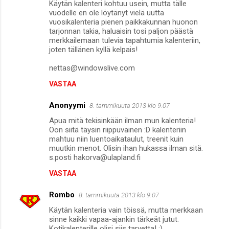
Käytän kalenteri kohtuu usein, mutta tälle
vuodelle en ole löytänyt vielä uutta
vuosikalenteria pienen paikkakunnan huonon
tarjonnan takia, haluaisin tosi paljon päästä
merkkailemaan tulevia tapahtumia kalenteriin,
joten tällänen kyllä kelpais!
nettas@windowslive.com
VASTAA
Anonyymi
8. tammikuuta 2013 klo 9.07
Apua mitä tekisinkään ilman mun kalenteria!
Oon siitä täysin riippuvainen :D kalenteriin
mahtuu niin luentoaikataulut, treenit kuin
muutkin menot. Olisin ihan hukassa ilman sitä.
s.posti hakorva@ulapland.fi
VASTAA
Rombo
8. tammikuuta 2013 klo 9.07
Käytän kalenteria vain töissä, mutta merkkaan
sinne kaikki vapaa-ajankin tärkeät jutut.
Kotikalenterille olisi siis tarvetta! :)