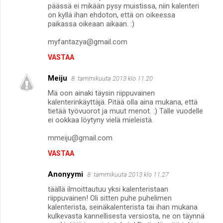
päässä ei mikään pysy muistissa, niin kalenteri
on kyllä ihan ehdoton, että on oikeessa
paikassa oikeaan aikaan. :)
myfantazya@gmail.com
VASTAA
Meiju
8. tammikuuta 2013 klo 11.20
Mä oon ainaki täysin riippuvainen
kalenterinkäyttäjä. Pitää olla aina mukana, että
tietää työvuorot ja muut menot. :) Tälle vuodelle
ei ookkaa löytyny vielä mieleistä.
mmeiju@gmail.com
VASTAA
Anonyymi
8. tammikuuta 2013 klo 11.27
täällä ilmoittautuu yksi kalenteristaan
riippuvainen! Oli sitten puhe puhelimen
kalenterista, seinäkalenterista tai ihan mukana
kulkevasta kannellisesta versiosta, ne on täynnä