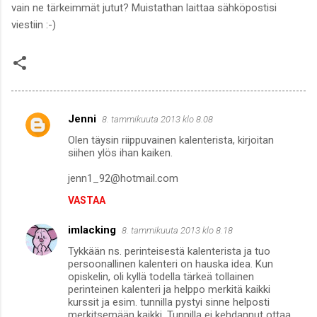
vain ne tärkeimmät jutut? Muistathan laittaa sähköpostisi
viestiin :-)
Jenni
8. tammikuuta 2013 klo 8.08
K
Olen täysin riippuvainen kalenterista, kirjoitan
o
siihen ylös ihan kaiken.
m
jenn1_92@hotmail.com
m
VASTAA
e
n
imlacking
8. tammikuuta 2013 klo 8.18
t
Tykkään ns. perinteisestä kalenterista ja tuo
persoonallinen kalenteri on hauska idea. Kun
i
opiskelin, oli kyllä todella tärkeä tollainen
t
perinteinen kalenteri ja helppo merkitä kaikki
kurssit ja esim. tunnilla pystyi sinne helposti
merkitsemään kaikki. Tunnilla ei kehdannut ottaa