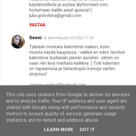
käytännöllistä ja auttaa älyttömästi mm
hoitamaan kaikki asiat ajoissa!:)
julia.golovkina@gmail.com
VASTAA
Senni
8. tammikuuta 2013 klo 17.20
Tykkään merkata kalenteriin kaiken, esim.
muista käydä kaupassa, -vaikka en edes tarvitse
kalenteria tuollaisiin pieniin asioihin- siihen on
vaan niin kiva merkata kaikkea :) Toki kalenteri
on tapaamisia ja tärkeämpiä menoja varten
ehdoton!
pomppuankka@hotmail.com
This site uses cookies from Google to deliver its services
VASTAA
and to analyze traffic. Your IP address and user-agent are
rebis
shared with Google along with performance and security
8. tammikuuta 2013 klo 17.21
metrics to ensure quality of service, generate usage
Kalenteria tulee seurattua useamman kerran
statistics, and to detect and address abuse.
päivässä ja se kulkee aina laukussa mukana!
Ilman sitä olisin hukassa :)
LEARN MORE
GOT IT