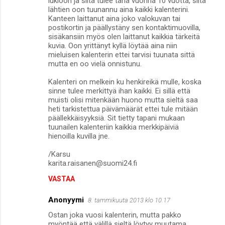
lukioon ja siitä tulee tänä vuonna 10 vuotta, siitä
lähtien oon tuunannu aina kaikki kalenterini.
Kanteen laittanut aina joko valokuvan tai
postikortin ja päällystäny sen kontaktimuovilla,
sisäkansiin myös olen laittanut kaikkia tärkeitä
kuvia. Oon yrittänyt kyllä löytää aina niin
mieluisen kalenterin ettei tarvisi tuunata sittä
mutta en oo vielä onnistunu.
Kalenteri on melkein ku henkireikä mulle, koska
sinne tulee merkittyä ihan kaikki. Ei sillä että
muisti olisi mitenkään huono mutta sieltä saa
heti tarkistettua päivämäärät ettei tule mitään
päällekkäisyyksiä. Sit tietty tapani mukaan
tuunailen kalenteriin kaikkia merkkipäiviä
hienoilla kuvilla jne.
/Karsu
karita.raisanen@suomi24.fi
VASTAA
Anonyymi
8. tammikuuta 2013 klo 10.17
Ostan joka vuosi kalenterin, mutta pakko
myöntää että välillä sieltä löytyy muutama