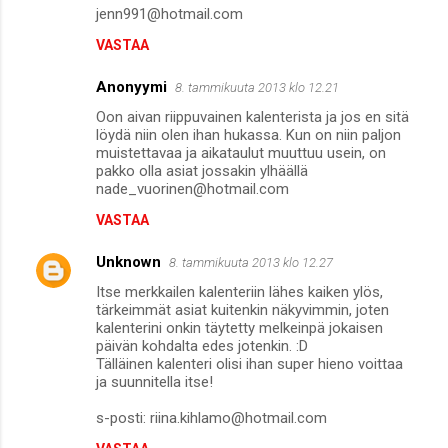
jenn991@hotmail.com
VASTAA
Anonyymi
8. tammikuuta 2013 klo 12.21
Oon aivan riippuvainen kalenterista ja jos en sitä
löydä niin olen ihan hukassa. Kun on niin paljon
muistettavaa ja aikataulut muuttuu usein, on
pakko olla asiat jossakin ylhäällä
nade_vuorinen@hotmail.com
VASTAA
Unknown
8. tammikuuta 2013 klo 12.27
Itse merkkailen kalenteriin lähes kaiken ylös,
tärkeimmät asiat kuitenkin näkyvimmin, joten
kalenterini onkin täytetty melkeinpä jokaisen
päivän kohdalta edes jotenkin. :D
Tälläinen kalenteri olisi ihan super hieno voittaa
ja suunnitella itse!
s-posti: riina.kihlamo@hotmail.com