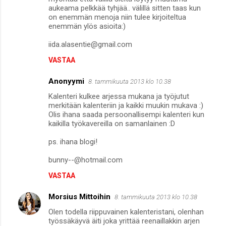
aukeama pelkkää tyhjää.. välillä sitten taas kun
on enemmän menoja niin tulee kirjoiteltua
enemmän ylös asioita:)
iida.alasentie@gmail.com
VASTAA
Anonyymi
8. tammikuuta 2013 klo 10.38
Kalenteri kulkee arjessa mukana ja työjutut
merkitään kalenteriin ja kaikki muukin mukava :)
Olis ihana saada persoonallisempi kalenteri kun
kaikilla työkavereilla on samanlainen :D
ps. ihana blogi!
bunny--@hotmail.com
VASTAA
Morsius Mittoihin
8. tammikuuta 2013 klo 10.38
Olen todella riippuvainen kalenteristani, olenhan
työssäkäyvä äiti joka yrittää reenaillakkin arjen