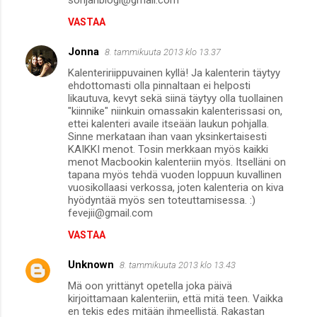
sonjanblogi@gmail.com
VASTAA
Jonna
8. tammikuuta 2013 klo 13.37
Kalenteririippuvainen kyllä! Ja kalenterin täytyy
ehdottomasti olla pinnaltaan ei helposti
likautuva, kevyt sekä siinä täytyy olla tuollainen
"kiinnike" niinkuin omassakin kalenterissasi on,
ettei kalenteri availe itseään laukun pohjalla.
Sinne merkataan ihan vaan yksinkertaisesti
KAIKKI menot. Tosin merkkaan myös kaikki
menot Macbookin kalenteriin myös. Itselläni on
tapana myös tehdä vuoden loppuun kuvallinen
vuosikollaasi verkossa, joten kalenteria on kiva
hyödyntää myös sen toteuttamisessa. :)
fevejii@gmail.com
VASTAA
Unknown
8. tammikuuta 2013 klo 13.43
Mä oon yrittänyt opetella joka päivä
kirjoittamaan kalenteriin, että mitä teen. Vaikka
en tekis edes mitään ihmeellistä. Rakastan