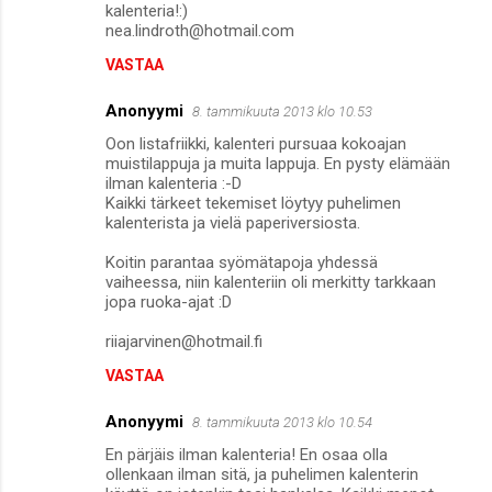
kalenteria!:)
nea.lindroth@hotmail.com
VASTAA
Anonyymi
8. tammikuuta 2013 klo 10.53
Oon listafriikki, kalenteri pursuaa kokoajan
muistilappuja ja muita lappuja. En pysty elämään
ilman kalenteria :-D
Kaikki tärkeet tekemiset löytyy puhelimen
kalenterista ja vielä paperiversiosta.
Koitin parantaa syömätapoja yhdessä
vaiheessa, niin kalenteriin oli merkitty tarkkaan
jopa ruoka-ajat :D
riiajarvinen@hotmail.fi
VASTAA
Anonyymi
8. tammikuuta 2013 klo 10.54
En pärjäis ilman kalenteria! En osaa olla
ollenkaan ilman sitä, ja puhelimen kalenterin