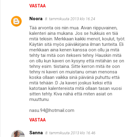
VASTAA
Noora
8. tammikuuta 2013 klo 16.24
Tää arvonta ois niin mua. Aivan riippuvainen,
kalenteri aina mukana. Jos se hukkuis en tiiä
mitä tekisin. Merkkaan kaikki menot, koulut, työt.
Käytän sitä myös päiväkirjana ilman tunteita. Eli
merkkaan aina kenen kanssa oon ollu ja mitä
tehty tai mitä oon itekseni tehny. Hauskin mitä
on ollu kun kaveri on kysyny että mitähän se on
tehny esim. tiistaina. Sitte kerron mitä ite oon
tehny ni kaveri on muistanu oman menonsa
koska ollaan vaikka sinä päivänä puhuttu että
mitä tehään :D Ja kaveri joskus keksi että
katotaan kalentereista mitä ollaan tasan vuosi
sitten tehty. Kiva nähä että miten asiat on
muuttunu.
nasu.94@hotmail.com
VASTAA
Sanna
8. tammikuuta 2013 klo 16.46