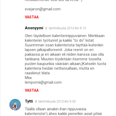
evejaron@gmail.com
VASTAA
Anonyymi
8. tammikuuta 2013 klo 9.15
Olen täydellisen kalenteririippuvainen. Merkkaan
kalenteriin työtunnit ja kaikki "to do" listat.
Suurimman osan kalenterista täyttää kuitenkin
lapsen jalkapalloreenit. Joka reenit on eri
paikassa ja eri aikaan eli niiden kanssa saa olla
tarkkana. Muuten löydetään itsemme toiselta
puolen kaupunkia väärään aikaan;)Katselin tuota
kalenteria heidän nettisivuillaan, mutta en
raaskinut tilata.
Miia
lempomii@gmail.com
VASTAA
Tytti
8. tammikuuta 2013 klo 9.33
Täällä ollaan ainakin ihan riippuvaisia
kalenterista! Lähes kaikki pienetkin asiat pitää