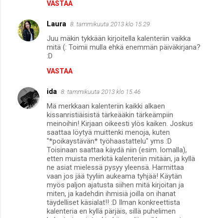
VASTAA
Laura
8. tammikuuta 2013 klo 15.29
Juu mäkin tykkään kirjoitella kalenteriin vaikka
mitä (: Toimii mulla ehkä enemmän päiväkirjana?
:D
VASTAA
ida
8. tammikuuta 2013 klo 15.46
Mä merkkaan kalenteriin kaikki alkaen
kissanristiäisistä tärkeääkin tärkeämpiin
meinoihin! Kirjaan oikeesti ylös kaiken. Joskus
saattaa löytyä muittenki menoja, kuten
"*poikaystävän* työhaastattelu" yms :D
Toisinaan saattaa käydä niin (esim. lomalla),
etten muista merkitä kalenteriin mitään, ja kyllä
ne asiat mielessä pysyy yleensä. Harmittaa
vaan jos jää tyyliin aukeama tyhjää! Käytän
myös paljon ajatusta siihen mitä kirjoitan ja
miten, ja kadehdin ihmisiä joilla on ihanat
täydelliset käsialat!! :D Ilman konkreettista
kalenteria en kyllä pärjäis, sillä puhelimen