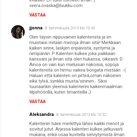
eväisiin! En tulisi toimeen ilman :)
veera.ovaska@luukku.com
VASTAA
jjonna
8. tammikuuta 2013 klo 10.45
Olen täysin riippuvainen kalenterista ja en
muistaisi mitään menoja ilman sitä! Merkkaan
kaiken sinne, laskjen eripäivistä, syntymä ja
nimipäiviin :P Kalenteri kulkee joka paikkaan
kanssani ja ilman sitä olen hukassa, oikeasti :D
Ainoa on vain kun mieluisan näköisiä, söpöjä
kalentereita on hirmu vaikea bongata mistään :-(
Haluan että kalenteri on pirteä,oman näköinen
eikä tylsä, synkkä musta/sininen... Siksi
tuunaankin yleensä kalenterini kaikenmaailman
tilpehöörillä, kuten timanteilla ;)
VASTAA
Aleksandra
8. tammikuuta 2013 klo 10.52
Kalenteriin tulee merkittyä lähes kaikki menot ja
sovitut jutut. Arjessa kalenteri kulkee jatkuvasti
mukana, enkä osaa kuvitella selviytymistä ilman