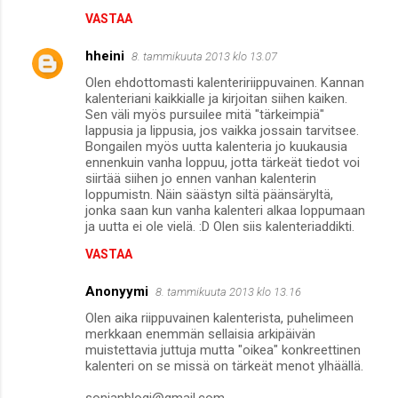
VASTAA
hheini
8. tammikuuta 2013 klo 13.07
Olen ehdottomasti kalenteririippuvainen. Kannan
kalenteriani kaikkialle ja kirjoitan siihen kaiken.
Sen väli myös pursuilee mitä "tärkeimpiä"
lappusia ja lippusia, jos vaikka jossain tarvitsee.
Bongailen myös uutta kalenteria jo kuukausia
ennenkuin vanha loppuu, jotta tärkeät tiedot voi
siirtää siihen jo ennen vanhan kalenterin
loppumistn. Näin säästyn siltä päänsäryltä,
jonka saan kun vanha kalenteri alkaa loppumaan
ja uutta ei ole vielä. :D Olen siis kalenteriaddikti.
VASTAA
Anonyymi
8. tammikuuta 2013 klo 13.16
Olen aika riippuvainen kalenterista, puhelimeen
merkkaan enemmän sellaisia arkipäivän
muistettavia juttuja mutta "oikea" konkreettinen
kalenteri on se missä on tärkeät menot ylhäällä.