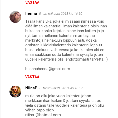
VASTAA
henna
8. tammikuuta 2013 klo 16.10
Täällä kans yks, joka ei missään nimessä vois
elää ilman kalenteria! Ilman kalenteria oisin ihan
hukassa, koska kirjotan sinne ihan kaiken ja jo
nyt tämän hetkinen kalenterini on täynnä
merkintöjä heinäkuun loppuun asti. Koska
omistan lukiolaiskalenterin kalenterini loppuu
heinä-elokuun vaihteessa ja koska olen abi en
enää saakkaan uutta kalenteria syksyllä joten
uudelle kalenterille olisi ehdottomasti tarvetta! ;)
hennnahenna@gmail.com
VASTAA
NiinaP
8. tammikuuta 2013 klo 16.17
mulla on ollu joka vuos kalenteri johon
merkkaan ihan kaiken:D jostain syystä en oo
vielä ostanu tälle vuodelle kalenteria ja on ollu
vähän orpo olo:>
niiina-@hotmail.com