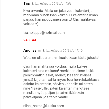
Tiia
8. tammikuuta 2013 klo 17.06
Kiva arvonta. Mulla on joka vuos kalenteri ja
merkkaan siihen ihan kaiken. Ei kalenteria ilman
pärjää..ihan riippuvainen oon :D Olis mahtavaa
voittaa =)
tiia.holappa@hotmail.com
VASTAA
Anonyymi
8. tammikuuta 2013 klo 17.10
Wau, en ollut aiemmin kuullutkaan tästä jutusta!
olisi ihan mahtavaa voittaa, mulla kulkee
kalenteri aina mukana! merkkaan sinne kaikki
pienimmätkin asiat, menot, kissanristiäiset
yms:D kirjoitan välillä myös tosi henkilökohtaisia
asioita kalenteriin, päivien kohdalle tai sitten
niille 'lisäsivuille', joten kalenteri merkitsee
minulle myös paljon ja toimii ikäänkuin
päiväkirjana, jos tarve vaatii!
niina_halme@luukku.com