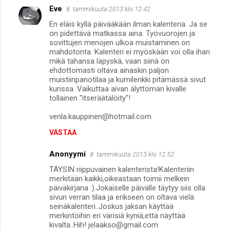
Eve
8. tammikuuta 2013 klo 12.42
En eläis kyllä päivääkään ilman kalenteria. Ja se
on pidettävä matkassa aina. Työvuorojen ja
sovittujen menojen ulkoa muistaminen on
mahdotonta. Kalenteri ei myöskään voi olla ihan
mikä tahansa läpyskä, vaan siinä on
ehdottomasti oltava ainaskin paljon
muistiinpanotilaa ja kumilenkki pitämässä sivut
kurissa. Vaikuttaa aivan älyttömän kivalle
tollainen "itseräätälöity"!
venla.kauppinen@hotmail.com
VASTAA
Anonyymi
8. tammikuuta 2013 klo 12.52
TÄYSIN riippuvainen kalenterista!Kalenteriin
merkitään kaikki,oikeastaan toimii melkein
päiväkirjana :).Jokaiselle päivälle täytyy siis olla
sivun verran tilaa ja erikseen on oltava vielä
seinäkalenteri..Joskus jaksan käyttää
merkintöihin eri värisiä kyniä,että näyttää
kivalta..Hih! jelaakso@gmail.com