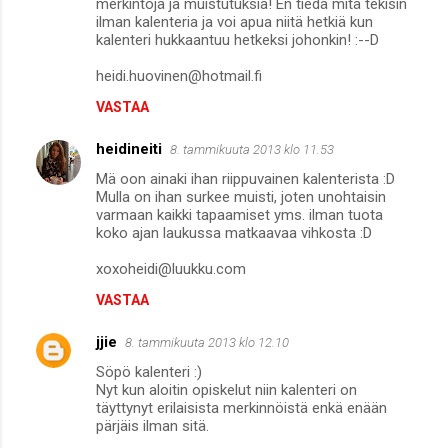
merkintöjä ja muistutuksia! En tiedä mitä tekisin
ilman kalenteria ja voi apua niitä hetkiä kun
kalenteri hukkaantuu hetkeksi johonkin! :--D
heidi.huovinen@hotmail.fi
VASTAA
heidineiti
8. tammikuuta 2013 klo 11.53
Mä oon ainaki ihan riippuvainen kalenterista :D
Mulla on ihan surkee muisti, joten unohtaisin
varmaan kaikki tapaamiset yms. ilman tuota
koko ajan laukussa matkaavaa vihkosta :D
xoxoheidi@luukku.com
VASTAA
jjie
8. tammikuuta 2013 klo 12.10
Söpö kalenteri :)
Nyt kun aloitin opiskelut niin kalenteri on
täyttynyt erilaisista merkinnöistä enkä enään
pärjäis ilman sitä.