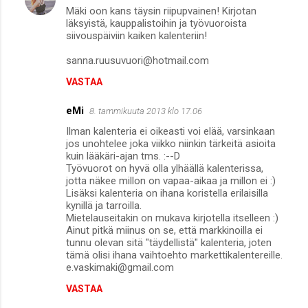
Mäki oon kans täysin riipupvainen! Kirjotan
läksyistä, kauppalistoihin ja työvuoroista
siivouspäiviin kaiken kalenteriin!
sanna.ruusuvuori@hotmail.com
VASTAA
eMi
8. tammikuuta 2013 klo 17.06
Ilman kalenteria ei oikeasti voi elää, varsinkaan
jos unohtelee joka viikko niinkin tärkeitä asioita
kuin lääkäri-ajan tms. :--D
Työvuorot on hyvä olla ylhäällä kalenterissa,
jotta näkee millon on vapaa-aikaa ja millon ei :)
Lisäksi kalenteria on ihana koristella erilaisilla
kynillä ja tarroilla.
Mietelauseitakin on mukava kirjotella itselleen :)
Ainut pitkä miinus on se, että markkinoilla ei
tunnu olevan sitä "täydellistä" kalenteria, joten
tämä olisi ihana vaihtoehto markettikalentereille.
e.vaskimaki@gmail.com
VASTAA