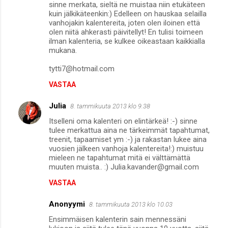
sinne merkata, sieltä ne muistaa niin etukäteen
kuin jälkikäteenkin:) Edelleen on hauskaa selailla
vanhojakin kalentereita, joten olen iloinen että
olen niitä ahkerasti päivitellyt! En tulisi toimeen
ilman kalenteria, se kulkee oikeastaan kaikkialla
mukana.
tytti7@hotmail.com
VASTAA
Julia
8. tammikuuta 2013 klo 9.38
Itselleni oma kalenteri on elintärkeä! :-) sinne
tulee merkattua aina ne tärkeimmät tapahtumat,
treenit, tapaamiset ym :-) ja rakastan lukee aina
vuosien jälkeen vanhoja kalentereita!:) muistuu
mieleen ne tapahtumat mitä ei välttämättä
muuten muista.. :) Julia.kavander@gmail.com
VASTAA
Anonyymi
8. tammikuuta 2013 klo 10.03
Ensimmäisen kalenterin sain mennessäni