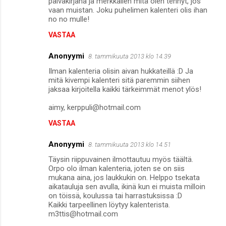
päiväkirjana ja merkkailen mitä olen tehnyt, jos
vaan muistan. Joku puhelimen kalenteri olis ihan
no no mulle!
VASTAA
Anonyymi
8. tammikuuta 2013 klo 14.39
Ilman kalenteria olisin aivan hukkateillä :D Ja
mitä kivempi kalenteri sitä paremmin siihen
jaksaa kirjoitella kaikki tärkeimmät menot ylös!
aimy, kerppuli@hotmail.com
VASTAA
Anonyymi
8. tammikuuta 2013 klo 14.51
Täysin riippuvainen ilmottautuu myös täältä.
Orpo olo ilman kalenteria, joten se on siis
mukana aina, jos laukkukin on. Helppo tsekata
aikatauluja sen avulla, ikinä kun ei muista milloin
on töissä, koulussa tai harrastuksissa :D
Kaikki tarpeellinen löytyy kalenterista.
m3ttis@hotmail.com