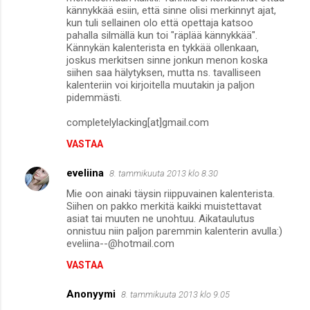
kännykkää esiin, että sinne olisi merkinnyt ajat,
kun tuli sellainen olo että opettaja katsoo
pahalla silmällä kun toi "räplää kännykkää".
Kännykän kalenterista en tykkää ollenkaan,
joskus merkitsen sinne jonkun menon koska
siihen saa hälytyksen, mutta ns. tavalliseen
kalenteriin voi kirjoitella muutakin ja paljon
pidemmästi.
completelylacking[at]gmail.com
VASTAA
eveliina
8. tammikuuta 2013 klo 8.30
Mie oon ainaki täysin riippuvainen kalenterista.
Siihen on pakko merkitä kaikki muistettavat
asiat tai muuten ne unohtuu. Aikataulutus
onnistuu niin paljon paremmin kalenterin avulla:)
eveliina--@hotmail.com
VASTAA
Anonyymi
8. tammikuuta 2013 klo 9.05