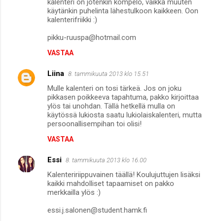
kalenteri on jotenkin kömpelö, vaikka muuten
käytänkin puhelinta lähestulkoon kaikkeen. Oon
kalenterifriikki :)
pikku-ruuspa@hotmail.com
VASTAA
Liina
8. tammikuuta 2013 klo 15.51
Mulle kalenteri on tosi tärkeä. Jos on joku
pikkasen poikkeeva tapahtuma, pakko kirjoittaa
ylös tai unohdan. Tällä hetkellä mulla on
käytössä lukiosta saatu lukiolaiskalenteri, mutta
persoonallisempihan toi olisi!
VASTAA
Essi
8. tammikuuta 2013 klo 16.00
Kalenteririippuvainen täällä! Koulujuttujen lisäksi
kaikki mahdolliset tapaamiset on pakko
merkkailla ylös :)
essi.j.salonen@student.hamk.fi