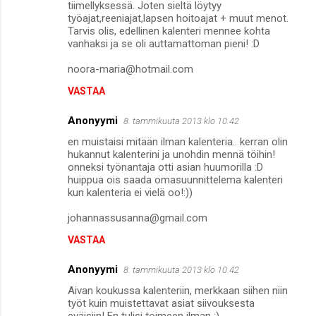
tiimellyksessä. Joten sieltä löytyy
työajat,reeniajat,lapsen hoitoajat + muut menot.
Tarvis olis, edellinen kalenteri mennee kohta
vanhaksi ja se oli auttamattoman pieni! :D
noora-maria@hotmail.com
VASTAA
Anonyymi
8. tammikuuta 2013 klo 10.42
en muistaisi mitään ilman kalenteria.. kerran olin
hukannut kalenterini ja unohdin mennä töihin!
onneksi työnantaja otti asian huumorilla :D
huippua ois saada omasuunnittelema kalenteri
kun kalenteria ei vielä oo!:))
johannassusanna@gmail.com
VASTAA
Anonyymi
8. tammikuuta 2013 klo 10.42
Aivan koukussa kalenteriin, merkkaan siihen niin
työt kuin muistettavat asiat siivouksesta