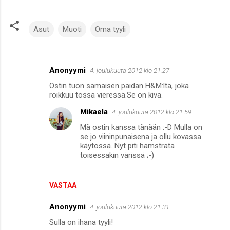
Asut
Muoti
Oma tyyli
Anonyymi
4. joulukuuta 2012 klo 21.27
K
Ostin tuon samaisen paidan H&M:ltä, joka
o
roikkuu tossa vieressä.Se on kiva.
m
Mikaela
4. joulukuuta 2012 klo 21.59
m
Mä ostin kanssa tänään :-D Mulla on
e
se jo viininpunaisena ja ollu kovassa
käytössä. Nyt piti hamstrata
n
toisessakin värissä ;-)
t
i
VASTAA
t
Anonyymi
4. joulukuuta 2012 klo 21.31
Sulla on ihana tyyli!