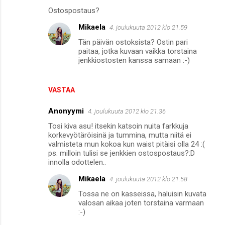
Ostospostaus?
Mikaela
4. joulukuuta 2012 klo 21.59
Tän päivän ostoksista? Ostin pari
paitaa, jotka kuvaan vaikka torstaina
jenkkiostosten kanssa samaan :-)
VASTAA
Anonyymi
4. joulukuuta 2012 klo 21.36
Tosi kiva asu! itsekin katsoin nuita farkkuja
korkevyötäröisinä ja tummina, mutta niitä ei
valmisteta mun kokoa kun waist pitäisi olla 24 :(
ps. milloin tulisi se jenkkien ostospostaus?:D
innolla odottelen..
Mikaela
4. joulukuuta 2012 klo 21.58
Tossa ne on kasseissa, haluisin kuvata
valosan aikaa joten torstaina varmaan
:-)