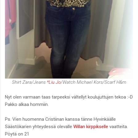
Shirt Zara/Jeans
*Liu Jo
/Watch Michael Kors/Scarf H&m
Nyt olen varmaan taas tarpeeksi vältellyt koulujuttujen tekoa :-D
Pakko alkaa hommiin.
Ps. Vien huomenna Cristiinan kanssa tänne Hyvinkäälle
Säästökarien yhteydessä olevalle
Willan kirppikselle
vaatteita.
Pöytä on 21