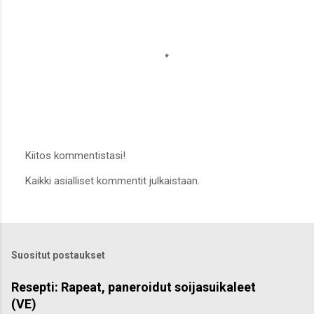
Kiitos kommentistasi!
L
Kaikki asialliset kommentit julkaistaan.
ä
h
e
t
ä
k
Suositut postaukset
o
m
m
Resepti: Rapeat, paneroidut soijasuikaleet
e
(VE)
n