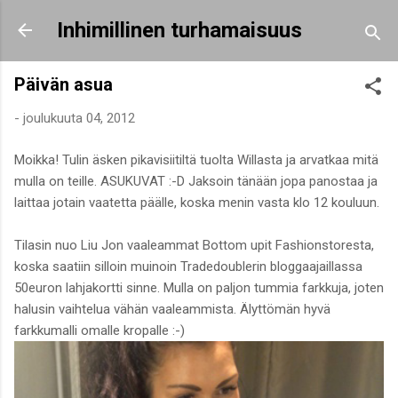
Siirry pääsisältöön
Inhimillinen turhamaisuus
Päivän asua
-
joulukuuta 04, 2012
Moikka! Tulin äsken pikavisiitiltä tuolta Willasta ja arvatkaa mitä
mulla on teille. ASUKUVAT :-D Jaksoin tänään jopa panostaa ja
laittaa jotain vaatetta päälle, koska menin vasta klo 12 kouluun.
Tilasin nuo Liu Jon vaaleammat Bottom upit Fashionstoresta,
koska saatiin silloin muinoin Tradedoublerin bloggaajaillassa
50euron lahjakortti sinne. Mulla on paljon tummia farkkuja, joten
halusin vaihtelua vähän vaaleammista. Älyttömän hyvä
farkkumalli omalle kropalle :-)