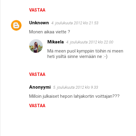
VASTAA
Unknown
4. joulukuuta 2012 klo 21.53
Monen aikaa viette ?
Mikaela
4. joulukuuta 2012 klo 22.00
Mä meen puol kymppiin töihin ni meen
heti ysiltä sinne viemään ne :-)
VASTAA
Anonyymi
5. joulukuuta 2012 klo 9.33
Milloin julkaiset hepon lahjakortin voittajan???
VASTAA