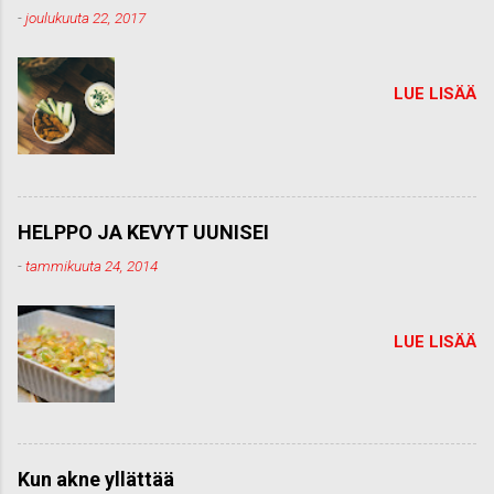
t
-
joulukuuta 22, 2017
t
i
LUE LISÄÄ
HELPPO JA KEVYT UUNISEI
-
tammikuuta 24, 2014
LUE LISÄÄ
Kun akne yllättää