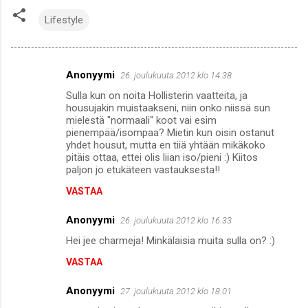
Lifestyle
Anonyymi
26. joulukuuta 2012 klo 14.38
K
Sulla kun on noita Hollisterin vaatteita, ja
o
housujakin muistaakseni, niin onko niissä sun
m
mielestä "normaali" koot vai esim
pienempää/isompaa? Mietin kun oisin ostanut
m
yhdet housut, mutta en tiiä yhtään mikäkoko
pitäis ottaa, ettei olis liian iso/pieni :) Kiitos
e
paljon jo etukäteen vastauksesta!!
n
VASTAA
t
i
Anonyymi
26. joulukuuta 2012 klo 16.33
t
Hei jee charmeja! Minkälaisia muita sulla on? :)
VASTAA
Anonyymi
27. joulukuuta 2012 klo 18.01