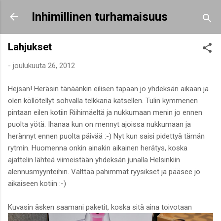
Siirry pääsisältöön
Inhimillinen turhamaisuus
Lahjukset
-
joulukuuta 26, 2012
Hejsan! Heräsin tänäänkin eilisen tapaan jo yhdeksän aikaan ja
olen köllötellyt sohvalla telkkaria katsellen. Tulin kymmenen
pintaan eilen kotiin Riihimäeltä ja nukkumaan menin jo ennen
puolta yötä. Ihanaa kun on mennyt ajoissa nukkumaan ja
herännyt ennen puolta päivää :-) Nyt kun saisi pidettyä tämän
rytmin. Huomenna onkin ainakin aikainen herätys, koska
ajattelin lähteä viimeistään yhdeksän junalla Helsinkiin
alennusmyynteihin. Välttää pahimmat ryysikset ja pääsee jo
aikaiseen kotiin :-)
Kuvasin äsken saamani paketit, koska sitä aina toivotaan