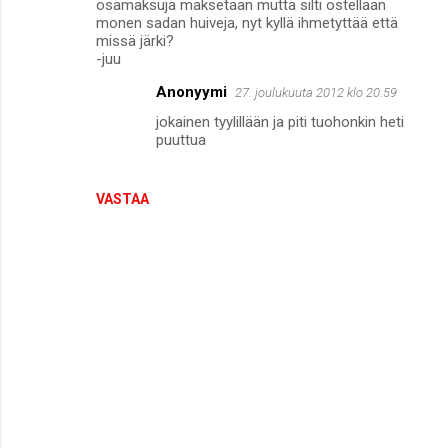
osamaksuja maksetaan mutta silti ostellaan
monen sadan huiveja, nyt kyllä ihmetyttää että
missä järki?
-juu
Anonyymi
27. joulukuuta 2012 klo 20.59
jokainen tyylillään ja piti tuohonkin heti
puuttua
VASTAA