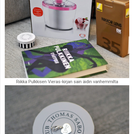
Riikka Pulkkisen Vieras-kirjan sain äidin vanhemmilta