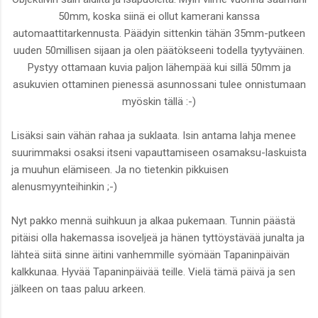
50mm, koska siinä ei ollut kamerani kanssa
automaattitarkennusta. Päädyin sittenkin tähän 35mm-putkeen
uuden 50millisen sijaan ja olen päätökseeni todella tyytyväinen.
Pystyy ottamaan kuvia paljon lähempää kui sillä 50mm ja
asukuvien ottaminen pienessä asunnossani tulee onnistumaan
myöskin tällä :-)
Lisäksi sain vähän rahaa ja suklaata. Isin antama lahja menee
suurimmaksi osaksi itseni vapauttamiseen osamaksu-laskuista
ja muuhun elämiseen. Ja no tietenkin pikkuisen
alenusmyynteihinkin ;-)
Nyt pakko mennä suihkuun ja alkaa pukemaan. Tunnin päästä
pitäisi olla hakemassa isoveljeä ja hänen tyttöystävää junalta ja
lähteä siitä sinne äitini vanhemmille syömään Tapaninpäivän
kalkkunaa. Hyvää Tapaninpäivää teille. Vielä tämä päivä ja sen
jälkeen on taas paluu arkeen.