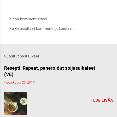
Kiitos kommentistasi!
L
Kaikki asialliset kommentit julkaistaan.
ä
h
e
t
ä
k
Suositut postaukset
o
m
m
Resepti: Rapeat, paneroidut soijasuikaleet
e
(VE)
n
t
-
joulukuuta 22, 2017
t
i
LUE LISÄÄ