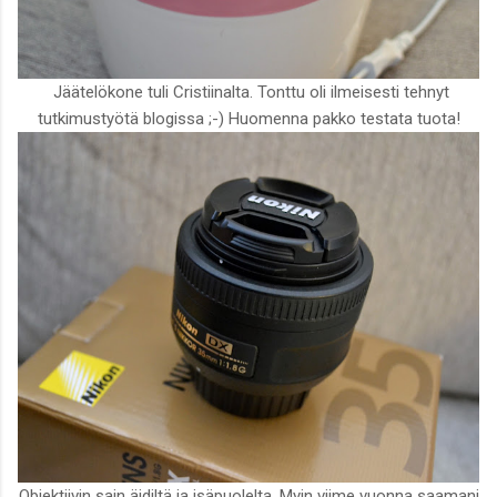
Jäätelökone tuli Cristiinalta. Tonttu oli ilmeisesti tehnyt
tutkimustyötä blogissa ;-) Huomenna pakko testata tuota!
Objektiivin sain äidiltä ja isäpuolelta. Myin viime vuonna saamani