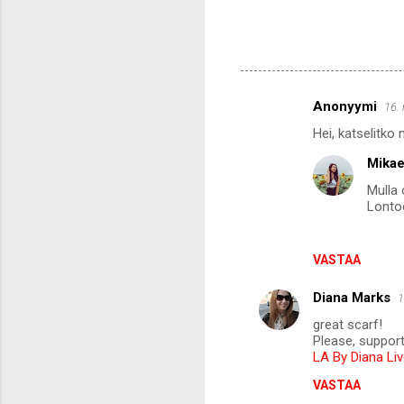
Anonyymi
16.
K
Hei, katselitko
o
Mikae
m
Mulla 
m
Lonto
e
n
VASTAA
t
i
Diana Marks
1
t
great scarf!
Please, support
LA By Diana Li
VASTAA