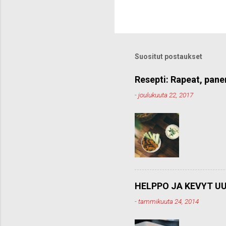
h
e
t
ä
k
o
Suositut postaukset
m
m
e
Resepti: Rapeat, pane
n
-
joulukuuta 22, 2017
t
t
i
HELPPO JA KEVYT UU
-
tammikuuta 24, 2014