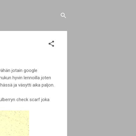
 vähän jotain google
ukun hyvin lennoilla joten
hässä ja väsytti aika paljon.
ulberryn check scarf joka