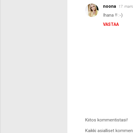
noona
17. marr
Ihana !! :-)
VASTAA
Kiitos kommentistasi!
L
Kaikki asialliset komment
ä