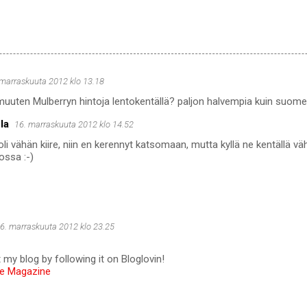
 marraskuuta 2012 klo 13.18
 muuten Mulberryn hintoja lentokentällä? paljon halvempia kuin suom
la
16. marraskuuta 2012 klo 14.52
oli vähän kiire, niin en kerennyt katsomaan, mutta kyllä ne kentällä v
ossa :-)
6. marraskuuta 2012 klo 23.25
 my blog by following it on Bloglovin!
ve Magazine