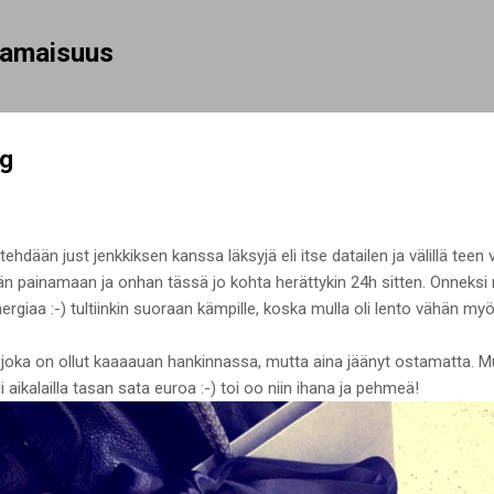
Siirry pääsisältöön
rhamaisuus
ng
tehdään just jenkkiksen kanssa läksyjä eli itse datailen ja välillä teen
än painamaan ja onhan tässä jo kohta herättykin 24h sitten. Onneksi n
rgiaa :-) tultiinkin suoraan kämpille, koska mulla oli lento vähän myö
 joka on ollut kaaaauan hankinnassa, mutta aina jäänyt ostamatta. M
 aikalailla tasan sata euroa :-) toi oo niin ihana ja pehmeä!