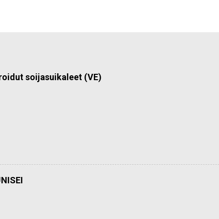
roidut soijasuikaleet (VE)
NISEI