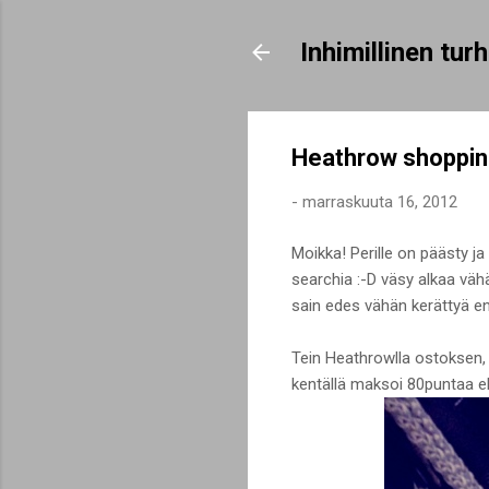
Inhimillinen tu
Heathrow shoppi
-
marraskuuta 16, 2012
Moikka! Perille on päästy ja 
searchia :-D väsy alkaa väh
sain edes vähän kerättyä ene
Tein Heathrowlla ostoksen,
kentällä maksoi 80puntaa eli