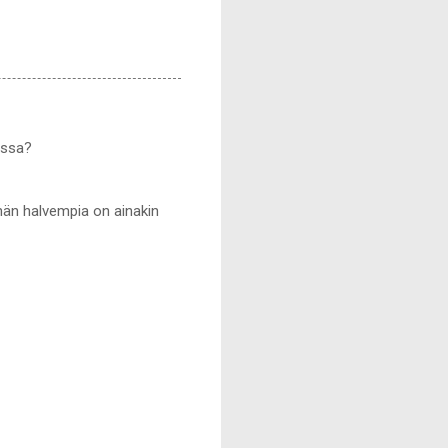
essa?
ähän halvempia on ainakin