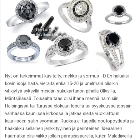
Nyt on tärkeimmät käsitelty; mekko ja sormus :-D En haluaisi
kovin isoja häitä, vieraita ehkä 15-20 ja unelmani olisikin
vihkiytyä syksyllä meidän sukukartanon pihalla Olkisilla,
Mäntsälässä. Toisaalta taas olisi ihana mennä naimisiin
Helsingissä tai Turussa elokuun lopulla tai syyskuussa jossain
vanhassa kauniissa kirkossa ja jatkaa sieltä vuokrattuun
kauniiseen saliin syömään. Ruokaa ei tarjoilla noutopöydästä ja
hääkakku sellainen jenkkityylinen ja perinteinen. Ideaalinen
häämatka olisi viikko jollain paratiisisaarella, kuten Malediiveilla