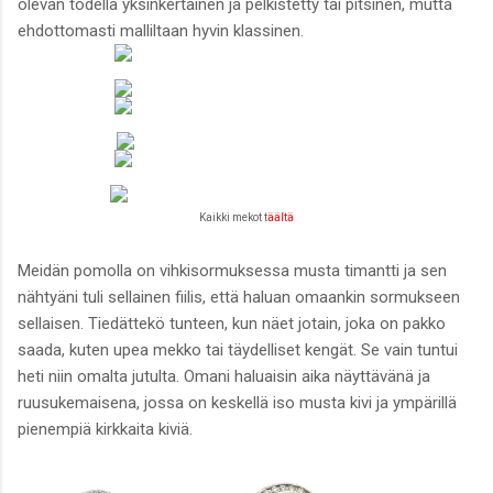
olevan todella yksinkertainen ja pelkistetty tai pitsinen, mutta
ehdottomasti malliltaan hyvin klassinen.
Kaikki mekot t
äältä
Meidän pomolla on vihkisormuksessa musta timantti ja sen
nähtyäni tuli sellainen fiilis, että haluan omaankin sormukseen
sellaisen. Tiedättekö tunteen, kun näet jotain, joka on pakko
saada, kuten upea mekko tai täydelliset kengät. Se vain tuntui
heti niin omalta jutulta. Omani haluaisin aika näyttävänä ja
ruusukemaisena, jossa on keskellä iso musta kivi ja ympärillä
pienempiä kirkkaita kiviä.