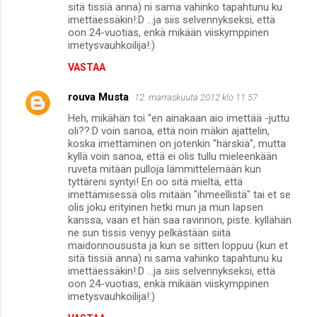
sitä tissiä anna) ni sama vahinko tapahtunu ku
imettäessäkin!:D ...ja siis selvennykseksi, että
oon 24-vuotias, enkä mikään viiskymppinen
imetysvauhkoilija!:)
VASTAA
rouva Musta
12. marraskuuta 2012 klo 11.57
Heh, mikähän toi "en ainakaan aio imettää -juttu
oli??:D voin sanoa, että noin mäkin ajattelin,
koska imettäminen on jotenkin "härskiä", mutta
kyllä voin sanoa, että ei olis tullu mieleenkään
ruveta mitään pulloja lämmittelemään kun
tyttäreni syntyi! En oo sitä mieltä, että
imettämisessä olis mitään "ihmeellistä" tai et se
olis joku erityinen hetki mun ja mun lapsen
kanssa, vaan et hän saa ravinnon, piste. kyllähän
ne sun tissis venyy pelkästään siitä
maidonnoususta ja kun se sitten loppuu (kun et
sitä tissiä anna) ni sama vahinko tapahtunu ku
imettäessäkin!:D ...ja siis selvennykseksi, että
oon 24-vuotias, enkä mikään viiskymppinen
imetysvauhkoilija!:)