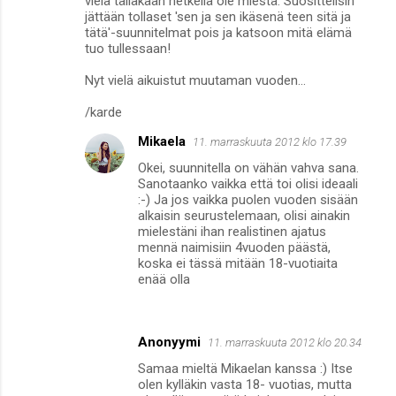
vielä tälläkään hetkellä ole miestä. Suosittelisin
i
jättään tollaset 'sen ja sen ikäsenä teen sitä ja
tätä'-suunnitelmat pois ja katsoon mitä elämä
t
tuo tullessaan!
Nyt vielä aikuistut muutaman vuoden...
/karde
Mikaela
11. marraskuuta 2012 klo 17.39
Okei, suunnitella on vähän vahva sana.
Sanotaanko vaikka että toi olisi ideaali
:-) Ja jos vaikka puolen vuoden sisään
alkaisin seurustelemaan, olisi ainakin
mielestäni ihan realistinen ajatus
mennä naimisiin 4vuoden päästä,
koska ei tässä mitään 18-vuotiaita
enää olla
Anonyymi
11. marraskuuta 2012 klo 20.34
Samaa mieltä Mikaelan kanssa :) Itse
olen kylläkin vasta 18- vuotias, mutta