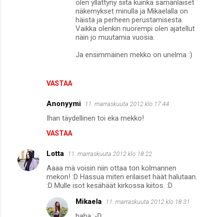
olen yllättyny siitä kuinka samanlaiset
näkemykset minulla ja Mikaelalla on
häistä ja perheen perustamisesta.
Vaikka olenkin nuorempi olen ajatellut
näin jo muutamia vuosia.
Ja ensimmäinen mekko on unelma :)
VASTAA
Anonyymi
11. marraskuuta 2012 klo 17.44
Ihan täydellinen toi eka mekko!
VASTAA
Lotta
11. marraskuuta 2012 klo 18.22
Aaaa mä voisin niin ottaa ton kolmannen
mekon! :D Hassua miten erilaiset häät halutaan.
:D Mulle isot kesähäät kirkossa kiitos. :D
Mikaela
11. marraskuuta 2012 klo 18.31
haha :-D