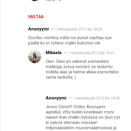
VASTAA
Anonyymi
11. marraskuuta 2012 klo 18.29
Oootko miettiny miltä noi puvut näyttää sun
päällä ku et tollane mallin kokonen ole
Mikaela
11. marraskuuta 2012 klo 18.31
Olen. Siksi en valinnut esimerkiksi
mekkoja, jossa vyötärö on laskettu
todella alas ja helma alkaa esimerkiksi
vasta lantiolta :)
Anonyymi
11. marraskuuta 2012 klo 19.55
Jesus Christ!! Ootko Anonyymi
ajatellut, että tuskin kovinkaan moni
nainen ihan mallin mitoissa on (kun nyt
ei satuta elämään missään
miljonääriäitien muovimaailmassa) ja