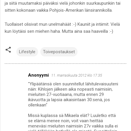
ja siitä muutamaksi päiväksi vielä johonkin suurkaupunkiin tai
sitten kokonaan vaikka Pohjois-Amerikan länsirannikolla.
Tuollaiset olisivat mun unelmahäät :-) Kauniit ja intiimit. Vielä
kun löytäisi sen miehen haha. Mutta aina saa haaveilla :-)
Lifestyle
Toivepostaukset
Anonyymi
11. marraskuuta 2012 klo 17.35
K
"Ylipäätänsä olen suunnitellut lähitulevaisuuteni
o
näin: Kihlojen jälkeen aika nopeasti naimisiin,
m
mieluiten 27-vuotiaana, mutta ennen 29
ikävuotta ja lapsia aikaisintaan 30:senä, jos
m
ollenkaan"
e
Missä kuplassa sä Mikaela elät? Luuletko että
n
se elämä menee noin, voit vaan heittää
meneväsi mieluiten naimisiin 27v vaikka sulla ei
t