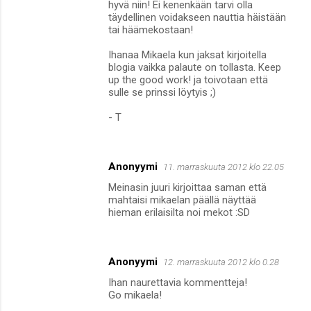
hyvä niin! Ei kenenkään tarvi olla
täydellinen voidakseen nauttia häistään
tai häämekostaan!
Ihanaa Mikaela kun jaksat kirjoitella
blogia vaikka palaute on tollasta. Keep
up the good work! ja toivotaan että
sulle se prinssi löytyis ;)
- T
Anonyymi
11. marraskuuta 2012 klo 22.05
Meinasin juuri kirjoittaa saman että
mahtaisi mikaelan päällä näyttää
hieman erilaisilta noi mekot :SD
Anonyymi
12. marraskuuta 2012 klo 0.28
Ihan naurettavia kommentteja!
Go mikaela!