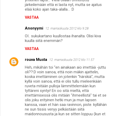
yhteinen lapsi... Vielä ollaan onnistuttu
järkeilemään että ei lasta nyt, mutta se ajatus
elää koko ajan taka-alalla... :D
VASTAA
Anonyymi
12. marraskuuta 2012 klo 9.28
OI.. sukukartano kuullostaa ihanalta. Olisi kiva
kuulla siitä enemmän?
VASTAA
rouva Musta
12. marraskuuta 2012 klo 11.57
Heh, mikähän toi "en ainakaan aio imettää -juttu
oli??:D voin sanoa, että noin mäkin ajattelin,
koska imettäminen on jotenkin "härskiä", mutta
kyllä voin sanoa, että ei olis tullu mieleenkään
ruveta mitään pulloja lämmittelemään kun
tyttäreni syntyi! En oo sitä mieltä, että
imettämisessä olis mitään "ihmeellistä" tai et se
olis joku erityinen hetki mun ja mun lapsen
kanssa, vaan et hän saa ravinnon, piste. kyllähän
ne sun tissis venyy pelkästään siitä
maidonnoususta ja kun se sitten loppuu (kun et