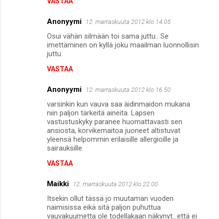
VASTAA
Anonyymi
12. marraskuuta 2012 klo 14.05
Osui vähän silmään toi sama juttu.. Se
imettäminen on kyllä joku maailman luonnollisin
juttu.
VASTAA
Anonyymi
12. marraskuuta 2012 klo 16.50
varsinkin kun vauva saa äidinmaidon mukana
niin paljon tärkeitä aineita. Lapsen
vastustuskyky paranee huomattavasti sen
ansiosta, korvikemaitoa juoneet altistuvat
yleensä helpommin erilaisille allergioille ja
sairauksille.
VASTAA
Maikki
12. marraskuuta 2012 klo 22.00
Itsekin ollut tässä jo muutaman vuoden
naimisissa eikä sitä paljon puhuttua
vauvakuumetta ole todellakaan näkynyt...että ei