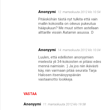
Anonyymi
12. marraskuuta 2012 klo 10.54
Pitäisköhän tästä nyt tulkita että vain
mallin kokoisilla on oikeus pukeutua
hääpukuun? Me muut sitten astellaan
alttarille vissiin Aatamin asussa. :D
Anonyymi
14. marraskuuta 2012 klo 10.04
Luulen, että edellisten anonyymien
mielestä yli 34-kokoisten ei pitäisi edes
mennä naimisiin. :) Ja jos niin ikävästi
käy, niin varmaan pitää seurata Tarja
Halosen itsenäisyyspäivän
vastaanotto lookkeja.
VASTAA
Anonyymi
11. marraskuuta 2012 klo 19.58