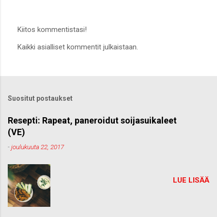
Kiitos kommentistasi!
L
Kaikki asialliset kommentit julkaistaan.
ä
h
e
t
ä
k
Suositut postaukset
o
m
m
Resepti: Rapeat, paneroidut soijasuikaleet
e
(VE)
n
t
-
joulukuuta 22, 2017
t
i
LUE LISÄÄ