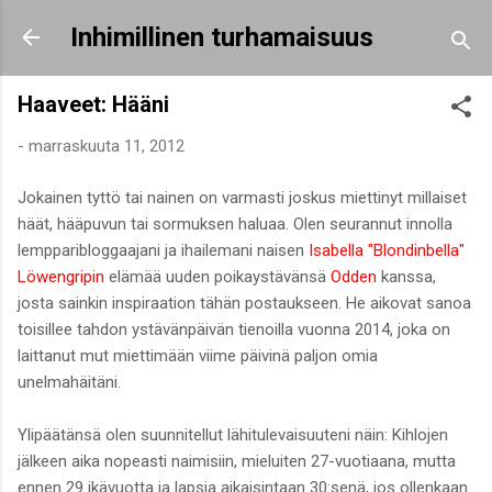
Siirry pääsisältöön
Inhimillinen turhamaisuus
Haaveet: Hääni
-
marraskuuta 11, 2012
Jokainen tyttö tai nainen on varmasti joskus miettinyt millaiset
häät, hääpuvun tai sormuksen haluaa. Olen seurannut innolla
lempparibloggaajani ja ihailemani naisen
Isabella "Blondinbella"
Löwengripin
elämää uuden poikaystävänsä
Odden
kanssa,
josta sainkin inspiraation tähän postaukseen. He aikovat sanoa
toisillee tahdon ystävänpäivän tienoilla vuonna 2014, joka on
laittanut mut miettimään viime päivinä paljon omia
unelmahäitäni.
Ylipäätänsä olen suunnitellut lähitulevaisuuteni näin: Kihlojen
jälkeen aika nopeasti naimisiin, mieluiten 27-vuotiaana, mutta
ennen 29 ikävuotta ja lapsia aikaisintaan 30:senä, jos ollenkaan.