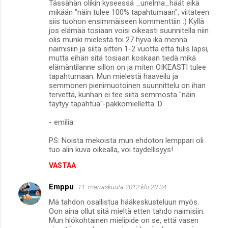
Tässähän olikin kyseessä _unelma_häät eikä
mikään "näin tulee 100% tapahtumaan", viitateen
siis tuohon ensimmäiseen kommenttiin :) Kyllä
jos elämää tosiaan voisi oikeasti suunnitella niin
olis munki mielestä toi 27 hyvä ikä mennä
naimisiin ja siitä sitten 1-2 vuotta että tulis lapsi,
mutta eihän sitä tosiaan koskaan tiedä mikä
elämäntilanne sillon on ja miten OIKEASTI tulee
tapahtumaan. Mun mielestä haaveilu ja
semmonen pienimuotoinen suunnittelu on ihan
tervettä, kunhan ei tee siitä semmosta "näin
täytyy tapahtua"-pakkomiellettä :D
- emilia
PS: Noista mekoista mun ehdoton lemppari oli
tuo alin kuva oikealla, voi täydellisyys!
VASTAA
Emppu
11. marraskuuta 2012 klo 20.34
Mä tahdon osallistua hääkeskusteluun myös.
Oon aina ollut sitä mieltä etten tahdo naimisiin.
Mun hlökohtainen mielipide on se, että vasen