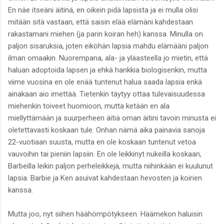
En näe itseäni äitinä, en oikein pidä lapsista ja ei mulla olisi
mitään sitä vastaan, että saisin elää elämäni kahdestaan
rakastamani miehen (ja parin koiran heh) kanssa. Minulla on
paljon sisaruksia, joten eiköhän lapsia mahdu elämääni paljon
ilman omaakin. Nuorempana, ala- ja yläasteella jo mietin, että
haluan adoptoida lapsen ja ehkä hankkia biologisenkin, mutta
viime vuosina en ole enää tuntenut halua saada lapsia enkä
ainakaan aio imettää. Tietenkin täytyy ottaa tulevaisuudessa
miehenkin toiveet huomioon, mutta ketään en ala
miellyttämään ja suurperheen äitiä oman äitini tavoin minusta ei
oletettavasti koskaan tule. Onhan nämä aika painavia sanoja
22-vuotiaan suusta, mutta en ole koskaan tuntenut vetoa
vauvoihin tai pieniin lapsiin. En ole leikkinyt nukeilla koskaan,
Barbeilla leikin paljon perheleikkejä, mutta niihinkään ei kuulunut
lapsia. Barbie ja Ken asuivat kahdestaan hevosten ja koirien
kanssa.
Mutta joo, nyt siihen häähömpötykseen. Häämekon haluisin