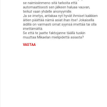
se naimisiinmeno sitä tarkoita että
automaattisesti sen jälkeen haluaa vauvan,
terkut vaan yhdelle anonyymille.
Ja se imetys, antakaa nyt hyvät ihmiset kaikkien
äitien päättää nämä asiat ihan itse! Jokaisella
äidillä on varmasti omat syynsä imettää tai olla
imettämättä.
Se että te jaatte faktojanne täällä tuskin
muuttaa Mikaelan mielipidettä asiasta?
VASTAA