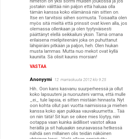
nimetön on yksi sormi muiden joukossa ja jos
jostakin välittää niin paljon että haluaa olla
tämän kanssa koko elämänsä niin sitten on.
Itse en tarvitsisi siihen sormusta. Toisaalta olen
myös sitä mieltä että prinssit ovat kiven alla, jos
olemassa ollenkaan ja olen tyytyväisesti
päättänyt elellä seikkailuni yksin. Tämä omana
erilaisena mielipiteenäni joka on puhuttanut
lähipiiriäni pitkään ja paljon, heh. Olen hiukan
musta lammas. Mutta nuo mekot ovat kyllä
kauniita. Sä olisit kaunis morsian!
VASTAA
Anonyymi
12. marraskuuta 2012 klo 9.25
Hih.. Oon kans kasvanu suurperheessä ja ollut
koko lapsuuteni ja nuoruuteni varma, että mulle
_ei_ tule lapsia, ei sitten mistään hinnasta. Nyt
oon kohta ollut pari vuotta naimisissa ja miehen
kanssa koko ajan pukkaa vauvakuumetta... Tää
on niin tätä! Sit kun se oikee mies löytyy, niin
ootappa vaan kuinka äidilliset vaistot alkaa
heräillä ja sit haluaakin seuraavassa hetkessä
nähdä sen millainen olis teidän näköinen