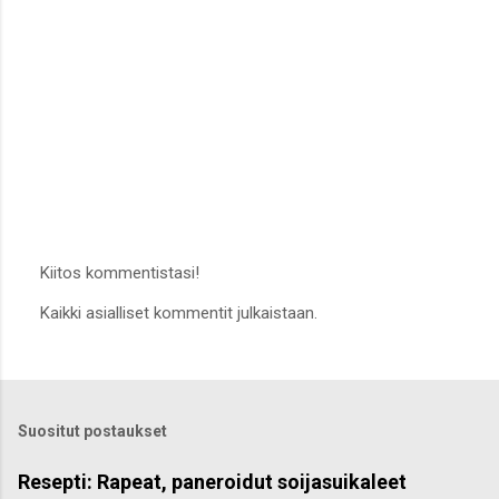
t
Kiitos kommentistasi!
L
Kaikki asialliset kommentit julkaistaan.
ä
h
e
t
ä
k
Suositut postaukset
o
m
m
Resepti: Rapeat, paneroidut soijasuikaleet
e