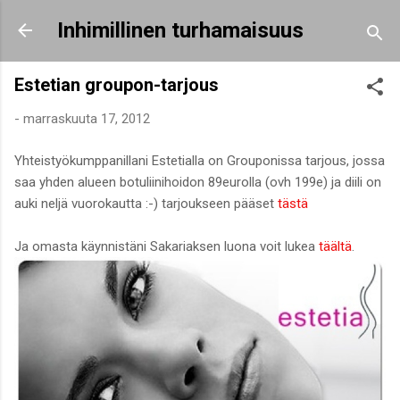
Siirry pääsisältöön
Inhimillinen turhamaisuus
Estetian groupon-tarjous
-
marraskuuta 17, 2012
Yhteistyökumppanillani Estetialla on Grouponissa tarjous, jossa
saa yhden alueen botuliinihoidon 89eurolla (ovh 199e) ja diili on
auki neljä vuorokautta :-) tarjoukseen pääset
tästä
Ja omasta käynnistäni Sakariaksen luona voit lukea
täältä
.