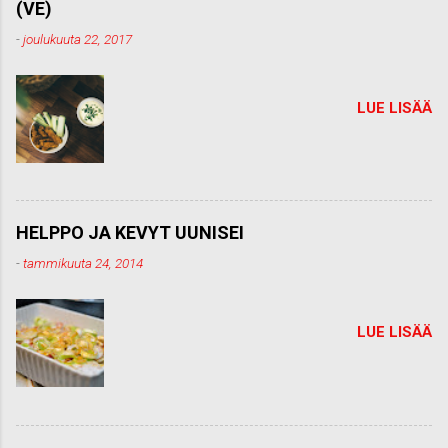
(VE)
n
t
-
joulukuuta 22, 2017
t
i
LUE LISÄÄ
HELPPO JA KEVYT UUNISEI
-
tammikuuta 24, 2014
LUE LISÄÄ