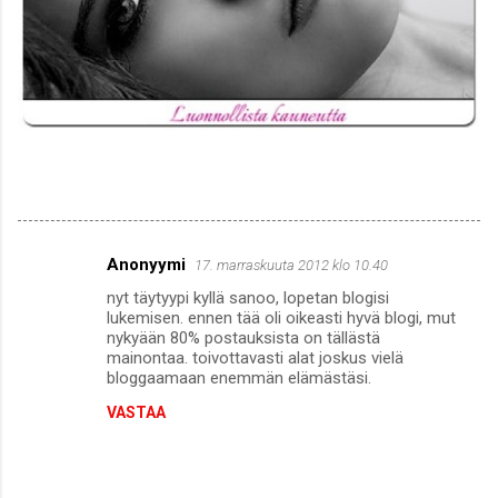
Anonyymi
17. marraskuuta 2012 klo 10.40
K
nyt täytyypi kyllä sanoo, lopetan blogisi
o
lukemisen. ennen tää oli oikeasti hyvä blogi, mut
m
nykyään 80% postauksista on tällästä
mainontaa. toivottavasti alat joskus vielä
m
bloggaamaan enemmän elämästäsi.
e
VASTAA
n
t
i