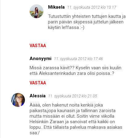
Mikaela
11. syyskuuta 2012 klo 13.17
Tutustuttiin yhteisten tuttujen kautta ja
parin päivän skypessä juttelun jälkeen
käytiin leffassa :-)
VASTAA
Anonyymi
11. syyskuuta 2012 klo 17.46
Missä zarassa kävit?? Kyselin vaan siis kuulin
että Aleksanterinkadun zara olisi poissa..?
VASTAA
Alessia
11. syyskuuta 2012 klo 21.05
Ääää, olen hakenut noita kenkiä joka
paikasta,jopa kaunasin ja tallinnan zaroista
mutta missään ei ollut. Soitin viime viikolla
Helsinkiin Zaraan ja sanoivat että kaikki on
loppu.. Että tällaista palvelua maksava asiakas
saa:/