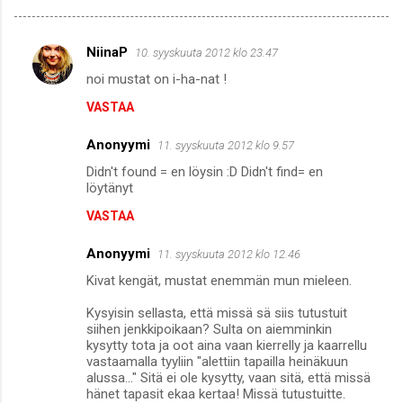
NiinaP
10. syyskuuta 2012 klo 23.47
K
noi mustat on i-ha-nat !
o
VASTAA
m
m
Anonyymi
11. syyskuuta 2012 klo 9.57
e
Didn't found = en löysin :D Didn't find= en
n
löytänyt
t
VASTAA
i
Anonyymi
11. syyskuuta 2012 klo 12.46
t
Kivat kengät, mustat enemmän mun mieleen.
Kysyisin sellasta, että missä sä siis tutustuit
siihen jenkkipoikaan? Sulta on aiemminkin
kysytty tota ja oot aina vaan kierrelly ja kaarrellu
vastaamalla tyyliin "alettiin tapailla heinäkuun
alussa..." Sitä ei ole kysytty, vaan sitä, että missä
hänet tapasit ekaa kertaa! Missä tutustuitte.