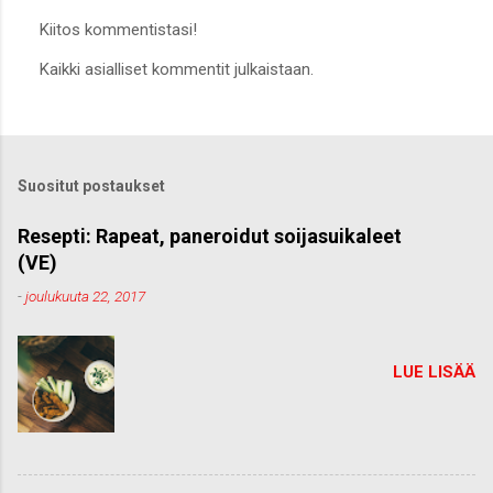
Kiitos kommentistasi!
L
Kaikki asialliset kommentit julkaistaan.
ä
h
e
t
ä
k
Suositut postaukset
o
m
m
Resepti: Rapeat, paneroidut soijasuikaleet
e
(VE)
n
t
-
joulukuuta 22, 2017
t
i
LUE LISÄÄ