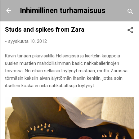
Siirry pääsisältöön
Inhimillinen turhamaisuus
Studs and spikes from Zara
-
syyskuuta 10, 2012
Kävin tänään pikavisiitillä Helsingissä ja kiertelin kauppoja
uusien mustien mahdollisimman basic nahkaballerinojen
toivossa. No eihän sellaisia löytynyt mistään, mutta Zarassa
törmäsin kaksiin aivan älyttömän ihaniin kenkiin, jotka soin
itselleni koska ei niitä nahkabaltsuja löytynyt.