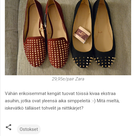
29,95e/pair Zara
Vähän erikoisemmat kengät tuovat töissä kivaa ekstraa
asuihin, jotka ovat yleensä aika simppeleitä :-) Mitä mieltä,
iskevätkö tälläiset tohvelit ja niittikärjet?
Ostokset