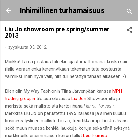
Siirry pääsisältöön
Inhimillinen turhamaisuus
Liu Jo showroom pre spring/summer
2013
-
syyskuuta 05, 2012
Moikka! Tämä postaus tuleekin ajastamattomana, koska sain
illalla vieraan enkä kerennytkään tekemään tätä postausta
valmiiksi. Ihan hyvä vain, niin tuli herättyä tänään aikaseen :-)
Eilen olin My Way Fashionin Tiina Järvenpään kanssa
MPH
trading groupin
tiloissa olevassa
Liu Jon
Showroomilla ja
merkistä sekä mallistoista kertoi ihana
Hanna Torvasti
.
Merkkinä Liu Jo on perustettu 1995 Italiassa ja siihen kuuluu
business tyylinen mallisto Liu Jo, trendikkäämpi Liu Jo Jeans
sekä muun muassa kenkiä, laukkuja, koruja sekä tänä syksynä
markkinoille ensimmäisen kerran tullut
Les Plumes-