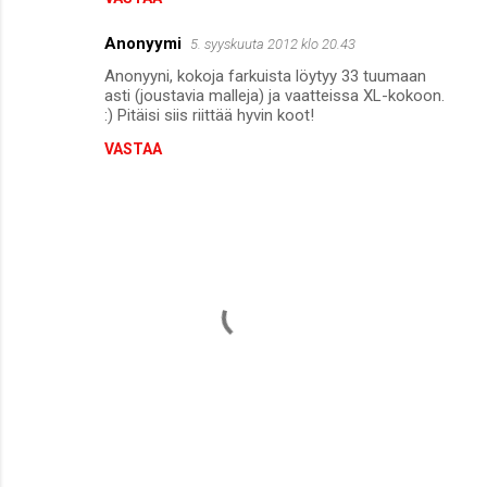
Anonyymi
5. syyskuuta 2012 klo 20.43
Anonyyni, kokoja farkuista löytyy 33 tuumaan
asti (joustavia malleja) ja vaatteissa XL-kokoon.
:) Pitäisi siis riittää hyvin koot!
VASTAA