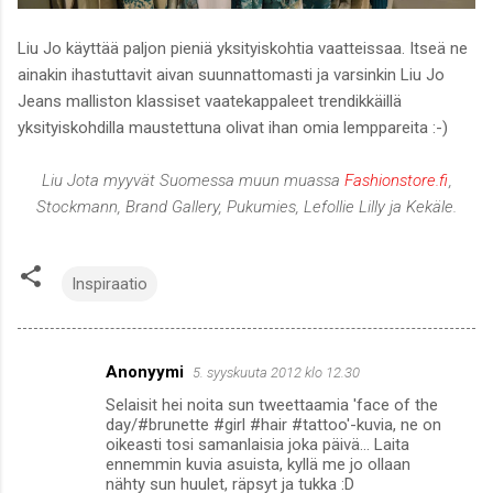
Liu Jo käyttää paljon pieniä yksityiskohtia vaatteissaa. Itseä ne
ainakin ihastuttavit aivan suunnattomasti ja varsinkin Liu Jo
Jeans malliston klassiset vaatekappaleet trendikkäillä
yksityiskohdilla maustettuna olivat ihan omia lemppareita :-)
Liu Jota myyvät Suomessa muun muassa
Fashionstore.fi
,
Stockmann, Brand Gallery, Pukumies, Lefollie Lilly ja Kekäle.
Inspiraatio
Anonyymi
5. syyskuuta 2012 klo 12.30
K
Selaisit hei noita sun tweettaamia 'face of the
o
day/#brunette #girl #hair #tattoo'-kuvia, ne on
m
oikeasti tosi samanlaisia joka päivä... Laita
ennemmin kuvia asuista, kyllä me jo ollaan
m
nähty sun huulet, räpsyt ja tukka :D