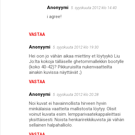
e
Anonyymi
5. syyskuuta 2012 klo 14.40
n
i agree!
t
i
VASTAA
t
Anonyymi
5. syyskuuta 2012 klo 19.30
Hei oon jo vähän aikaa miettiny et löytyykö Liu
Jo:lta kokoja tälläselle ghetommallekkin bootylle
(koko 40-42)? Pikkuruisilta nukenvaatteilta
ainakin kuvissa näyttävät ;)
VASTAA
Anonyymi
5. syyskuuta 2012 klo 20.28
Noi kuvat ei havainnollista hirveen hyvin
minkälaisia vaatteita mallistosta löytyy. Olisit
voinut kuvata esim. lempparivaatekappaleittasi
yksittäisesti. Noista henkarirekkikuvista jäi vähän
sellainen halpahalliolo.
VASTAA