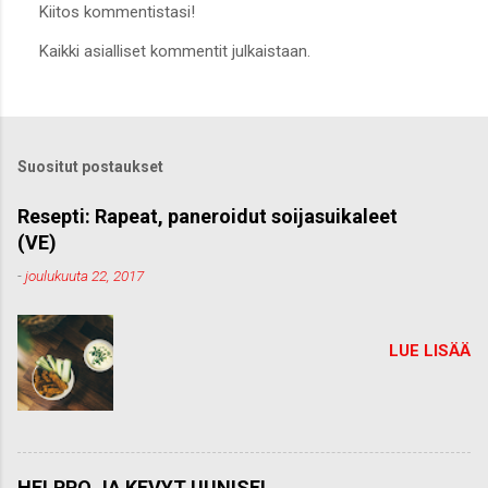
Kiitos kommentistasi!
L
Kaikki asialliset kommentit julkaistaan.
ä
h
e
t
ä
k
Suositut postaukset
o
m
m
Resepti: Rapeat, paneroidut soijasuikaleet
e
(VE)
n
t
-
joulukuuta 22, 2017
t
i
LUE LISÄÄ
HELPPO JA KEVYT UUNISEI