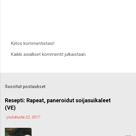
Kiitos kommentistasi!
L
Kaikki asialliset kommentit julkaistaan.
ä
h
e
t
ä
k
Suositut postaukset
o
m
m
Resepti: Rapeat, paneroidut soijasuikaleet
e
(VE)
n
t
-
joulukuuta 22, 2017
t
i