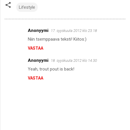
Lifestyle
Anonyymi
17. syyskuuta 2012 klo 23.18
K
Niin tsemppaava teksti! Kiitos:)
o
VASTAA
m
m
Anonyymi
18. syyskuuta 2012 klo 14.30
e
Yeah, trout pout is back!
n
VASTAA
t
i
t