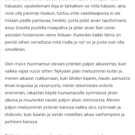
haluaisin; opiskelemani linja ei tarkalleen se mitä haluisin, aina
voisi olla parempi itsekuri, tuntuu ettei vaatekaapissa ei ole
mitään päälle pantavaa, henkilö, josta pidät aivan tajuttomasti,
asuu toisella puolella maapalloa ja jätän aivan liian usein
asioiden hoitamisen viime tinkaan. Kuitenkin kaikki tämä on
pientä siihen verrattuna mitä mulla jo nyt on ja josta voin olla
onnellinen.
Olen myös huomannut olevani jotenkin paljon aikuisempi, kuin
vaikka vajaa vuosi sitten. Nykyään jään mieluummin kotiin ja
menen aikaisin nukkumaan, kuin lähden baariin, nautin aamuista
ilman krapulaa ja väsymystä, mietin tekemisiäni entistä
enemmän, rakastan käydä lounastauolla syömässä yksin
ulkona ja muutenkin nautin paljon yksin olemisesta. Menen
paljon mieluummin ystävän kanssa vaikka ulos syömään ja
elokuviin, kuin baariin ja vietän mielelläni aikaa vanhempieni ja
perheeni kanssa.