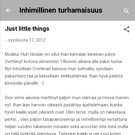
Siirry pääsisältöön
Inhimillinen turhamaisuus
Just little things
-
syyskuuta 17, 2012
Moikka. Huh tänään on ollut ihan kamalan kiireinen päivä.
Viettänyt kotona viimeisten 14tunnin aikana alle kaksi tuntia.
Nyt löhöillään Cristiinan kanssa mun sohvalla, syödään
pakastepizzaa ja katsellaan sinkkuelämää. Ihan hyvä päätös
kiireiselle päivälle :-)
Oon viime aikoina miettinyt paljon mun elämää ja missä menen
nyt. Ihan liian harvoin oikeasti pysähtyy ajattelemaan, kuinka
hyvin kaikki asiat oikeasti ovat. Olen terve, mulla on rakastava
perhe, , olen paljon tasapainoisempi ja onnellisempi verrattuna
neljän vuoden takaiseen minääni sekä arvostan sitä mitä mulla
on tällä hetkellä elämässä. Tietenkin kaikki ei ole juuri kuten