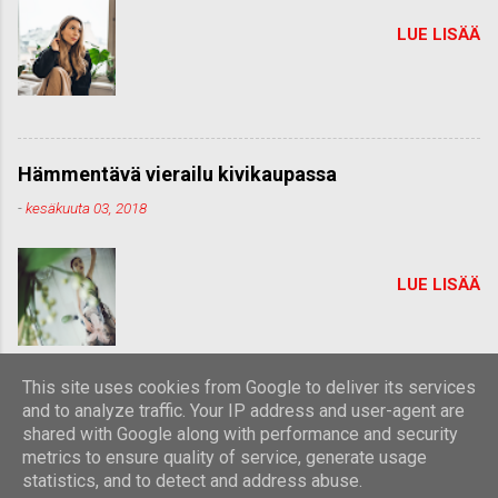
LUE LISÄÄ
Hämmentävä vierailu kivikaupassa
-
kesäkuuta 03, 2018
LUE LISÄÄ
This site uses cookies from Google to deliver its services
and to analyze traffic. Your IP address and user-agent are
shared with Google along with performance and security
Sisällön tarjoaa Blogger
metrics to ensure quality of service, generate usage
statistics, and to detect and address abuse.
Teeman kuvien tekijä:
Michael Elkan